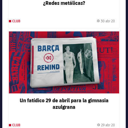
¿Redes metálicas?
30 abr 20
CLUB
Fecha de
FC Barcelona club badge
Un fatídico 29 de abril para la gimnasia
azulgrana
29 abr 20
CLUB
Fecha de