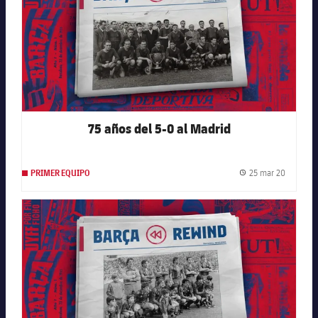
75 años del 5-0 al Madrid
25 mar 20
PRIMER EQUIPO
Fecha de
FC Barcelona club badge