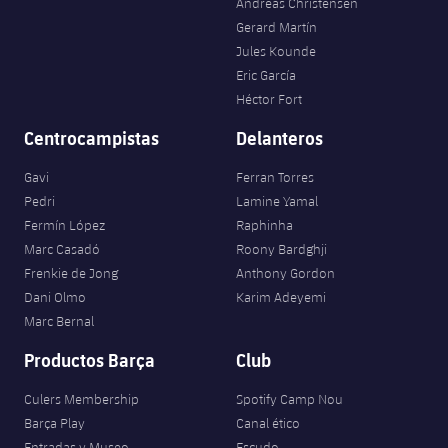
Andreas Christensen
Gerard Martín
Jules Kounde
Eric García
Héctor Fort
Centrocampistas
Delanteros
Gavi
Ferran Torres
Pedri
Lamine Yamal
Fermín López
Raphinha
Marc Casadó
Roony Bardghji
Frenkie de Jong
Anthony Gordon
Dani Olmo
Karim Adeyemi
Marc Bernal
Productos Barça
Club
Culers Membership
Spotify Camp Nou
Barça Play
Canal ético
Entradas y Museo
Escudo