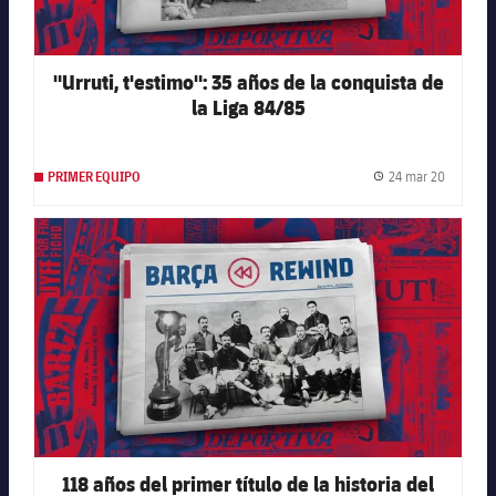
"Urruti, t'estimo": 35 años de la conquista de
la Liga 84/85
24 mar 20
PRIMER EQUIPO
Fecha de
FC Barcelona club badge
118 años del primer título de la historia del