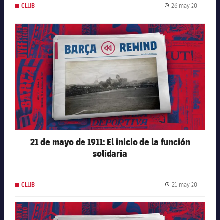
26 may 20
CLUB
Fecha de
FC Barcelona club badge
21 de mayo de 1911: El inicio de la función
solidaria
21 may 20
CLUB
Fecha de
FC Barcelona club badge