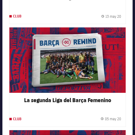
13 may 20
CLUB
Fecha de
FC Barcelona club badge
La segunda Liga del Barça Femenino
05 may 20
CLUB
Fecha de
FC Barcelona club badge