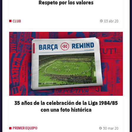
Respeto por los valores
03 abr 20
CLUB
Fecha de
FC Barcelona club badge
35 años de la celebración de la Liga 1984/85
con una foto histórica
30 mar 20
PRIMER EQUIPO
Fecha de