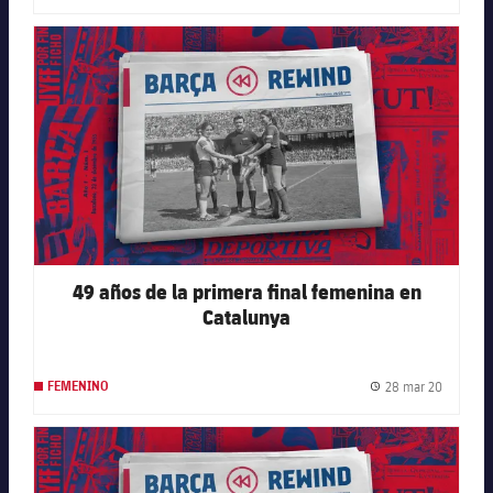
FC Barcelona club badge
49 años de la primera final femenina en
Catalunya
28 mar 20
FEMENINO
Fecha de
FC Barcelona club badge