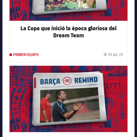
La Copa que inició la época gloriosa del
Dream Team
05 abr 20
PRIMER EQUIPO
Fecha de
FC Barcelona club badge