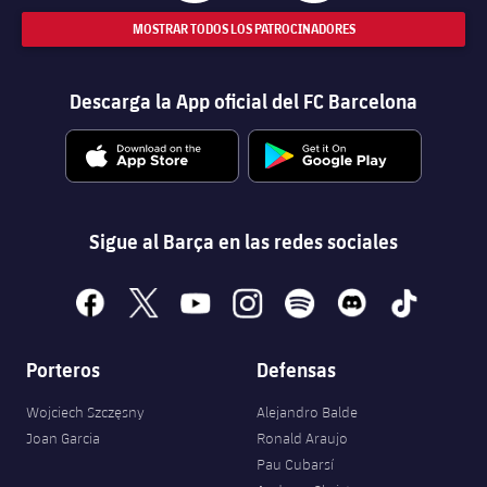
MOSTRAR TODOS LOS PATROCINADORES
Descarga la App oficial del FC Barcelona
Sigue al Barça en las redes sociales
facebook
x
youtube
instagram
spotify
discord
tiktok
Porteros
Defensas
Wojciech Szczęsny
Alejandro Balde
Joan Garcia
Ronald Araujo
Pau Cubarsí