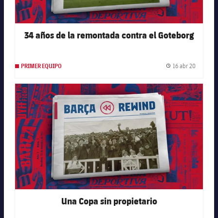
34 años de la remontada contra el Goteborg
16 abr 20
PRIMER EQUIPO
Fecha de
FC Barcelona club badge
Una Copa sin propietario