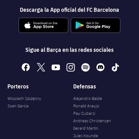
Servicios Médicos
Acreditaciones
Descarga la App oficial del FC Barcelona
Accesibilidad
Instalaciones
Sigue al Barça en las redes sociales
facebook
x
youtube
instagram
spotify
discord
tiktok
Porteros
Defensas
Wojciech Szczęsny
Alejandro Balde
Joan Garcia
Ronald Araujo
Pau Cubarsí
Andreas Christensen
Gerard Martín
Jules Kounde