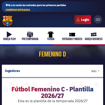
⚽Ya a la venta las entradas para los primeros partidos
COMPRAR ENTRADAS
FC Barcelona club badge
b-play
culers-ball
uniform
ticket-full
ticket-v
BARÇA PLAY
PRETEMPORADA
TIENDA
ENTRADAS Y MUSEO
BARÇA BUSINESS
FEMENINO D
Jugadoras
MÁS
LABEL.
Calendario
Fútbol Femenino C - Plantilla
Resultados
2026/27
Esta es la plantilla de la temporada 2026/27
Clasificaciones