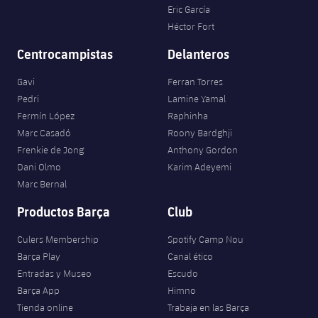
Eric García
Héctor Fort
Centrocampistas
Delanteros
Gavi
Ferran Torres
Pedri
Lamine Yamal
Fermín López
Raphinha
Marc Casadó
Roony Bardghji
Frenkie de Jong
Anthony Gordon
Dani Olmo
Karim Adeyemi
Marc Bernal
Productos Barça
Club
Culers Membership
Spotify Camp Nou
Barça Play
Canal ético
Entradas y Museo
Escudo
Barça App
Himno
Tienda online
Trabaja en las Barça