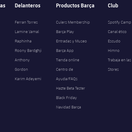
as
Delanteros
Productos Barça
Club
Ferran Torres
Culers Membership
Spotify Camp
Lamine Yamal
Barça Play
Canal ético
Raphinha
Entradas y Museo
Escudo
Roony Bardghji
Barça App
Himno
Anthony
Tienda online
Trabaja en las
Gordon
Centro de
Stores
Karim Adeyemi
Ayuda/FAQs
Hazte Beta Tester
Black Friday
Navidad Barça