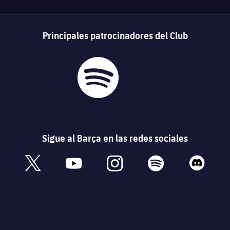
Principales patrocinadores del Club
Sigue al Barça en las redes sociales
book
x
youtube
instagram
spotify
discord