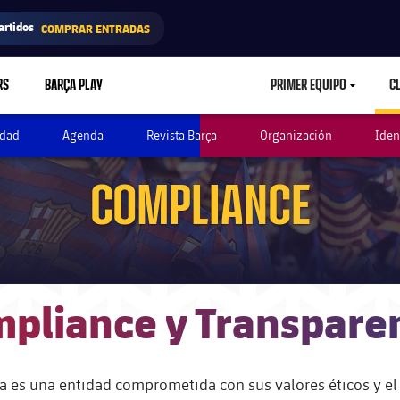
artidos
COMPRAR ENTRADAS
RS
BARÇA PLAY
PRIMER EQUIPO
C
LABEL.ARIA.CAR
idad
Agenda
Revista Barça
Organización
Iden
COMPLIANCE
pliance y Transpare
na es una entidad comprometida con sus valores éticos y e