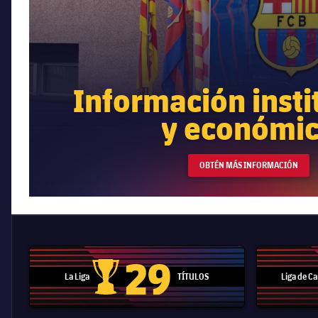
Información insti
y económi
OBTÉN MÁS INFORMACIÓN
29
La Liga
TÍTULOS
Liga de 
Trofeo de La Liga