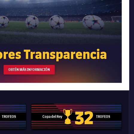
ores Transparencia
OBTÉN MÁS INFORMACIÓN
32
TROFEOS
Copa del Rey
TROFEOS
 Mundial de Clubes
Copa del Rey