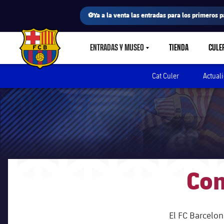
⚽Ya a la venta las entradas para los primeros p
ENTRADAS Y MUSEO
TIENDA
CULE
LABEL.SHARE.CARETDOWN
FC Barcelona club badge
Cat Culer
Actual
Com
El FC Barcelo