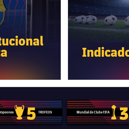
tucional
ca
Indicad
5
3
Campeones
TROFEOS
Mundial de Clubs FIFA
Trofeo de la Liga de Campeones
Trofeo del