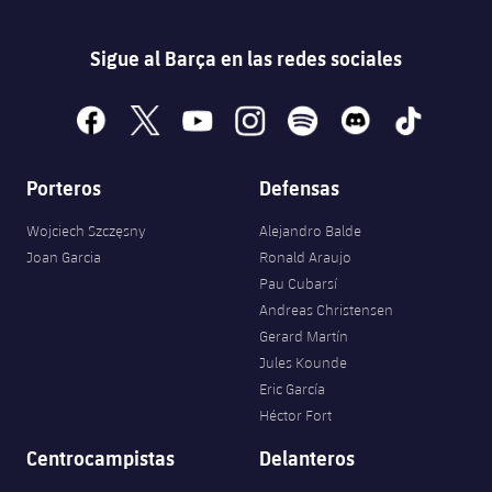
Servicios Médicos
Acreditaciones
Sigue al Barça en las redes sociales
Accesibilidad
Instalaciones
facebook
x
youtube
instagram
spotify
discord
tiktok
Porteros
Defensas
Wojciech Szczęsny
Alejandro Balde
Joan Garcia
Ronald Araujo
Pau Cubarsí
Andreas Christensen
Gerard Martín
Jules Kounde
Eric García
Héctor Fort
Centrocampistas
Delanteros