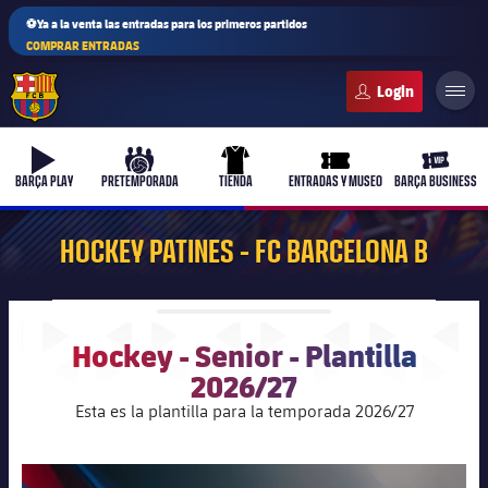
⚽Ya a la venta las entradas para los primeros partidos
COMPRAR ENTRADAS
FC Barcelona club badge
b-play
culers-ball
uniform
ticket-full
ticket-v
BARÇA PLAY
PRETEMPORADA
TIENDA
ENTRADAS Y MUSEO
BARÇA BUSINESS
HOCKEY PATINES - FC BARCELONA B
Hockey - Senior - Plantilla
2026/27
Esta es la plantilla para la temporada 2026/27