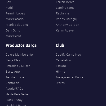
Gavi
Ferran Torres
Pedri
Lamine Yamal
Fermín López
Raphinha
Marc Casadó
Roony Bardghji
Frenkie de Jong
Anthony Gordon
Dani Olmo
Karim Adeyemi
Marc Bernal
Productos Barça
Club
Culers Membership
Spotify Camp Nou
Barça Play
Canal ético
Entradas y Museo
Escudo
Barça App
Himno
Tienda online
Trabaja en las Barça
Centro de
Stores
Ayuda/FAQs
Hazte Beta Tester
Black Friday
Navidad Barça