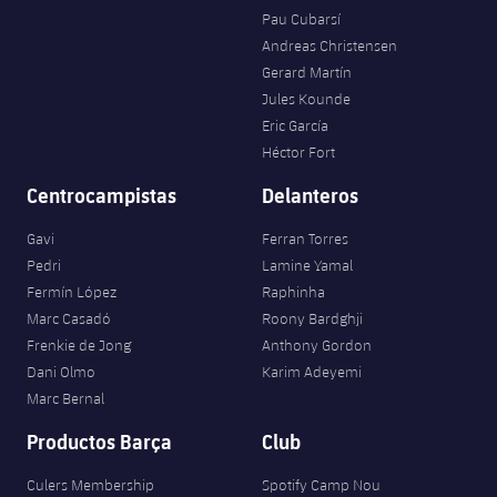
Pau Cubarsí
Andreas Christensen
Gerard Martín
Jules Kounde
Eric García
Héctor Fort
Centrocampistas
Delanteros
Gavi
Ferran Torres
Pedri
Lamine Yamal
Fermín López
Raphinha
Marc Casadó
Roony Bardghji
Frenkie de Jong
Anthony Gordon
Dani Olmo
Karim Adeyemi
Marc Bernal
Productos Barça
Club
Culers Membership
Spotify Camp Nou