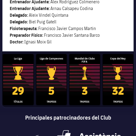
Entrenador Ajudante:
Alex Rodríguez Colmenero
Entrenador Ajudante:
Arnau Calsapeu Codina
Delegado:
Aleix Vindel Quintana
plusicon
más
Delegado:
Biel Puig Gatell
Fisioterapeuta:
Francisco Javier Campos Martin
Preparador Físico:
Instalaciones
Francisco Javier Santana Barco
Doctor:
Ignasi Moix Gil
Spotify Camp Nou
La Liga
Liga de Campeones
Mundial de Clubs
Copa del Rey
FIFA
Palau Blaugrana
Trofeo de La Liga
Trofeo de la Liga de Campeones
Trofeo del Mundial de Clube
Copa del 
Estadi Johan Cruyff
29
5
3
32
Barça Cafe
TÍTULOS
TROFEOS
TROFEOS
TROFEOS
plusicon
más
Principales patrocinadores del Club
Ciutat Esportiva
Servicios
plusicon
más
La Masia