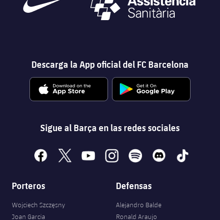
Servicios Médicos
Acreditaciones
Accesibilidad
Instalaciones
Descarga la App oficial del FC Barcelona
Sigue al Barça en las redes sociales
facebook
x
youtube
instagram
spotify
discord
tiktok
Porteros
Defensas
Wojciech Szczęsny
Alejandro Balde
Joan Garcia
Ronald Araujo