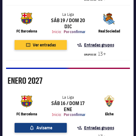
La Liga
SÁB 19 / DOM 20
label.aria.chevronright
La Liga
DIC
FC Barcelona
Real Sociedad
Inicio:
Por confirmar
Ver entradas
Entradas grupos
13+
GRUPOS DE
Enero
ENERO
2027
La Liga
SÁB 16 / DOM 17
label.aria.chevronright
La Liga
ENE
FC Barcelona
Elche
Inicio:
Por confirmar
Avísame
Entradas grupos