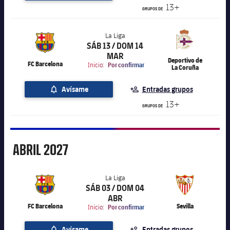
13+
GRUPOS DE
La Liga
SÁB 13 / DOM 14
label.aria.chevronright
La Liga
MAR
Deportivo de
FC Barcelona
Inicio:
Por confirmar
La Coruña
Avísame
Entradas grupos
13+
GRUPOS DE
Abril
ABRIL
2027
La Liga
SÁB 03 / DOM 04
label.aria.chevronright
La Liga
ABR
FC Barcelona
Sevilla
Inicio:
Por confirmar
Avísame
Entradas grupos