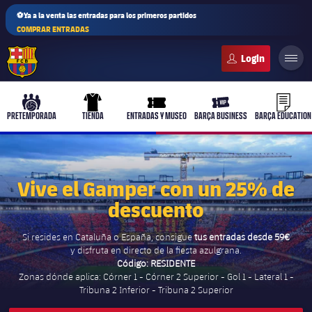
⚽Ya a la venta las entradas para los primeros partidos
COMPRAR ENTRADAS
FC Barcelona club badge
b-play
culers-ball
uniform
ticket-full
ticket-v
PRETEMPORADA
TIENDA
ENTRADAS Y MUSEO
BARÇA BUSINESS
BARÇA EDUCATION
Vive el Gamper con un 25% de
PLUSICON
MÁS
descuento
Primer equipo
Si resides en Cataluña o España, consigue
tus entradas desde 59€
y disfruta en directo de la fiesta azulgrana.
Femenino
plusicon
más
Código: RESIDENTE
Zonas dónde aplica: Córner 1 - Córner 2 Superior - Gol 1 - Lateral 1 -
Actualidad
Tribuna 2 Inferior - Tribuna 2 Superior
Barça Atlètic
plusicon
más