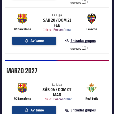
13+
GRUPOS DE
La Liga
SÁB 20 / DOM 21
label.aria.chevronright
La Liga
FEB
FC Barcelona
Levante
Inicio:
Por confirmar
Avísame
Entradas grupos
13+
GRUPOS DE
Marzo
MARZO
2027
La Liga
SÁB 06 / DOM 07
label.aria.chevronright
La Liga
MAR
FC Barcelona
Real Betis
Inicio:
Por confirmar
Avísame
Entradas grupos