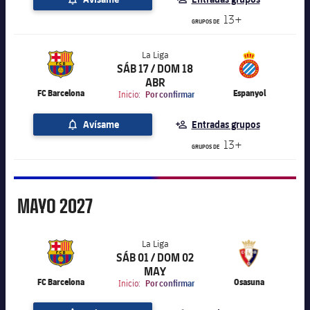
13+
GRUPOS DE
La Liga
SÁB 17 / DOM 18
label.aria.chevronright
La Liga
ABR
FC Barcelona
Espanyol
Inicio:
Por confirmar
Avísame
Entradas grupos
13+
GRUPOS DE
Mayo
MAYO
2027
La Liga
SÁB 01 / DOM 02
label.aria.chevronright
La Liga
MAY
FC Barcelona
Osasuna
Inicio:
Por confirmar