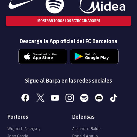
MOSTRAR TODOS LOS PATROCINADORES
Descarga la App oficial del FC Barcelona
Sigue al Barça en las redes sociales
facebook
x
youtube
instagram
spotify
discord
tiktok
Porteros
Defensas
Wojciech Szczęsny
Alejandro Balde
Joan Garcia
Ronald Araujo