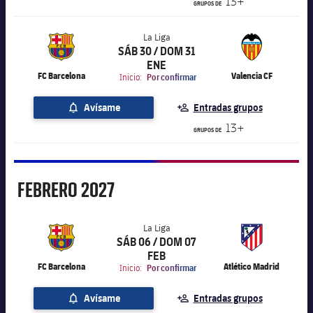
13+
GRUPOS DE
La Liga
SÁB 30 / DOM 31
label.aria.chevronright
La Liga
ENE
FC Barcelona
Valencia CF
Inicio:
Por confirmar
Avísame
Entradas grupos
13+
GRUPOS DE
Febrero
FEBRERO
2027
La Liga
SÁB 06 / DOM 07
label.aria.chevronright
La Liga
FEB
FC Barcelona
Atlético Madrid
Inicio:
Por confirmar
Avísame
Entradas grupos