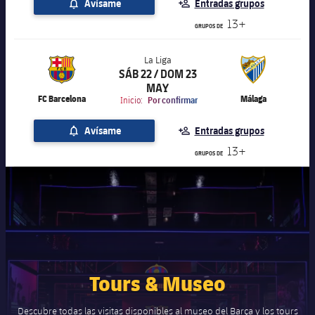
Avísame
Entradas grupos
13+
GRUPOS DE
La Liga
SÁB 22 / DOM 23
label.aria.chevronright
La Liga
MAY
FC Barcelona
Málaga
Inicio:
Por confirmar
Avísame
Entradas grupos
13+
GRUPOS DE
Tours & Museo
Descubre todas las visitas disponibles al museo del Barça y los tours