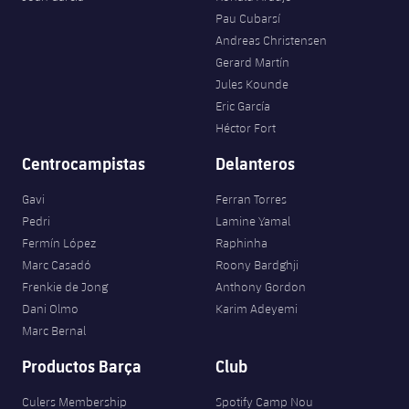
Pau Cubarsí
Andreas Christensen
Gerard Martín
Jules Kounde
Eric García
Héctor Fort
Centrocampistas
Delanteros
Gavi
Ferran Torres
Pedri
Lamine Yamal
Fermín López
Raphinha
Marc Casadó
Roony Bardghji
Frenkie de Jong
Anthony Gordon
Dani Olmo
Karim Adeyemi
Marc Bernal
Productos Barça
Club
Culers Membership
Spotify Camp Nou