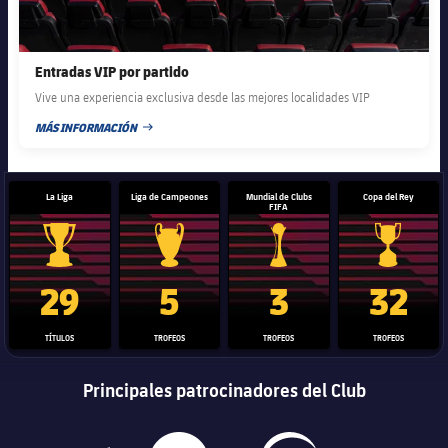
Entradas VIP por partido
Vive una experiencia exclusiva desde las mejores localidades VIP
MÁS INFORMACIÓN
FECHA DE PUBLICACIÓN
La Liga
Liga de Campeones
Mundial de Clubs
Copa del Rey
FIFA
Trofeo de La Liga
Trofeo de la Liga de Campeones
Trofeo del Mundial de Clube
Copa del 
29
5
3
32
TÍTULOS
TROFEOS
TROFEOS
TROFEOS
Principales patrocinadores del Club