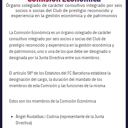
Órgano colegiado de carácter consultivo integrado por seis
Calendario
Actualidad
Barça Legends
socios o socias del Club de prestigio reconocido y
plusicon
más
Órganos
experiencia en la gestión económica y de patrimonios
Entradas
Calendario
Contacto
Documentos
Formativo masculino
plusicon
más
La Comisión Económica es un órgano colegiado de carácter
Resultados
Entradas
Jugadores
consultivo integrado por seis socios o socias del Club de
Actualidad
Formativo femenino
plusicon
más
prestigio reconocido y experiencia en la gestión económica y
Clasificaciones
Resultados
de patrimonios, uno o una de los que debe ser designado o
Partidos
Fotos
F. Barça Genuine
Actualidad
designada por la Junta Directiva entre sus miembros.
Jugadoras
Clasificaciones
Noticias
Juvenil A
Campus Verano
Fotos
El artículo 58° de los Estatutos del FC Barcelona establece la
Palmarés
Jugadores
designación del cargo, la duración del mandato de los
Sobre Nosotros
Juvenil B
Femenino B
miembros de esta Comisión y las funciones de la misma.
PLUSICON
MÁS
Fotos
Fotos
SUB16
Femenino C
Primer Equipo
Estos son los miembros de la Comisión Económica
plusicon
más
Jugadoras históricas
Historia
SUB15
Juvenil
Actualidad
Base
Àngel Riudalbas i Codina (representante de la Junta
plusicon
más
Directiva)
SUB14
SUB14 B