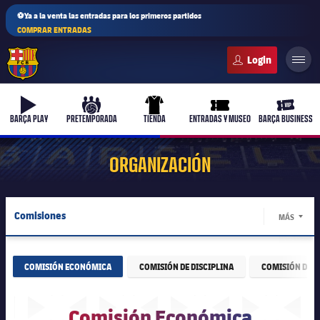
⚽Ya a la venta las entradas para los primeros partidos
COMPRAR ENTRADAS
FC Barcelona club badge
b-play
culers-ball
uniform
ticket-full
ticket-v
BARÇA PLAY
PRETEMPORADA
TIENDA
ENTRADAS Y MUSEO
BARÇA BUSINESS
ORGANIZACIÓN
PLUSICON
MÁS
Comisiones
MÁS
Primer equipo
LABEL.
Junta Directiva
Femenino
plusicon
más
COMISIÓN ECONÓMICA
COMISIÓN DE DISCIPLINA
COMISIÓN DE É
Estructura ejecutiva
Actualidad
Barça Atlètic
plusicon
más
Comisión Económica
Organigramas