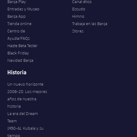
Barça Play
Canal ético
Jugadores
Noticias
Apúntate a las amateurs
Entradas y Museo
Escudo
plusicon
más
Barça App
Himno
Calendario
Voleibol masculino
Tienda online
Trabaja en las Barça
Apúntate a las amateurs
PLUSICON
MÁS
Centro de
Stores
Resultados
Voleibol femenino
Ayuda/FAQs
Carnet de las Secciones Amateurs
League of Legends
Hazte Beta Tester
Clasificaciones
Black Friday
VALORANT Rising
Navidad Barça
Fotos
VALORANT Game Changers
Historia
Un nuevo horizonte
eFootball
2008-20. Los mejores
años de nuestra
historia
La era del Dream
Team
1950-61. Kubala y su
tiempo