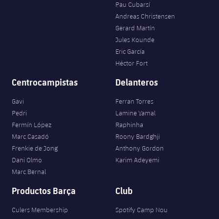
Jugadores
Pau Cubarsí
Clasificaciones
Juvenil
Noticias
Atletismo
Andreas Christensen
plusicon
más
Gerard Martín
Fotos
Infantil
Jules Kounde
Actualidad
Baloncesto en silla de ruedas
plusicon
más
Eric García
Historia
Alevín
Héctor Fort
Masculino
Actualidad
Hockey sobre hielo
plusicon
más
Palmarés
Centrocampistas
Delanteros
Femenino
Jugadores
Actualidad
Hockey hierba
Gavi
Ferran Torres
plusicon
más
Pedri
Lamine Yamal
Agenda
Calendario
Jugadores
Noticias
Fermín López
Raphinha
Patinaje artístico
plusicon
más
Marc Casadó
Roony Bardghji
Resultados
Calendario
Hockey Hierba Masculino
Frenkie de Jong
Anthony Gordon
Escuela de Patinaje
Actualidad
Dani Olmo
Karim Adeyemi
Clasificaciones
Resultados
Marc Bernal
Hockey Hierba Femenino
Plantilla
Rugby
plusicon
más
Productos Barça
Club
Clasificaciones
Agenda
Actualidad
Voleibol
plusicon
más
Culers Membership
Spotify Camp Nou