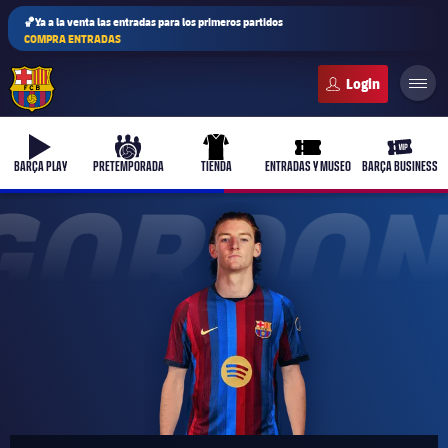
🏀Ya a la venta las entradas para los primeros partidos
COMPRA ENTRADAS
FC Barcelona club badge
b-play
culers-ball
uniform
ticket-full
ticket-v
BARÇA PLAY
PRETEMPORADA
TIENDA
ENTRADAS Y MUSEO
BARÇA BUSINESS
GORDON
PLUSICON
MÁS
Primer equipo
Femenino
plusicon
más
Actualidad
Barça Atlètic
plusicon
más