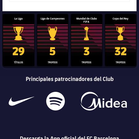
La Liga
Liga de Campeones
Mundial de Clubs
Copa del Rey
FIFA
Trofeo de La Liga
Trofeo de la Liga de Campeones
Trofeo del Mundial de Clube
Copa del 
29
5
3
32
TÍTULOS
TROFEOS
TROFEOS
TROFEOS
Principales patrocinadores del Club
Descarga la App oficial del FC Barcelona