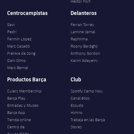
Héctor Fort
Centrocampistas
Delanteros
Gavi
Ferran Torres
Pedri
Lamine Yamal
Fermín López
Raphinha
Marc Casadó
Roony Bardghji
Frenkie de Jong
Anthony Gordon
Dani Olmo
Karim Adeyemi
Marc Bernal
Productos Barça
Club
Culers Membership
Spotify Camp Nou
Barça Play
Canal ético
Entradas y Museo
Escudo
Barça App
Himno
Tienda online
Trabaja en las Barça
Centro de
Stores
Ayuda/FAQs