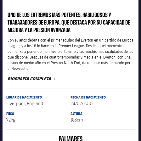
Calendario
Campus Verano
Base
SUB13
SUB13 B
UNO DE LOS EXTREMOS MÁS POTENTES, HABILIDOSOS Y
Entradas
Barça Atlètic
plusicon
más
TRABAJADORES DE EUROPA, QUE DESTACA POR SU CAPACIDAD DE
PLUSICON
MÁS
SUB12
SUB12 C
MEJORA Y LA PRESIÓN AVANZADA
Gameday Shows
Junior
Primer Equipo
Instalaciones
plusicon
más
Con 16 años debuta con el primer equipo del Everton en un partido de Europa
SUB11 A
SUB11 C
League, y a los 18 lo hace en la Premier League. Desde aquel momento
Resultados
Cadete A
comienza a poner de manifiesto el talento y las muchísimas cualidades de las
Actualidad
Barça Atlètic
Spotify Camp Nou
plusicon
más
que dispone. Después de cuatro temporadas y media en el Everton, con una
SUB11 B
cesión de medio año en el Preston North End, da un paso más, fichando por
Clasificación
Cadete B
Calendario
el Newcastle.
Actualidad
Palau Blaugrana
Base
plusicon
más
SUB10 A
BIOGRAFIA COMPLETA
MÁS
Jugadores
Infantil A
Entradas
Calendario
Estadi Johan Cruyff
Actualidad
SUB10 B
PLUSICON
MÁS
Fotos
Infantil B
LUGAR DE NACIMIENTO
FECHA DE NACIMIENTO
Resultados
Resultados
Juvenil
Liverpool, England
24/02/2001
Barça Cafe
Primer equipo
SUB9 A
plusicon
más
plusicon
más
Historia
Mini
PESO
ALTURA
Clasificaciones
Clasificaciones
Cadete A
72kg
183cm
Ciutat Esportiva
Actualidad
SUB9 B
Barça Atlètic
plusicon
más
Servicios
Palmarés
plusicon
más
Jugadores
Jugadores
Cadete B
Calendario
SUB8 A
PALMARÉS
La Masia
Actualidad
Base