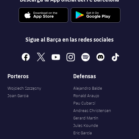
Sigue al Barça en las redes sociales
facebook
x
youtube
instagram
spotify
discord
tiktok
Porteros
Defensas
Wojciech Szczęsny
Alejandro Balde
Joan Garcia
Ronald Araujo
Pau Cubarsí
Andreas Christensen
Gerard Martín
Jules Kounde
Eric García