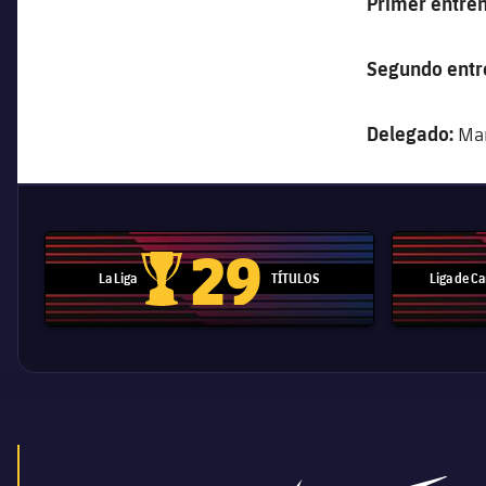
Primer entre
Segundo entr
Delegado:
Mar
29
La Liga
TÍTULOS
Liga de 
Trofeo de La Liga