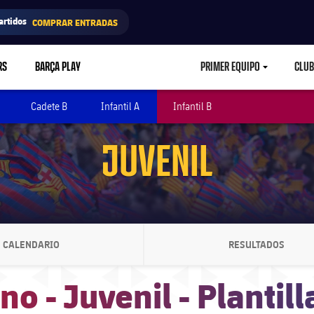
artidos
COMPRAR ENTRADAS
RS
BARÇA PLAY
PRIMER EQUIPO
CLUB
LABEL.ARIA.CARETD
Cadete B
Infantil A
Infantil B
JUVENIL
CALENDARIO
RESULTADOS
LABEL.ARIA.CHEVRONRIGHT
LABEL.ARIA.
o - Juvenil - Plantill