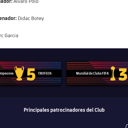
nador:
Alvaro Polo
enador:
Didac Botey
c Garcia
5
3
Campeones
TROFEOS
Mundial de Clubs FIFA
Trofeo de la Liga de Campeones
Trofeo del
Principales patrocinadores del Club