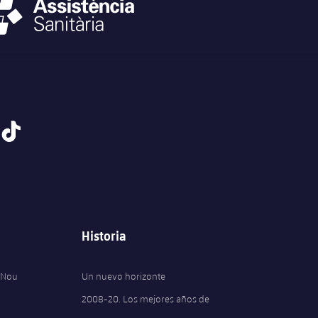
tiktok
Historia
 Nou
Un nuevo horizonte
2008-20. Los mejores años de