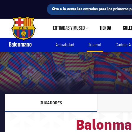
⚽Ya a la venta las entradas para los primeros p
ENTRADAS Y MUSEO
TIENDA
CULE
LABEL.SHARE.CARETDOWN
FC Barcelona club badge
Balonmano
Actualidad
Juvenil
Cadete A
JUGADORES
LABEL.ARIA.CHEVRONRIGHT
Balonman