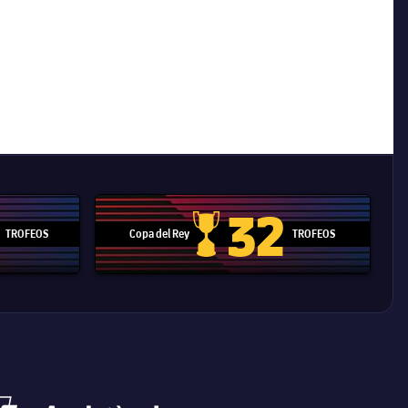
32
TROFEOS
Copa del Rey
TROFEOS
 Mundial de Clubes
Copa del Rey