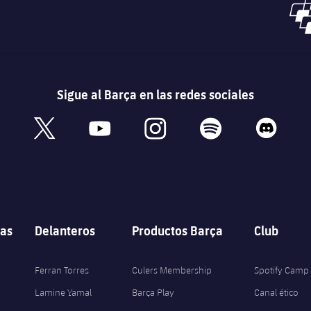
Sigue al Barça en las redes sociales
book
x
youtube
instagram
spotify
discord
as
Delanteros
Productos Barça
Club
Ferran Torres
Culers Membership
Spotify Camp
Lamine Yamal
Barça Play
Canal ético