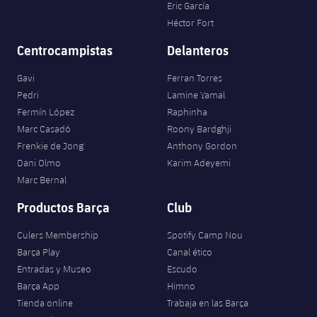
Eric García
Héctor Fort
Centrocampistas
Delanteros
Gavi
Ferran Torres
Pedri
Lamine Yamal
Fermín López
Raphinha
Marc Casadó
Roony Bardghji
Frenkie de Jong
Anthony Gordon
Dani Olmo
Karim Adeyemi
Marc Bernal
Productos Barça
Club
Culers Membership
Spotify Camp Nou
Barça Play
Canal ético
Entradas y Museo
Escudo
Barça App
Himno
Tienda online
Trabaja en las Barça