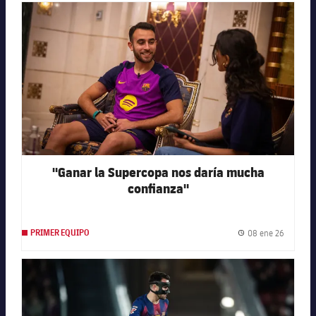
FC Barcelona club badge
"Ganar la Supercopa nos daría mucha
confianza"
08 ene 26
PRIMER EQUIPO
Fecha de
FC Barcelona club badge