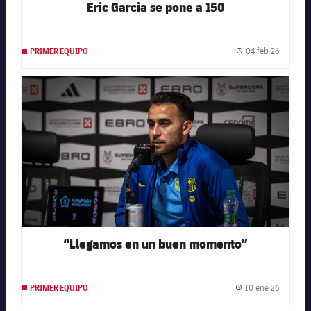
Eric Garcia se pone a 150
04 feb 26
PRIMER EQUIPO
Fecha de
FC Barcelona club badge
“Llegamos en un buen momento”
10 ene 26
PRIMER EQUIPO
Fecha de