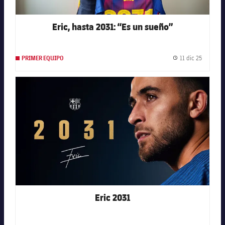
Eric, hasta 2031: “Es un sueño”
11 dic 25
PRIMER EQUIPO
Fecha de
FC Barcelona club badge
Eric 2031