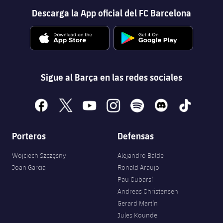
Descarga la App oficial del FC Barcelona
Sigue al Barça en las redes sociales
facebook
x
youtube
instagram
spotify
discord
tiktok
Porteros
Defensas
Wojciech Szczęsny
Alejandro Balde
Joan Garcia
Ronald Araujo
Pau Cubarsí
Andreas Christensen
Gerard Martín
Jules Kounde