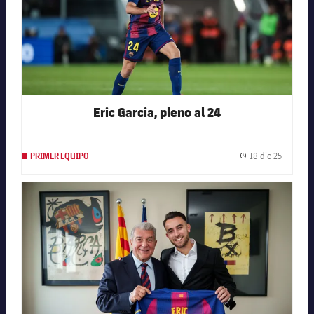
Eric Garcia, pleno al 24
18 dic 25
PRIMER EQUIPO
Fecha de
FC Barcelona club badge