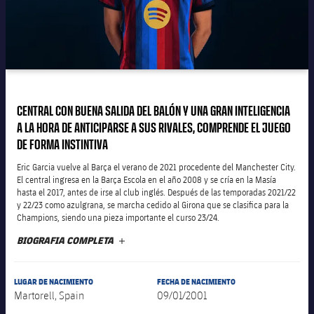
Calendario
Campus Verano
Base
SUB13
SUB13 B
Entradas
Barça Atlètic
plusicon
más
PLUSICON
MÁS
SUB12
SUB12 C
Gameday Shows
Junior
Primer Equipo
Instalaciones
plusicon
más
SUB11 A
SUB11 C
Resultados
Cadete A
CENTRAL CON BUENA SALIDA DEL BALÓN Y UNA GRAN INTELIGENCIA
Actualidad
Barça Atlètic
Spotify Camp Nou
plusicon
más
A LA HORA DE ANTICIPARSE A SUS RIVALES, COMPRENDE EL JUEGO
SUB11 B
Clasificación
DE FORMA INSTINTIVA
Cadete B
Calendario
Actualidad
Palau Blaugrana
Base
plusicon
más
SUB10 A
Eric Garcia vuelve al Barça el verano de 2021 procedente del Manchester City.
Jugadores
Infantil A
El central ingresa en la Barça Escola en el año 2008 y se cría en la Masía
Entradas
Calendario
hasta el 2017, antes de irse al club inglés. Después de las temporadas 2021/22
Estadi Johan Cruyff
Actualidad
SUB10 B
y 22/23 como azulgrana, se marcha cedido al Girona que se clasifica para la
PLUSICON
MÁS
Fotos
Infantil B
Champions, siendo una pieza importante el curso 23/24.
Resultados
Resultados
Juvenil
Barça Cafe
Primer equipo
SUB9 A
plusicon
más
BIOGRAFIA COMPLETA
MÁS
plusicon
más
Historia
Mini
Clasificaciones
Clasificaciones
Cadete A
Ciutat Esportiva
Actualidad
SUB9 B
Barça Atlètic
plusicon
más
Servicios
Palmarés
LUGAR DE NACIMIENTO
FECHA DE NACIMIENTO
plusicon
más
Jugadores
Jugadores
Martorell, Spain
09/01/2001
Cadete B
Calendario
SUB8 A
La Masia
Actualidad
Base