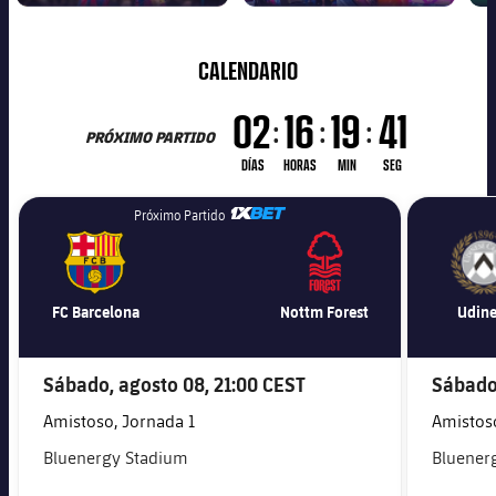
FÚTBOL
MUSEO
MASCULINO
BARÇA
CALENDARIO
02
16
19
40
:
:
:
PRÓXIMO PARTIDO
DÍAS
HORAS
MIN
SEG
1xbet-multi
Próximo Partido
FC Barcelona
Nottm Forest
Udine
Sábado, agosto 08,
21:00 CEST
Sábado
Amistoso, Jornada 1
Amistoso
Bluenergy Stadium
Bluener