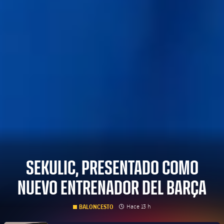
SEKULIC, PRESENTADO COMO
NUEVO ENTRENADOR DEL BARÇA
clock
Fecha de publicación
Hace 13 h
BALONCESTO