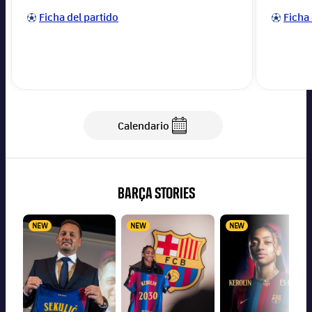
Ficha del partido
Ficha 
Calendario
Calendario
BARÇA STORIES
NEW
NEW
NEW