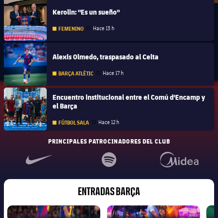
FC Barcelona club badge
Kerolin: "Es un sueño"
Hace 13 h
FEMENINO
Fecha de publicación
FC Barcelona club badge
Alexis Olmedo, traspasado al Celta
Hace 17 h
BARÇA ATLÈTIC
Fecha de publicación
FC Barcelona club badge
Encuentro institucional entre el Comú d'Encamp y
el Barça
Hace 12 h
FÚTBOL SALA
Fecha de publicación
PRINCIPALES PATROCINADORES DEL CLUB
ENTRADAS BARÇA