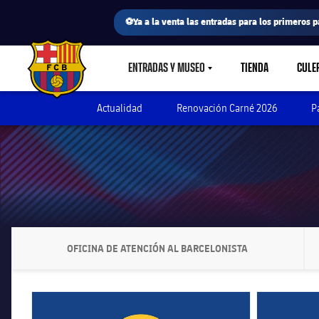
⚽Ya a la venta las entradas para los primeros p
ENTRADAS Y MUSEO
TIENDA
CULE
LABEL.SHARE.CARETDOWN
FC Barcelona club badge
Actualidad
Renovación Carné 2026
P
OFICINA DE ATENCIÓN AL BARCELONISTA
LABEL.ARIA.CHEVRONRIGHT
FC Barcelona club badge
FC Barcelona 