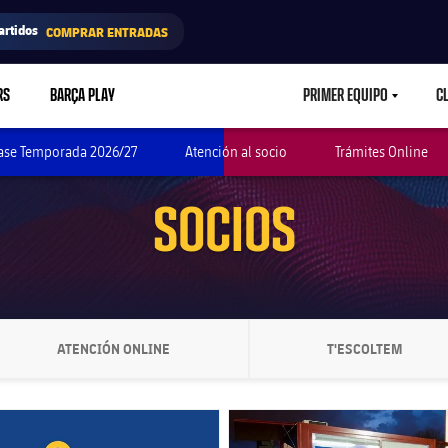
artidos
COMPRAR ENTRADAS
RS
BARÇA PLAY
PRIMER EQUIPO
C
LABEL.ARIA.CAR
ase Temporada 2026/27
Atención al socio
Trámites Online
SOCIOS
ATENCIÓN ONLINE
T'ESCOLTEM
LABEL.ARIA.CHEVRONRIGHT
LABEL.ARIA.
club badge
FC Barcelona club badge