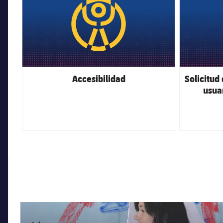
Accesibilidad
Solicitud
usuar
FC Barcelona club badge