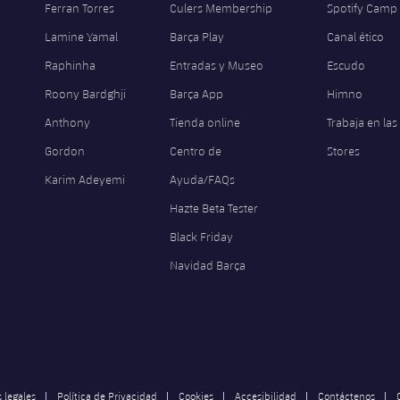
Ferran Torres
Culers Membership
Spotify Camp
Lamine Yamal
Barça Play
Canal ético
Raphinha
Entradas y Museo
Escudo
Roony Bardghji
Barça App
Himno
Anthony
Tienda online
Trabaja en las
Gordon
Centro de
Stores
Karim Adeyemi
Ayuda/FAQs
Hazte Beta Tester
Black Friday
Navidad Barça
 legales
Política de Privacidad
Cookies
Accesibilidad
Contáctenos