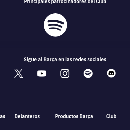
Principales patrocinadores del Club
Sigue al Barça en las redes sociales
book
x
youtube
instagram
spotify
discord
as
Delanteros
Productos Barça
Club