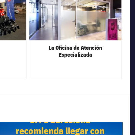
La Oficina de Atención
Especializada
El FC Barcelona
C Barcelona club badge
recomienda llegar con