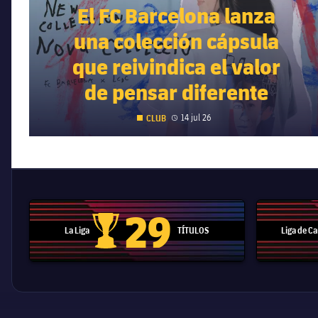
El FC Barcelona lanza
una colección cápsula
que reivindica el valor
de pensar diferente
Fecha de publicación
14 jul 26
CLUB
29
La Liga
TÍTULOS
Liga de 
Trofeo de La Liga