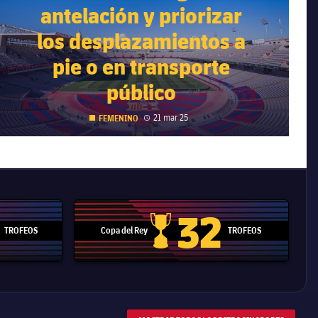
antelación y priorizar
los desplazamientos a
pie o en transporte
público
Fecha de publicación
21 mar 25
FEMENINO
32
TROFEOS
Copa del Rey
TROFEOS
 Mundial de Clubes
Copa del Rey