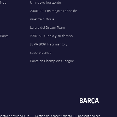
 Nou
Un nuevo horizonte
2008-20. Los mejores años de
nuestra historia
La era del Dream Team
 Barça
1950-61. Kubala y su tiempo
1899-1909. Nacimiento y
supervivencia
Barça en Champions League
Centro de ayuda/FAQs
Gestión del consentimiento
Consent choices