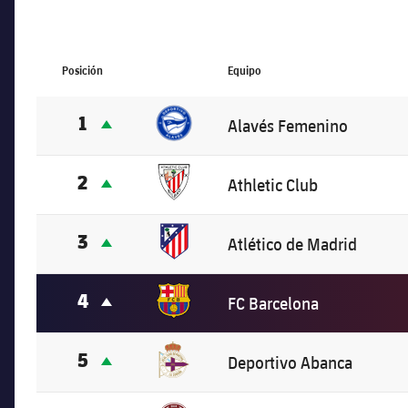
Posición
Equipo
1
Alavés Femenino
2
Athletic Club
3
Atlético de Madrid
4
FC Barcelona
5
Deportivo Abanca