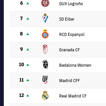
6
DUX Logroño
7
SD Eibar
8
RCD Espanyol
9
Granada CF
10
Badalona Women
11
Madrid CFF
12
Real Madrid CF