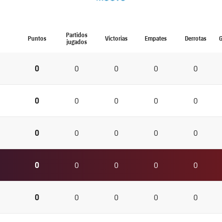
Partidos
Puntos
Victorias
Empates
Derrotas
G
jugados
0
0
0
0
0
0
0
0
0
0
0
0
0
0
0
0
0
0
0
0
0
0
0
0
0