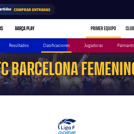
artidos
COMPRAR ENTRADAS
RS
BARÇA PLAY
PRIMER EQUIPO
CLUB
LABEL.ARIA.CARE
Resultados
Clasificaciones
Jugadoras
Palmarés
FC BARCELONA FEMENIN
Primera División