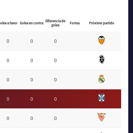
Diferencia de
oles a favor
Goles en contra
Forma
Próximo partido
goles
0
0
0
0
0
0
0
0
0
0
0
0
0
0
0