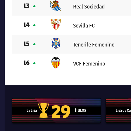
13
Real Sociedad
14
Sevilla FC
15
Tenerife Femenino
16
VCF Femenino
29
La Liga
TÍTULOS
Liga de 
Trofeo de La Liga