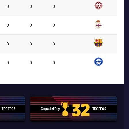
0
0
0
0
0
0
0
0
0
0
0
0
32
TROFEOS
Copa del Rey
TROFEOS
 Mundial de Clubes
Copa del Rey