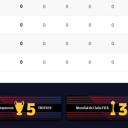
0
0
0
0
0
0
0
0
0
0
0
0
0
0
0
0
0
0
0
0
5
3
Campeones
TROFEOS
Mundial de Clubs FIFA
Trofeo de la Liga de Campeones
Trofeo del