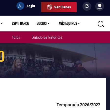
Login
ES
Ver Planes
filled-badge
user
Culers
www
ESPAI BARÇA
SOCIOS
MÁS EQUIPOS
TDOWN
LABEL.ARIA.CARETDOWN
LABEL.ARIA.CARETDOWN
LABEL.ARIA.CARETDOWN
Fotos
Jugadoras históricas
O
 Femenina
Temporada 2026/2027