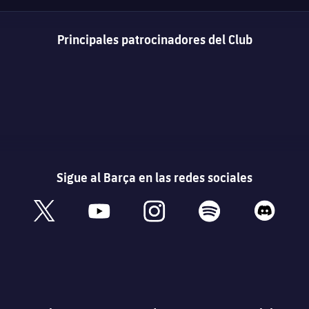
Principales patrocinadores del Club
Sigue al Barça en las redes sociales
book
x
youtube
instagram
spotify
discord