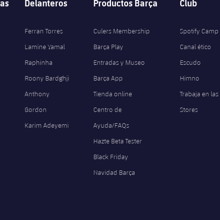
as
Delanteros
Productos Barça
Club
Ferran Torres
Culers Membership
Spotify Camp
Lamine Yamal
Barça Play
Canal ético
Raphinha
Entradas y Museo
Escudo
Roony Bardghji
Barça App
Himno
Anthony
Tienda online
Trabaja en las
Gordon
Centro de
Stores
Karim Adeyemi
Ayuda/FAQs
Hazte Beta Tester
Black Friday
Navidad Barça