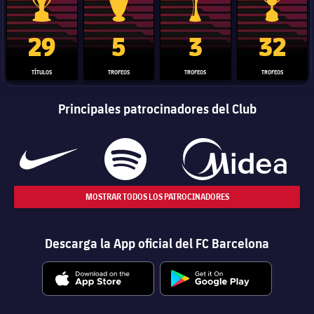
Trofeo de La Liga
Trofeo de la Liga de Campeones
Trofeo del Mundial de Clube
Copa del 
29
5
3
32
TÍTULOS
TROFEOS
TROFEOS
TROFEOS
Principales patrocinadores del Club
MOSTRAR TODOS LOS PATROCINADORES
Descarga la App oficial del FC Barcelona