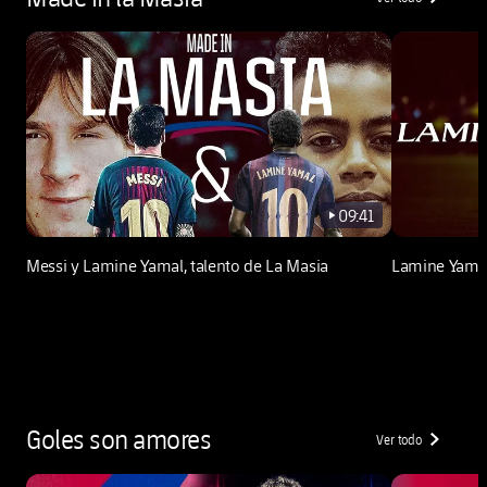
chevron-righ
09:41
play-new
Messi y Lamine Yamal, talento de La Masia
Lamine Yamal
Goles son amores
Ver todo
chevron-righ