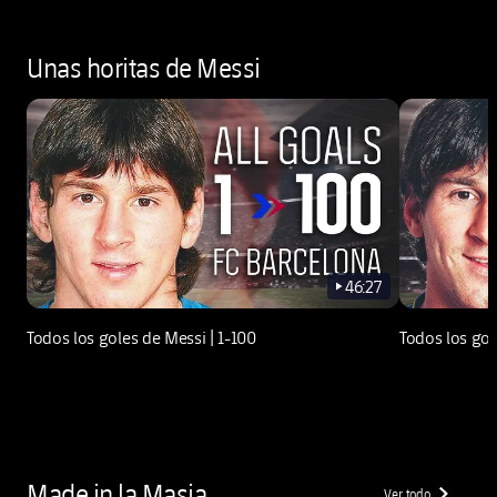
Unas horitas de Messi
46:27
play-new
Todos los goles de Messi | 1-100
Todos los gol
Made in la Masia
Ver todo