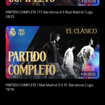
01:51:24
play-new
PARTIDO COMPLETO | FC Barcelona 4-3 Real Madrid | Liga
24/25
01:28:22
play-new
PARTIDO COMPLETO | Real Madrid 0-5 FC Barcelona | Liga
73/74