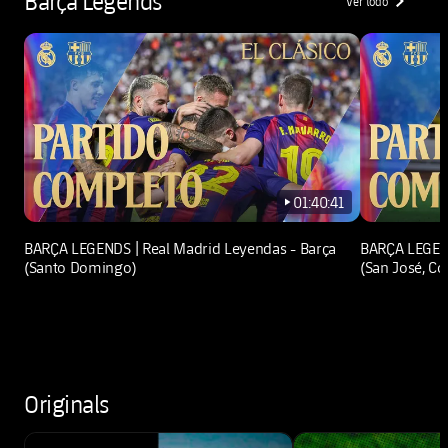
Barça Legends
Ver todo
chevron-righ
01:40:41
play-new
BARÇA LEGENDS | Real Madrid Leyendas - Barça
BARÇA LEGEND
(Santo Domingo)
(San José, Co
Originals