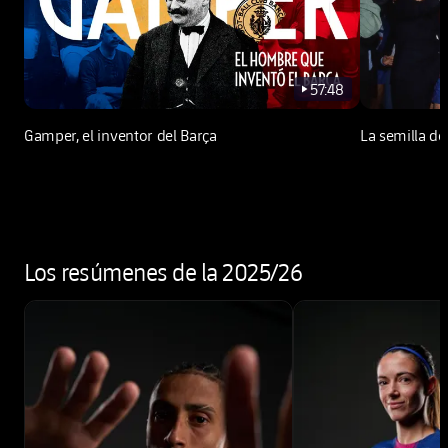
57:48
play-new
Gamper, el inventor del Barça
La semilla d
Los resúmenes de la 2025/26