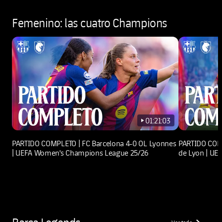
Femenino: las cuatro Champions
01:21:03
play-new
PARTIDO COMPLETO | FC Barcelona 4-0 OL Lyonnes
PARTIDO COMP
| UEFA Women's Champions League 25/26
de Lyon | U