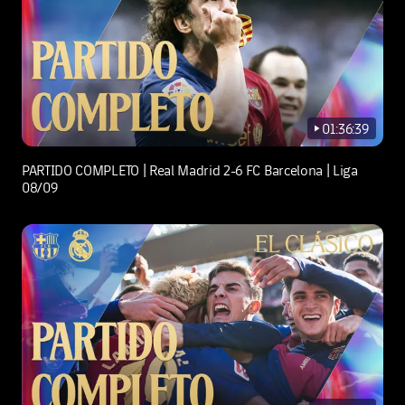
01:36:39
play-new
PARTIDO COMPLETO | Real Madrid 2-6 FC Barcelona | Liga
08/09