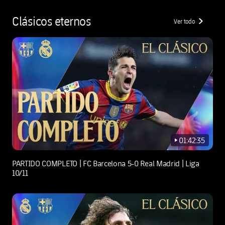
Clásicos eternos
Ver todo
chevron-righ
01:42:35
play-new
PARTIDO COMPLETO | FC Barcelona 5-0 Real Madrid | Liga
10/11