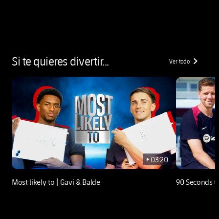
Si te quieres divertir...
Ver todo
chevron-righ
03:20
play-new
Most likely to | Gavi & Balde
90 Seconds C