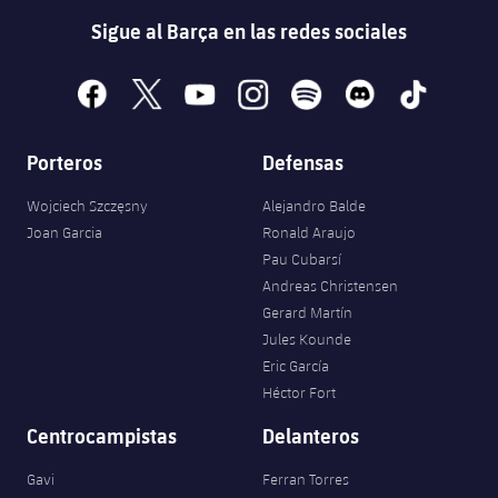
Sigue al Barça en las redes sociales
facebook
x
youtube
instagram
spotify
discord
tiktok
Porteros
Defensas
Wojciech Szczęsny
Alejandro Balde
Joan Garcia
Ronald Araujo
Pau Cubarsí
Andreas Christensen
Gerard Martín
Jules Kounde
Eric García
Héctor Fort
Centrocampistas
Delanteros
Gavi
Ferran Torres