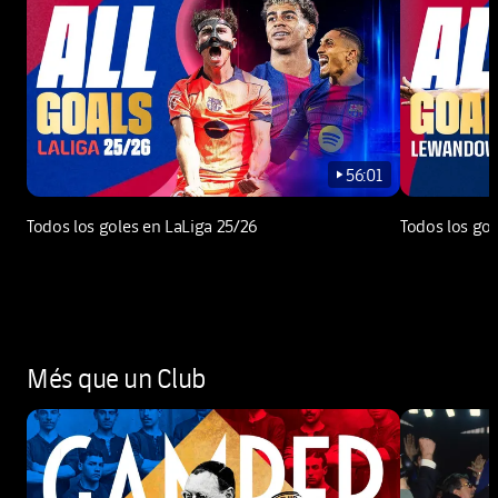
56:01
play-new
Todos los goles en LaLiga 25/26
Todos los go
Més que un Club