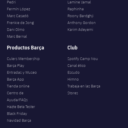
Pedri
Lamine Yamal
Fermín López
Raphinha
Marc Casadó
Roony Bardghji
Frenkie de Jong
Anthony Gordon
Dani Olmo
Karim Adeyemi
Marc Bernal
Productos Barça
Club
Culers Membership
Spotify Camp Nou
Barça Play
Canal ético
Entradas y Museo
Escudo
Barça App
Himno
Tienda online
Trabaja en las Barça
Centro de
Stores
Ayuda/FAQs
Hazte Beta Tester
Black Friday
Navidad Barça