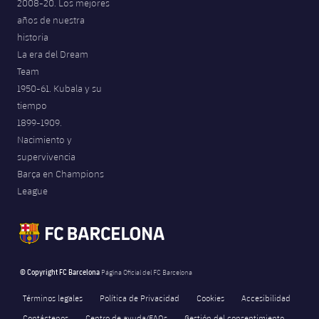
2008-20. Los mejores
años de nuestra
historia
La era del Dream
Team
1950-61. Kubala y su
tiempo
1899-1909.
Nacimiento y
supervivencia
Barça en Champions
League
© Copyright FC Barcelona
Página Oficial del FC Barcelona
Términos legales
Política de Privacidad
Cookies
Accesibilidad
Contáctenos
Centro de ayuda/FAQs
Gestión del consentimiento