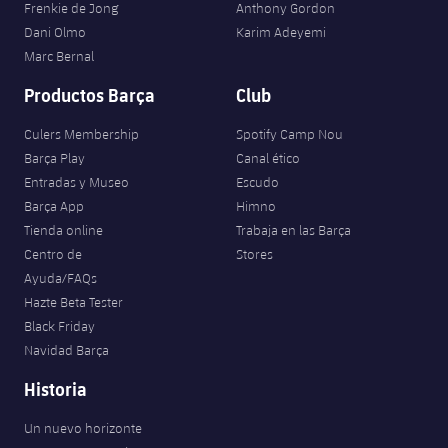
Frenkie de Jong
Anthony Gordon
Dani Olmo
Karim Adeyemi
Marc Bernal
Productos Barça
Club
Culers Membership
Spotify Camp Nou
Barça Play
Canal ético
Entradas y Museo
Escudo
Barça App
Himno
Tienda online
Trabaja en las Barça
Centro de
Stores
Ayuda/FAQs
Hazte Beta Tester
Black Friday
Navidad Barça
Historia
Un nuevo horizonte