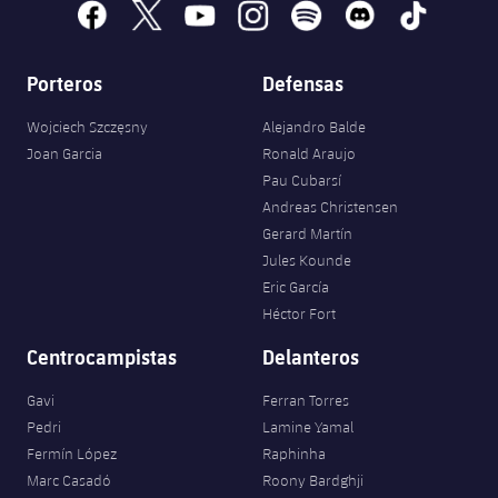
facebook
x
youtube
instagram
spotify
discord
tiktok
Porteros
Defensas
Wojciech Szczęsny
Alejandro Balde
Joan Garcia
Ronald Araujo
Pau Cubarsí
Andreas Christensen
Gerard Martín
Jules Kounde
Eric García
Héctor Fort
Centrocampistas
Delanteros
Gavi
Ferran Torres
Pedri
Lamine Yamal
Fermín López
Raphinha
Marc Casadó
Roony Bardghji