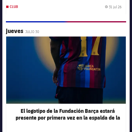
31 jul 26
CLUB
Fecha 
jueves
JULIO 30
FC Barcelona club badge
El logotipo de la Fundación Barça estará
presente por primera vez en la espalda de la
camiseta en el primer partido de la
pretemporada 2026-27