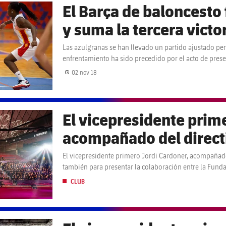
El Barça de baloncesto
y suma la tercera victo
Las azulgranas se han llevado un partido ajustado pero
enfrentamiento ha sido precedido por el acto de pres
Navarro
02 nov 18
Fecha de publicación
El vicepresidente prim
acompañado del directi
presidido un acto que 
El vicepresidente primero Jordi Cardoner, acompañado
también para presentar la colaboración entre la Fund
presentar la colaborac
CLUB
y los Deportes Amateur