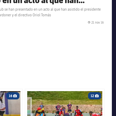
Josep M. Bartomeu, el
ub se han presentado en un acto al que han asistido el presidente
rdoner y el directivo Oriol Tomás
 Jordi Cardoner y el
21 nov 16
Fecha de
FC Barcelona club badge
16
12
Icono de cámara
Icono de cámar