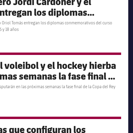
ro Jordi Cardoner y el
entregan los diplomas
so 2017/18 a todos los
ivo Oriol Tomás entregan los diplomas conmemorativos del curso
6 y 18 años
as de entre 6 y 18 años
el voleibol y el hockey hierba
imas semanas la fase final de
disputarán en las próximas semanas la fase final de la Copa del Rey
as que configuran los