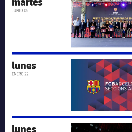
martes
JUNIO 05
lunes
FC Barcelona club badge
ENERO 22
lunes
FC Barcelona club badge