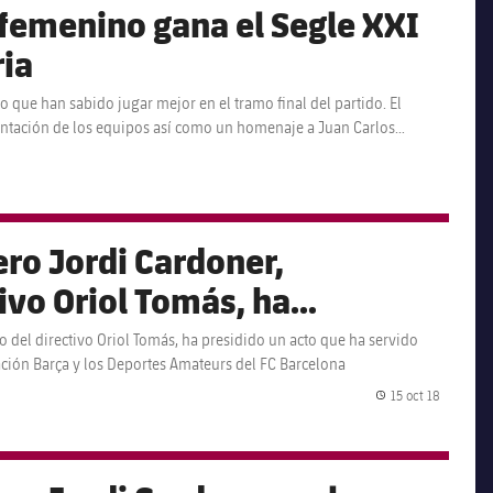
 femenino gana el Segle XXI
ria
 que han sabido jugar mejor en el tramo final del partido. El
entación de los equipos así como un homenaje a Juan Carlos
ero Jordi Cardoner,
vo Oriol Tomás, ha
ha servido también para
 del directivo Oriol Tomás, ha presidido un acto que ha servido
ación Barça y los Deportes Amateurs del FC Barcelona
ión entre la Fundación Barça
15 oct 18
s del FC Barcelona
Fecha de