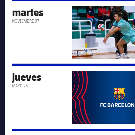
martes
FC Barcelona club badge
NOVIEMBRE 07
jueves
FC Barcelona club badge
MAYO 25