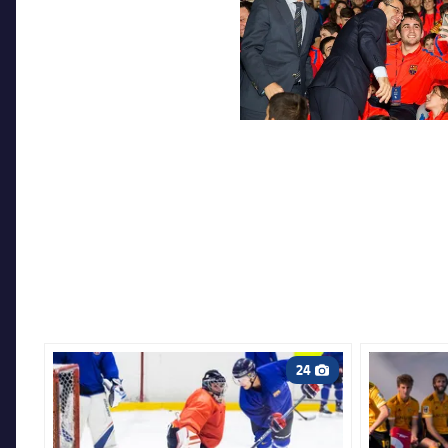
FC Barcelona club badge
FC Barcelona
24
Icono de cámara