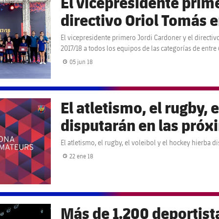
El vicepresidente prime
directivo Oriol Tomás 
conmemorativos del cur
El vicepresidente primero Jordi Cardoner y el direct
2017/18 a todos los equipos de las categorías de entre 
equipos de las categorí
05 jun 18
Fecha de publicación
El atletismo, el rugby, 
disputarán en las próx
la Copa del Rey
El atletismo, el rugby, el voleibol y el hockey hierba 
22 ene 18
Fecha de publicación
Más de 1.200 deportist