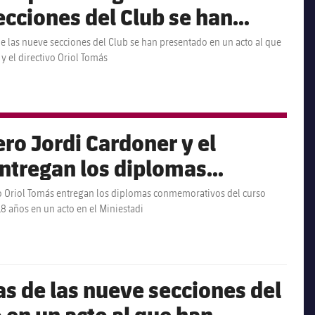
ecciones del Club se han
l que han asistido el
e las nueve secciones del Club se han presentado en un acto al que
y el directivo Oriol Tomás
 Jordi Cardoner y el
ro Jordi Cardoner y el
entregan los diplomas
so 2016/17 a todos los
ivo Oriol Tomás entregan los diplomas conmemorativos del curso
18 años en un acto en el Miniestadi
e entre 6 y 18 años en un
as de las nueve secciones del
 en un acto al que han