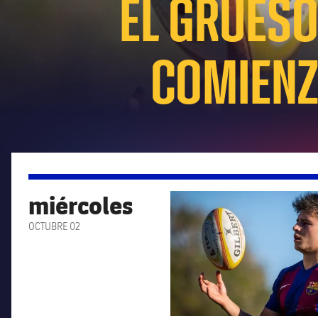
EL GRUESO
COMIENZ
miércoles
FC Barcelona club badge
OCTUBRE 02