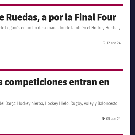
e Ruedas, a por la Final Four
ur de Leganés en un fin de semana donde también el Hockey Hierba y
12 abr 24
Fecha de
s competiciones entran en
el Barça; Hockey hierba, Hockey Hielo, Rugby, Voley y Baloncesto
05 abr 24
Fecha de