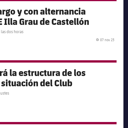
argo y con alternancia
 Illa Grau de Castellón
 las dos horas
07 nov 23
Fecha de
á la estructura de los
situación del Club
justes