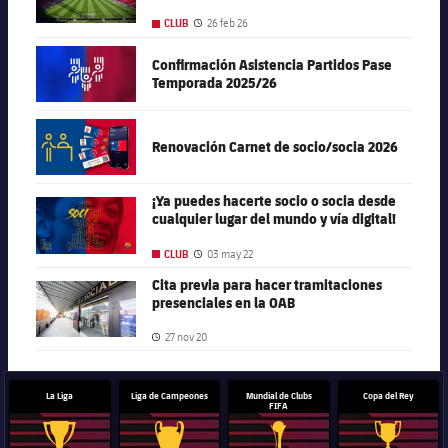
nuevas localidades en el Spotify Camp
Nou
26 feb 26
CLUB
Fecha de publicación
FC Barcelona club badge
Confirmación Asistencia Partidos Pase
Temporada 2025/26
FC Barcelona club badge
Renovación Carnet de socio/socia 2026
¡Ya puedes hacerte socio o socia desde
FC Barcelona club badge
cualquier lugar del mundo y vía digital!
03 may 22
CLUB
Fecha de publicación
Cita previa para hacer tramitaciones
FC Barcelona club badge
presenciales en la OAB
27 nov 20
Fecha de publicación
La Liga
Liga de Campeones
Mundial de Clubs
Copa del Rey
FIFA