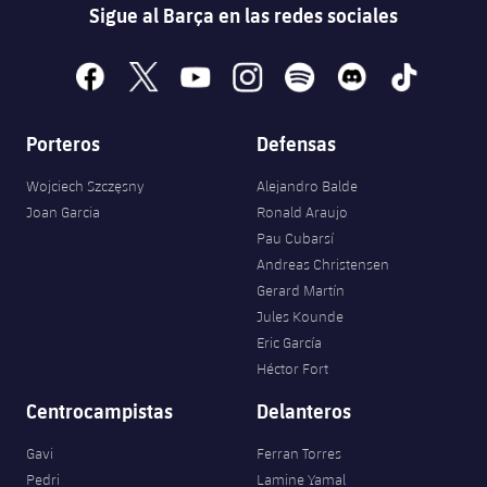
Sigue al Barça en las redes sociales
facebook
x
youtube
instagram
spotify
discord
tiktok
Porteros
Defensas
Wojciech Szczęsny
Alejandro Balde
Joan Garcia
Ronald Araujo
Pau Cubarsí
Andreas Christensen
Gerard Martín
Jules Kounde
Eric García
Héctor Fort
Centrocampistas
Delanteros
Gavi
Ferran Torres
Pedri
Lamine Yamal