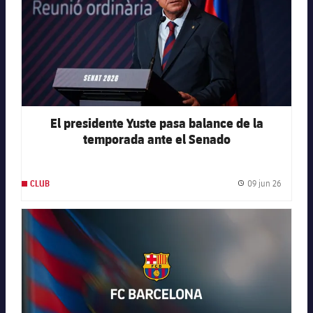
El presidente Yuste pasa balance de la
temporada ante el Senado
09 jun 26
CLUB
Fecha de
FC Barcelona club badge