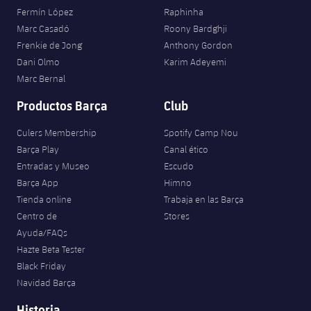
Fermín López
Raphinha
Marc Casadó
Roony Bardghji
Frenkie de Jong
Anthony Gordon
Dani Olmo
Karim Adeyemi
Marc Bernal
Productos Barça
Club
Culers Membership
Spotify Camp Nou
Barça Play
Canal ético
Entradas y Museo
Escudo
Barça App
Himno
Tienda online
Trabaja en las Barça
Centro de
Stores
Ayuda/FAQs
Hazte Beta Tester
Black Friday
Navidad Barça
Historia