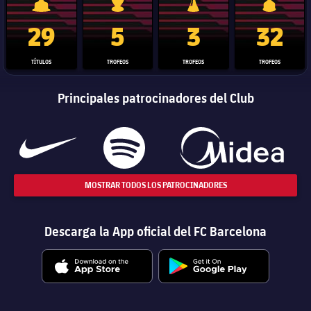
Trofeo de La Liga
Trofeo de la Liga de Campeones
Trofeo del Mundial de Clube
Copa del 
29
5
3
32
TÍTULOS
TROFEOS
TROFEOS
TROFEOS
Principales patrocinadores del Club
MOSTRAR TODOS LOS PATROCINADORES
Descarga la App oficial del FC Barcelona