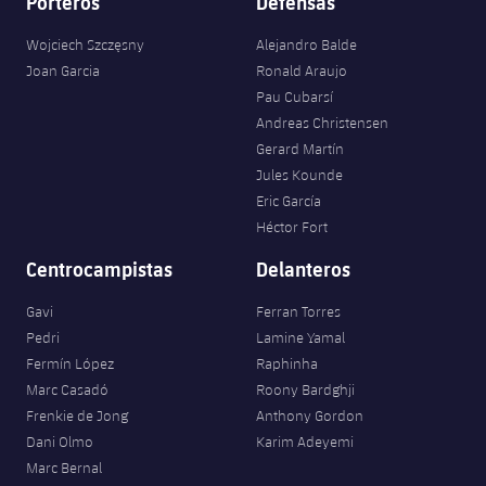
Porteros
Defensas
Wojciech Szczęsny
Alejandro Balde
Joan Garcia
Ronald Araujo
Pau Cubarsí
Andreas Christensen
Gerard Martín
Jules Kounde
Eric García
Héctor Fort
Centrocampistas
Delanteros
Gavi
Ferran Torres
Pedri
Lamine Yamal
Fermín López
Raphinha
Marc Casadó
Roony Bardghji
Frenkie de Jong
Anthony Gordon
Dani Olmo
Karim Adeyemi
Marc Bernal