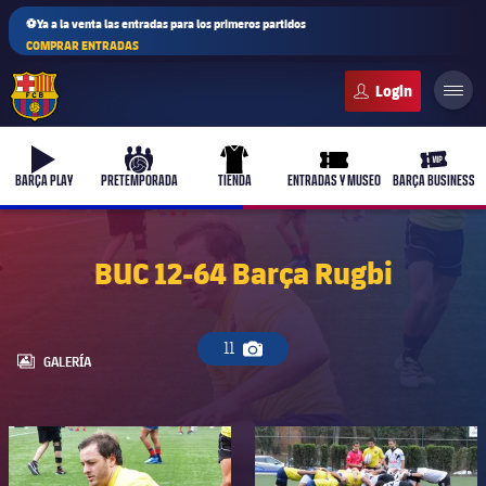
⚽Ya a la venta las entradas para los primeros partidos
COMPRAR ENTRADAS
FC Barcelona club badge
b-play
culers-ball
uniform
ticket-full
ticket-v
BARÇA PLAY
PRETEMPORADA
TIENDA
ENTRADAS Y MUSEO
BARÇA BUSINESS
BUC 12-64 Barça Rugbi
11
Icono de cámara
LABEL.ARIA.GALLERY
GALERÍA
FC Barcelona club badge
FC Barcelona club badge