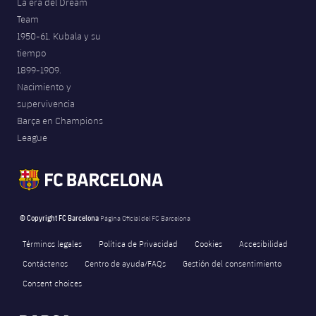
La era del Dream
Team
1950-61. Kubala y su
tiempo
1899-1909.
Nacimiento y
supervivencia
Barça en Champions
League
© Copyright FC Barcelona
Página Oficial del FC Barcelona
Términos legales
Política de Privacidad
Cookies
Accesibilidad
Contáctenos
Centro de ayuda/FAQs
Gestión del consentimiento
Consent choices