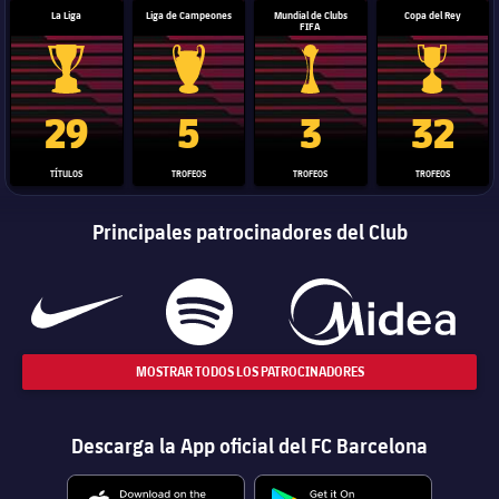
La Liga
Liga de Campeones
Mundial de Clubs
Copa del Rey
FIFA
Trofeo de La Liga
Trofeo de la Liga de Campeones
Trofeo del Mundial de Clube
Copa del 
29
5
3
32
TÍTULOS
TROFEOS
TROFEOS
TROFEOS
Principales patrocinadores del Club
MOSTRAR TODOS LOS PATROCINADORES
Descarga la App oficial del FC Barcelona