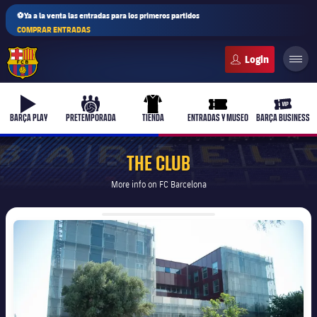
⚽Ya a la venta las entradas para los primeros partidos
COMPRAR ENTRADAS
FC Barcelona club badge
b-play
culers-ball
uniform
ticket-full
ticket-v
BARÇA PLAY
PRETEMPORADA
TIENDA
ENTRADAS Y MUSEO
BARÇA BUSINESS
THE CLUB
More info on FC Barcelona
PLUSICON
MÁS
Primer equipo
FC Barcelona club badge
Femenino
plusicon
más
Actualidad
Barça Atlètic
plusicon
más