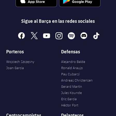
Sigue al Barça en las redes sociales
facebook
x
youtube
instagram
spotify
discord
tiktok
Porteros
Defensas
Wojciech Szczęsny
Alejandro Balde
Joan Garcia
Ronald Araujo
Pau Cubarsí
Andreas Christensen
Gerard Martín
Jules Kounde
Eric García
Héctor Fort
Centrocampistas
Delanteros