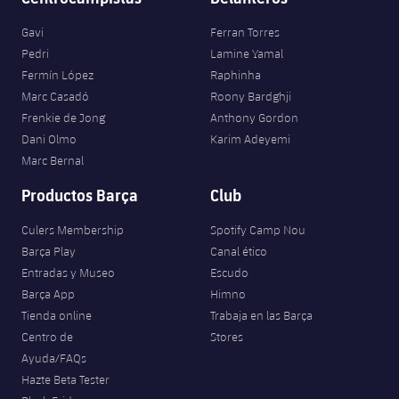
Gavi
Ferran Torres
Pedri
Lamine Yamal
Fermín López
Raphinha
Marc Casadó
Roony Bardghji
Frenkie de Jong
Anthony Gordon
Dani Olmo
Karim Adeyemi
Marc Bernal
Productos Barça
Club
Culers Membership
Spotify Camp Nou
Barça Play
Canal ético
Entradas y Museo
Escudo
Barça App
Himno
Tienda online
Trabaja en las Barça
Centro de
Stores
Ayuda/FAQs
Hazte Beta Tester