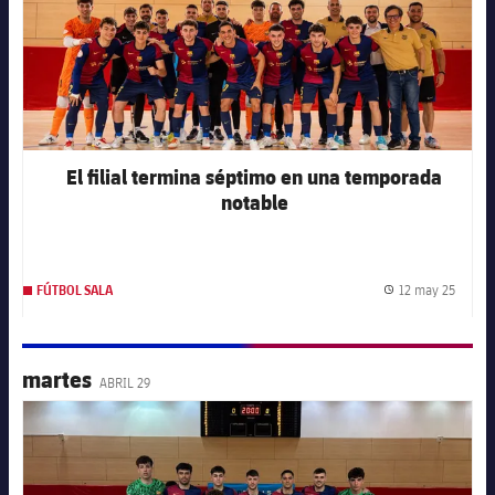
El filial termina séptimo en una temporada
notable
12 may 25
FÚTBOL SALA
Fecha 
martes
ABRIL 29
FC Barcelona club badge