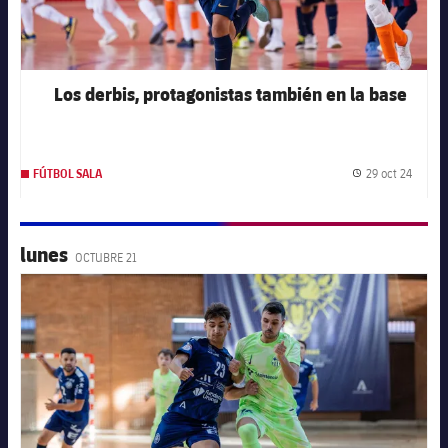
Los derbis, protagonistas también en la base
29 oct 24
FÚTBOL SALA
Fecha 
lunes
OCTUBRE 21
FC Barcelona club badge