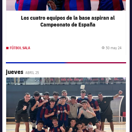
Los cuatro equipos de la base aspiran al
Campeonato de España
30 may 24
FÚTBOL SALA
Fecha 
jueves
ABRIL 25
FC Barcelona club badge