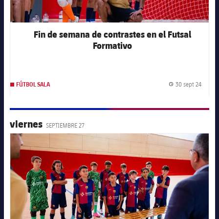
Fin de semana de contrastes en el Futsal
Formativo
30 sept 24
FÚTBOL SALA
Fecha 
viernes
SEPTIEMBRE 27
FC Barcelona club badge