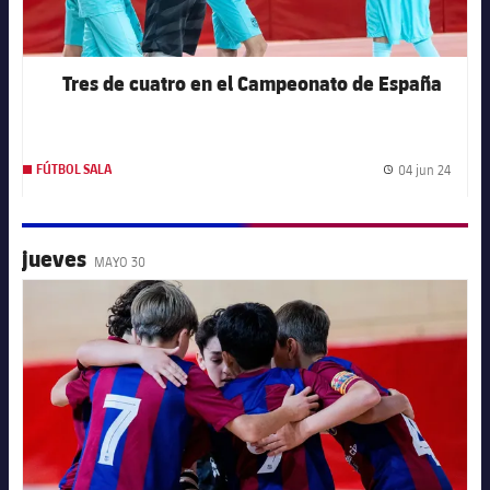
Tres de cuatro en el Campeonato de España
04 jun 24
FÚTBOL SALA
Fecha 
jueves
MAYO 30
FC Barcelona club badge