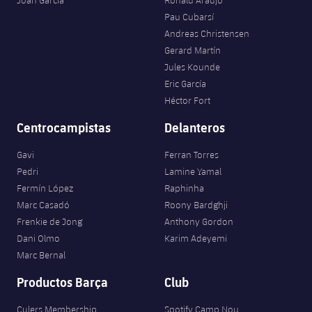
Joan Garcia
Ronald Araujo
Pau Cubarsí
Andreas Christensen
Gerard Martín
Jules Kounde
Eric García
Héctor Fort
Centrocampistas
Delanteros
Gavi
Ferran Torres
Pedri
Lamine Yamal
Fermín López
Raphinha
Marc Casadó
Roony Bardghji
Frenkie de Jong
Anthony Gordon
Dani Olmo
Karim Adeyemi
Marc Bernal
Productos Barça
Club
Culers Membership
Spotify Camp Nou