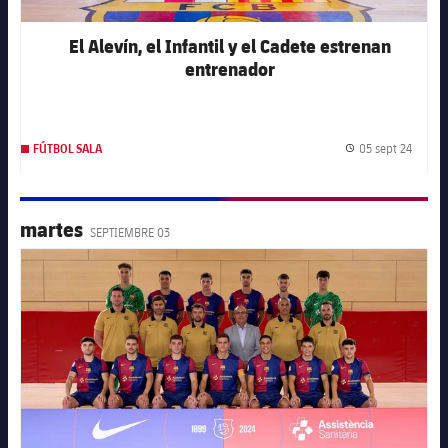
El Alevín, el Infantil y el Cadete estrenan
entrenador
05 sept 24
FÚTBOL SALA
Fecha 
martes
SEPTIEMBRE 03
FC Barcelona club badge