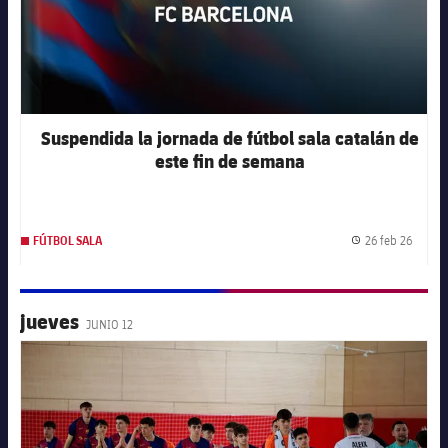
Suspendida la jornada de fútbol sala catalán de
este fin de semana
26 feb 26
FÚTBOL SALA
Fecha 
jueves
JUNIO 12
FC Barcelona club badge