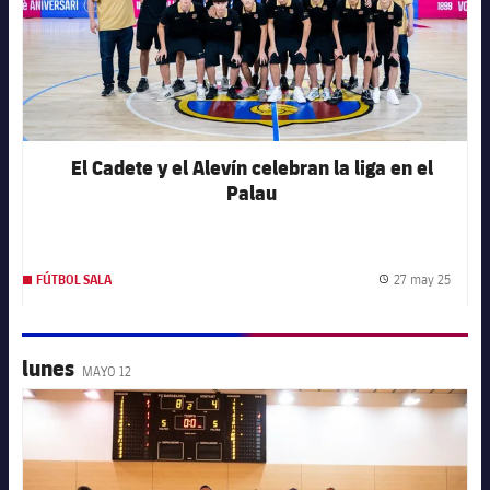
El Cadete y el Alevín celebran la liga en el
Palau
27 may 25
FÚTBOL SALA
Fecha 
lunes
MAYO 12
FC Barcelona club badge