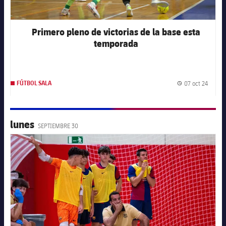
Primero pleno de victorias de la base esta
temporada
07 oct 24
FÚTBOL SALA
Fecha 
lunes
SEPTIEMBRE 30
FC Barcelona club badge