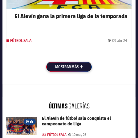
El Alevín gana la primera liga de la temporada
09 abr 24
FÚTBOL SALA
Fecha 
MOSTRAR MÁS
MÁS
ÚLTIMAS
GALERÍAS
El Alevín de fútbol sala conquista el
FC Barcelona club badge
19
campeonato de Liga
Icono de cámara
FÚTBOL SALA
10 may 26
LABEL.ARIA.GALLERY
Fecha de publicación