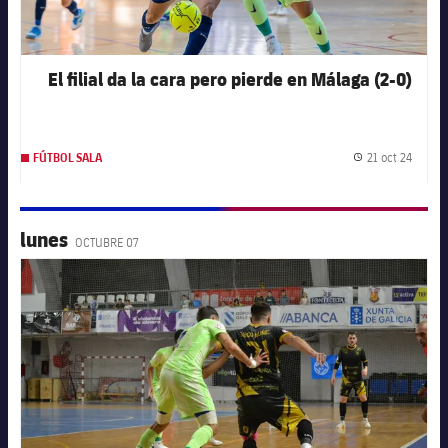
El filial da la cara pero pierde en Málaga (2-0)
21 oct 24
FÚTBOL SALA
Fecha 
lunes
OCTUBRE 07
FC Barcelona club badge