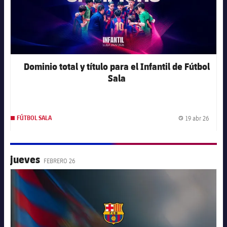
Dominio total y título para el Infantil de Fútbol
Sala
19 abr 26
FÚTBOL SALA
Fecha 
jueves
FEBRERO 26
FC Barcelona club badge