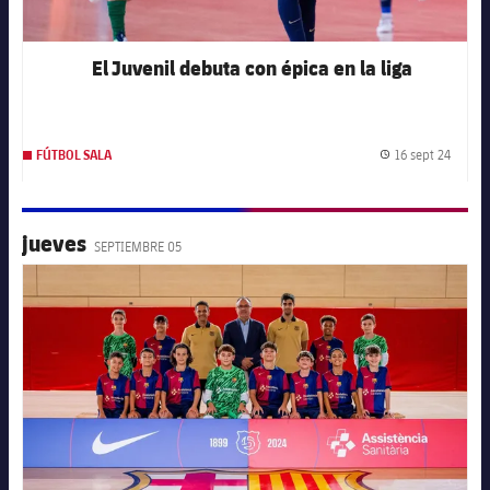
El Juvenil debuta con épica en la liga
16 sept 24
FÚTBOL SALA
Fecha 
jueves
SEPTIEMBRE 05
FC Barcelona club badge