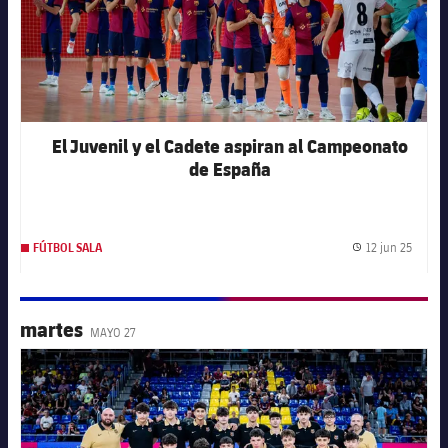
El Juvenil y el Cadete aspiran al Campeonato
de España
12 jun 25
FÚTBOL SALA
Fecha 
martes
MAYO 27
FC Barcelona club badge