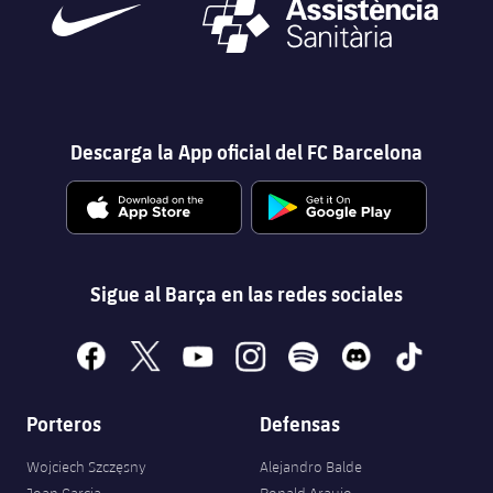
Descarga la App oficial del FC Barcelona
Sigue al Barça en las redes sociales
facebook
x
youtube
instagram
spotify
discord
tiktok
Porteros
Defensas
Wojciech Szczęsny
Alejandro Balde