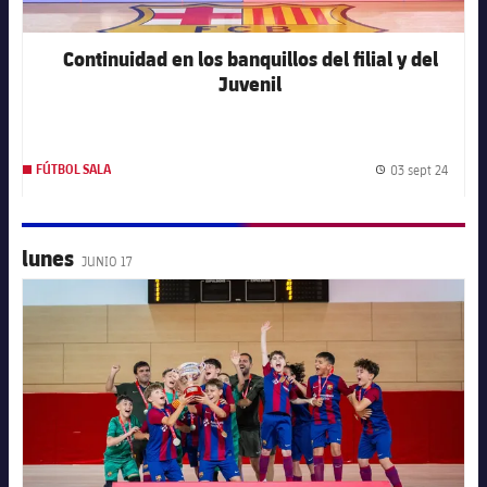
Continuidad en los banquillos del filial y del
Juvenil
03 sept 24
FÚTBOL SALA
Fecha 
lunes
JUNIO 17
FC Barcelona club badge