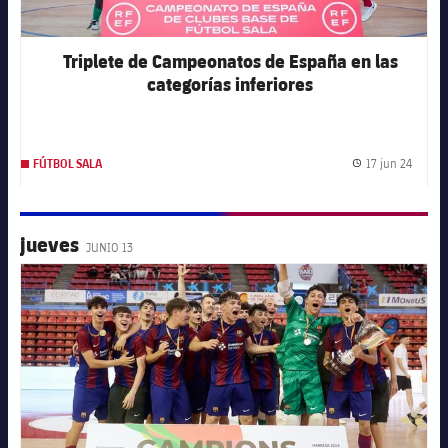
Triplete de Campeonatos de España en las
categorías inferiores
17 jun 24
FÚTBOL SALA
Fecha 
jueves
JUNIO 13
FC Barcelona club badge