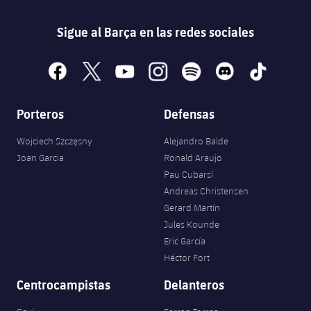
Sigue al Barça en las redes sociales
facebook
x
youtube
instagram
spotify
discord
tiktok
Porteros
Defensas
Wojciech Szczęsny
Alejandro Balde
Joan Garcia
Ronald Araujo
Pau Cubarsí
Andreas Christensen
Gerard Martín
Jules Kounde
Eric García
Héctor Fort
Centrocampistas
Delanteros