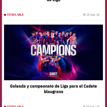
10 may. 26
FÚTBOL SALA
label.
FCB Barcelona badge
Goleada y campeonato de Liga para el Cadete
blaugrana
03 may. 26
FÚTBOL SALA