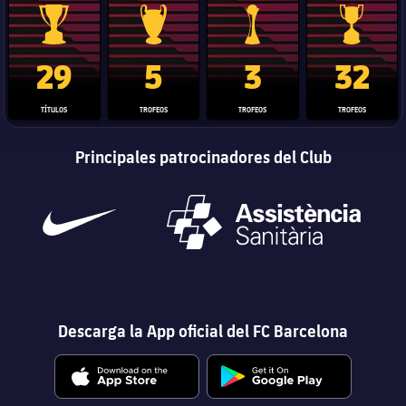
Trofeo de La Liga
Trofeo de la Liga de Campeones
Trofeo del Mundial de Clube
Copa del 
29
5
3
32
TÍTULOS
TROFEOS
TROFEOS
TROFEOS
Principales patrocinadores del Club
Descarga la App oficial del FC Barcelona