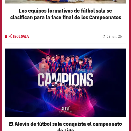
Los equipos formativos de fútbol sala se
clasifican para la fase final de los Campeonatos
de España
08 jun. 26
FÚTBOL SALA
label.
FCB Barcelona badge
El Alevín de fútbol sala conquista el campeonato
de Liga