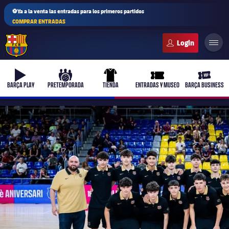
⚽Ya a la venta las entradas para los primeros partidos
COMPRAR ENTRADAS
FC Barcelona club badge
b-play
culers-ball
uniform
ticket-full
ticket-v
BARÇA PLAY
PRETEMPORADA
TIENDA
ENTRADAS Y MUSEO
BARÇA BUSINESS