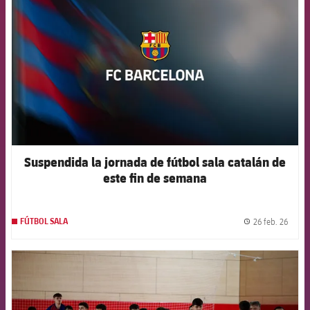
Suspendida la jornada de fútbol sala catalán de
este fin de semana
26 feb. 26
FÚTBOL SALA
label.
FCB Barcelona badge