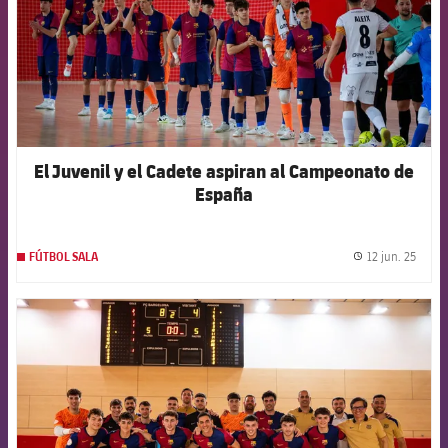
El Juvenil y el Cadete aspiran al Campeonato de
España
12 jun. 25
FÚTBOL SALA
label.
FCB Barcelona badge