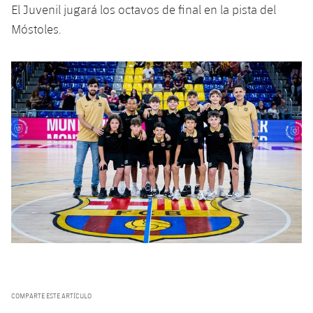
Servicios Médicos
El Juvenil jugará los octavos de final en la pista del
Acreditaciones
Móstoles.
Accesibilidad
Instalaciones
COMPARTE ESTE ARTÍCULO