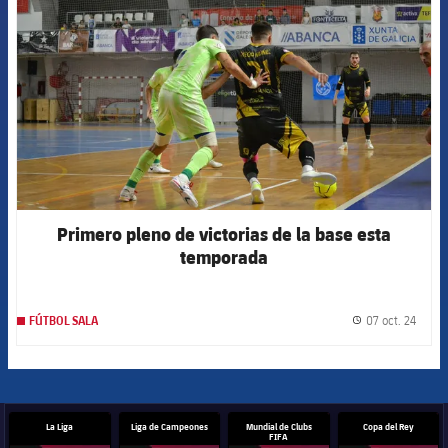
Primero pleno de victorias de la base esta
temporada
07 oct. 24
FÚTBOL SALA
label.
La Liga
Liga de Campeones
Mundial de Clubs
Copa del Rey
FIFA