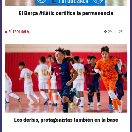
El Barça Atlètic certifica la permanencia
29 abr. 25
FÚTBOL SALA
label.
FCB Barcelona badge
Los derbis, protagonistas también en la base