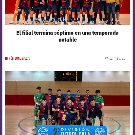
El filial termina séptimo en una temporada
notable
12 may. 25
FÚTBOL SALA
label.
FCB Barcelona badge