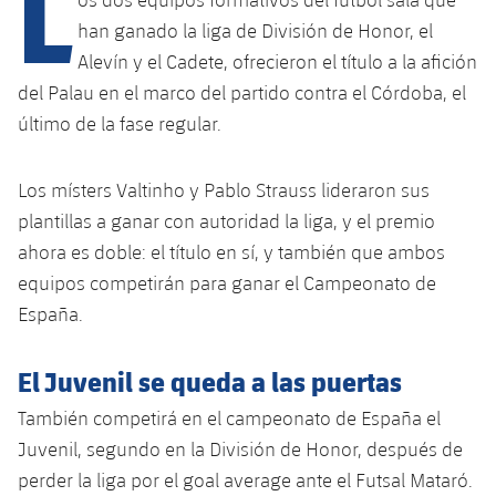
L
han ganado la liga de División de Honor, el
Alevín y el Cadete, ofrecieron el título a la afición
plusicon
más
del Palau en el marco del partido contra el Córdoba, el
último de la fase regular.
Instalaciones
Spotify Camp Nou
Los místers Valtinho y Pablo Strauss lideraron sus
plantillas a ganar con autoridad la liga, y el premio
Palau Blaugrana
ahora es doble: el título en sí, y también que ambos
equipos competirán para ganar el Campeonato de
Estadi Johan Cruyff
España.
Barça Cafe
El Juvenil se queda a las puertas
plusicon
más
También competirá en el campeonato de España el
Ciutat Esportiva
Servicios
Juvenil, segundo en la División de Honor, después de
plusicon
más
perder la liga por el goal average ante el Futsal Mataró.
La Masia