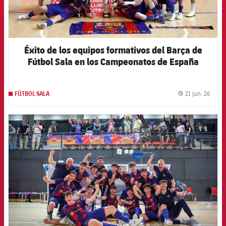
Éxito de los equipos formativos del Barça de
Fútbol Sala en los Campeonatos de España
21 jun. 26
FÚTBOL SALA
label.
FCB Barcelona badge