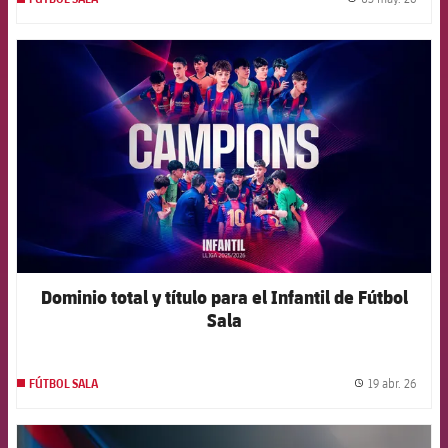
label.
FCB Barcelona badge
Dominio total y título para el Infantil de Fútbol
Sala
19 abr. 26
FÚTBOL SALA
label.
FCB Barcelona badge