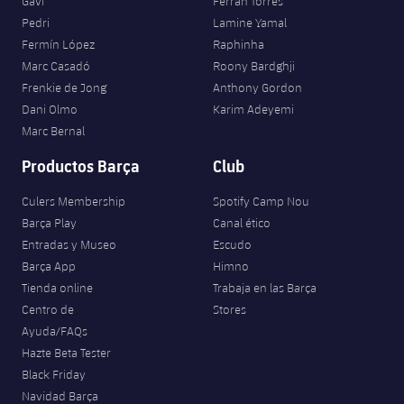
Gavi
Ferran Torres
Pedri
Lamine Yamal
Fermín López
Raphinha
Marc Casadó
Roony Bardghji
Frenkie de Jong
Anthony Gordon
Dani Olmo
Karim Adeyemi
Marc Bernal
Productos Barça
Club
Culers Membership
Spotify Camp Nou
Barça Play
Canal ético
Entradas y Museo
Escudo
Barça App
Himno
Tienda online
Trabaja en las Barça
Centro de
Stores
Ayuda/FAQs
Hazte Beta Tester
Black Friday
Navidad Barça