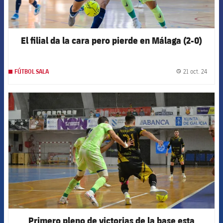
El filial da la cara pero pierde en Málaga (2-0)
21 oct. 24
FÚTBOL SALA
label.
FCB Barcelona badge
Primero pleno de victorias de la base esta