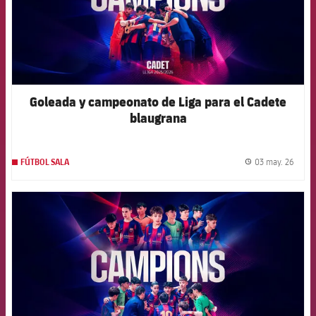
Goleada y campeonato de Liga para el Cadete
blaugrana
03 may. 26
FÚTBOL SALA
label.
FCB Barcelona badge