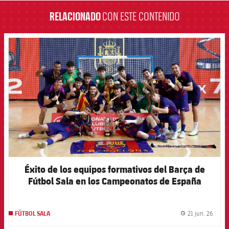
RELACIONADO
CON ESTE CONTENIDO
FCB Barcelona badge
Éxito de los equipos formativos del Barça de
Fútbol Sala en los Campeonatos de España
21 jun. 26
FÚTBOL SALA
label.