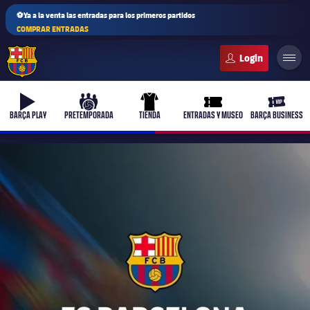
⚽Ya a la venta las entradas para los primeros partidos
COMPRAR ENTRADAS
FC Barcelona club badge
b-play
culers-ball
uniform
ticket-full
ticket-v
BARÇA PLAY
PRETEMPORADA
TIENDA
ENTRADAS Y MUSEO
BARÇA BUSINESS