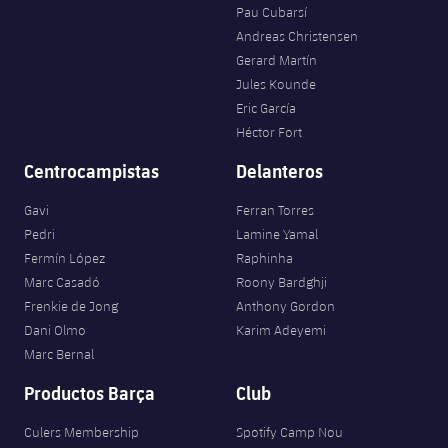
Pau Cubarsí
Andreas Christensen
Gerard Martín
Jules Kounde
Eric García
Héctor Fort
Centrocampistas
Delanteros
Gavi
Ferran Torres
Pedri
Lamine Yamal
Fermín López
Raphinha
Marc Casadó
Roony Bardghji
Frenkie de Jong
Anthony Gordon
Dani Olmo
Karim Adeyemi
Marc Bernal
Productos Barça
Club
Culers Membership
Spotify Camp Nou