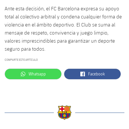
Servicios Médicos
Acreditaciones
Ante esta decisión, el FC Barcelona expresa su apoyo
total al colectivo arbitral y condena cualquier forma de
Accesibilidad
Instalaciones
violencia en el ámbito deportivo. El Club se suma al
mensaje de respeto, convivencia y juego limpio,
valores imprescindibles para garantizar un deporte
seguro para todos.
COMPARTE ESTE ARTÍCULO
label.aria.whatsapp
label.aria.facebook
Whatsapp
Facebook
label.aria.barcelona