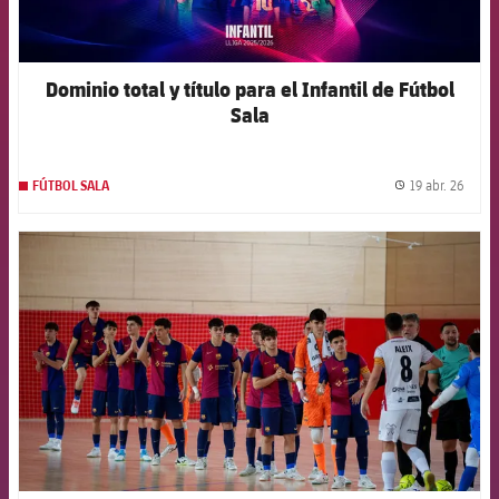
Dominio total y título para el Infantil de Fútbol
Sala
19 abr. 26
FÚTBOL SALA
label.
FCB Barcelona badge