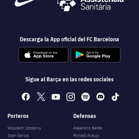
Descarga la App oficial del FC Barcelona
Sigue al Barça en las redes sociales
facebook
x
youtube
instagram
spotify
discord
tiktok
Porteros
Defensas
Wojciech Szczęsny
Alejandro Balde
Joan Garcia
Ronald Araujo