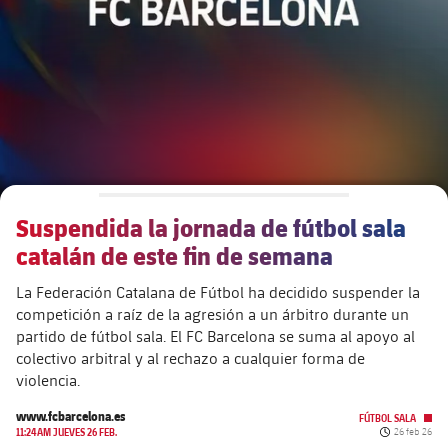
plusicon
más
Junta Directiva
plusicon
más
Estructura ejecutiva
Barça Academy
plusicon
más
Organigramas
Más que un club
chevron-right
label.aria.chevronright
Suspendida la jornada de fútbol sala
Década a década
catalán de este fin de semana
Órganos
Masia 360
chevron-right
label.aria.chevronright
Presidentes
La Federación Catalana de Fútbol ha decidido suspender la
competición a raíz de la agresión a un árbitro durante un
Documents
La Masia
chevron-right
label.aria.chevronright
Jugadores de leyenda
partido de fútbol sala. El FC Barcelona se suma al apoyo al
colectivo arbitral y al rechazo a cualquier forma de
Comisiones y órganos
violencia.
Entrenadores
chevron-right
label.aria.chevronright
www.fcbarcelona.es
FÚTBOL SALA
Fecha de pu
11:24AM JUEVES 26 FEB.
26 feb 26
Centro de documentación