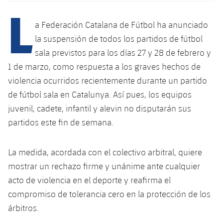
L
a Federación Catalana de Fútbol ha anunciado
plusicon
más
la suspensión de todos los partidos de fútbol
sala previstos para los días 27 y 28 de febrero y
Instalaciones
1 de marzo, como respuesta a los graves hechos de
violencia ocurridos recientemente durante un partido
Spotify Camp Nou
de fútbol sala en Catalunya. Así pues, los equipos
juvenil, cadete, infantil y alevin no disputarán sus
Palau Blaugrana
partidos este fin de semana.
Estadi Johan Cruyff
La medida, acordada con el colectivo arbitral, quiere
mostrar un rechazo firme y unánime ante cualquier
Barça Cafe
plusicon
más
acto de violencia en el deporte y reafirma el
Ciutat Esportiva
compromiso de tolerancia cero en la protección de los
Servicios
plusicon
más
árbitros.
La Masia