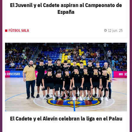
El Juvenil y el Cadete aspiran al Campeonato de
España
12 jun. 25
FÚTBOL SALA
label.
FCB Barcelona badge
El Cadete y el Alevín celebran la liga en el Palau