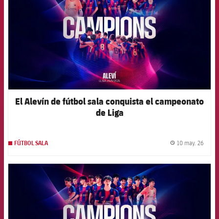
El Alevín de fútbol sala conquista el campeonato
de Liga
10 may. 26
FÚTBOL SALA
label.
FCB Barcelona badge