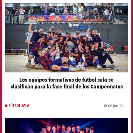
FCB Barcelona badge
Los equipos formativos de fútbol sala se
clasifican para la fase final de los Campeonatos
de España
08 jun. 26
FÚTBOL SALA
label.
FCB Barcelona badge