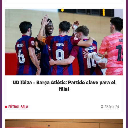
FCB Barcelona badge
UD Ibiza - Barça Atlètic: Partido clave para el
filial
22 feb. 24
FÚTBOL SALA
label.
FCB Barcelona badge