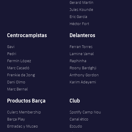
Gerard Martín
Jules Kounde
Eric García
Héctor Fort
Centrocampistas
Delanteros
Gavi
Ferran Torres
Pedri
Lamine Yamal
Fermín López
Raphinha
Marc Casadó
Roony Bardghji
Frenkie de Jong
Anthony Gordon
Dani Olmo
Karim Adeyemi
Marc Bernal
Productos Barça
Club
Culers Membership
Spotify Camp Nou
Barça Play
Canal ético
Entradas y Museo
Escudo