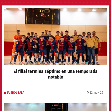
FCB Barcelona badge
El filial termina séptimo en una temporada
notable
12 may. 25
FÚTBOL SALA
label.
FCB Barcelona badge