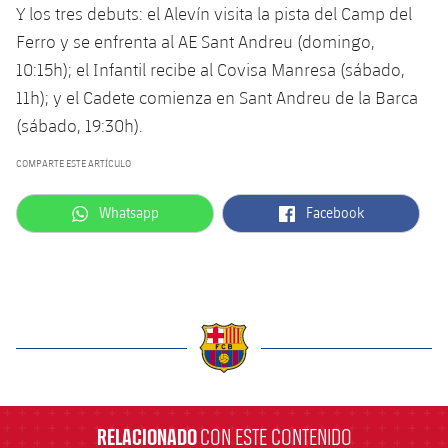
Servicios Médicos
Y los tres debuts: el Alevín visita la pista del Camp del
Acreditaciones
Ferro y se enfrenta al AE Sant Andreu (domingo,
Accesibilidad
10:15h); el Infantil recibe al Covisa Manresa (sábado,
Instalaciones
11h); y el Cadete comienza en Sant Andreu de la Barca
(sábado, 19:30h).
COMPARTE ESTE ARTÍCULO
label.aria.whatsapp
label.aria.facebook
Whatsapp
Facebook
label.aria.barcelona
RELACIONADO
CON ESTE CONTENIDO