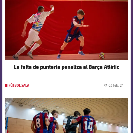
La falta de puntería penaliza al Barça Atlètic
03 feb. 24
FÚTBOL SALA
label.
FCB Barcelona badge