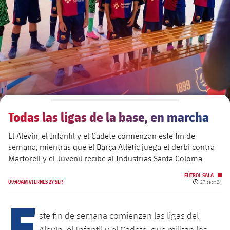
plusicon
más
Junta Directiva
plusicon
más
Estructura ejecutiva
Barça Academy
plusicon
más
Organigramas
Más que un club
chevron-right
label.aria.chevronright
Todas las ligas de la base, en marcha
Década a década
El Alevín, el Infantil y el Cadete comienzan este fin de
Órganos
Masia 360
chevron-right
label.aria.chevronright
Presidentes
semana, mientras que el Barça Atlètic juega el derbi contra
Martorell y el Juvenil recibe al Industrias Santa Coloma
Documents
La Masia
chevron-right
label.aria.chevronright
Jugadores de leyenda
FÚTBOL SALA
Fecha de pub
09:49AM VIERNES 27 SEP.
27 sept 24
Comisiones y órganos
E
Entrenadores
chevron-right
label.aria.chevronright
ste fin de semana comienzan las ligas del
Centro de documentación
Alevín, el Infantil y el Cadete, que militan los