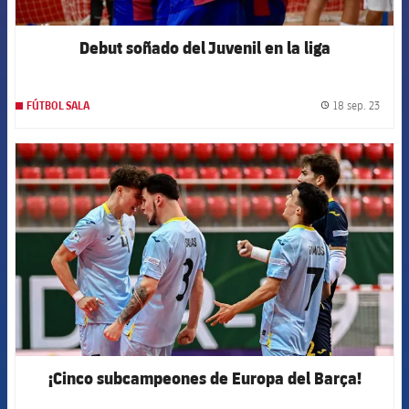
Debut soñado del Juvenil en la liga
18 sep. 23
FÚTBOL SALA
label.
FCB Barcelona badge
¡Cinco subcampeones de Europa del Barça!