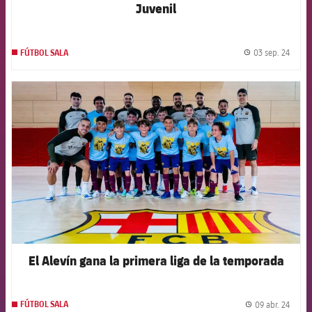
Juvenil
03 sep. 24
FÚTBOL SALA
label.
FCB Barcelona badge
El Alevín gana la primera liga de la temporada
09 abr. 24
FÚTBOL SALA
label.