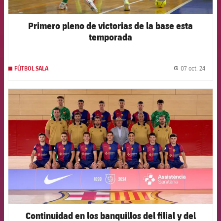
Primero pleno de victorias de la base esta
temporada
07 oct. 24
FÚTBOL SALA
label.
FCB Barcelona badge
Continuidad en los banquillos del filial y del