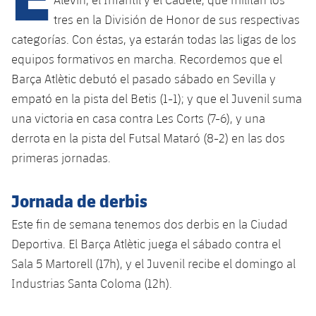
tres en la División de Honor de sus respectivas
categorías. Con éstas, ya estarán todas las ligas de los
plusicon
más
equipos formativos en marcha. Recordemos que el
Barça Atlètic debutó el pasado sábado en Sevilla y
Instalaciones
empató en la pista del Betis (1-1); y que el Juvenil suma
una victoria en casa contra Les Corts (7-6), y una
Spotify Camp Nou
derrota en la pista del Futsal Mataró (8-2) en las dos
primeras jornadas.
Palau Blaugrana
Jornada de derbis
Estadi Johan Cruyff
Este fin de semana tenemos dos derbis en la Ciudad
Barça Cafe
Deportiva. El Barça Atlètic juega el sábado contra el
plusicon
más
Sala 5 Martorell (17h), y el Juvenil recibe el domingo al
Ciutat Esportiva
Industrias Santa Coloma (12h).
Servicios
plusicon
más
La Masia