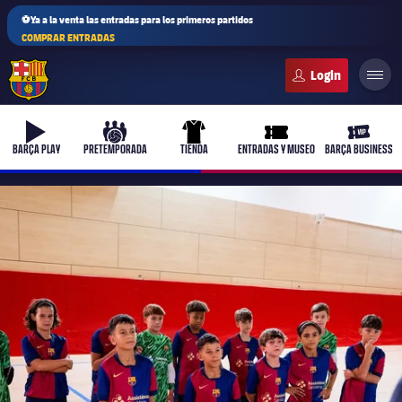
⚽Ya a la venta las entradas para los primeros partidos
COMPRAR ENTRADAS
FC Barcelona club badge
b-play
culers-ball
uniform
ticket-full
ticket-v
BARÇA PLAY
PRETEMPORADA
TIENDA
ENTRADAS Y MUSEO
BARÇA BUSINESS