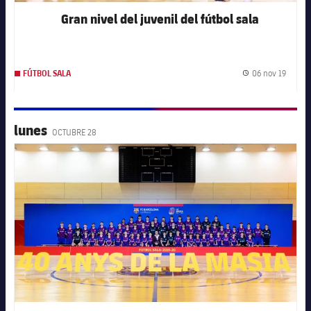
Gran nivel del juvenil del fútbol sala
06 nov 19
FÚTBOL SALA
Fecha 
lunes
OCTUBRE 28
FC Barcelona club badge