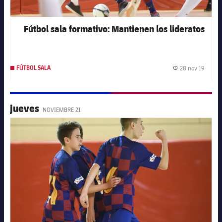
Fútbol sala formativo: Mantienen los lideratos
28 nov 19
FÚTBOL SALA
Fecha 
jueves
NOVIEMBRE 21
FC Barcelona club badge