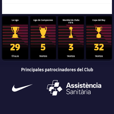
La Liga
Liga de Campeones
Mundial de Clubs
Copa del Rey
FIFA
Trofeo de La Liga
Trofeo de la Liga de Campeones
Trofeo del Mundial de Clube
Copa del 
29
5
3
32
TÍTULOS
TROFEOS
TROFEOS
TROFEOS
Principales patrocinadores del Club