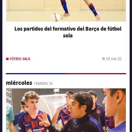
Los partidos del formativo del Barça de fútbol
sala
03 mar 20
FÚTBOL SALA
Fecha 
miércoles
FEBRERO 26
FC Barcelona club badge