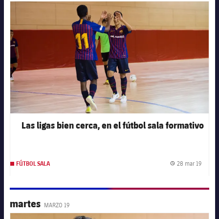
FC Barcelona club badge
Las ligas bien cerca, en el fútbol sala formativo
28 mar 19
FÚTBOL SALA
Fecha 
martes
MARZO 19
FC Barcelona club badge