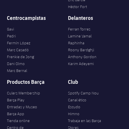
Héctor Fort
Centrocampistas
Delanteros
Gavi
Ferran Torres
Pedri
Lamine Yamal
Fermín López
Raphinha
Marc Casadó
Roony Bardghji
Frenkie de Jong
Anthony Gordon
Dani Olmo
Karim Adeyemi
Marc Bernal
Productos Barça
Club
Culers Membership
Spotify Camp Nou
Barça Play
Canal ético
Entradas y Museo
Escudo
Barça App
Himno
Tienda online
Trabaja en las Barça
Centro de
Stores