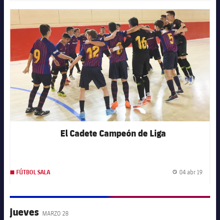
FC Barcelona club badge
El Cadete Campeón de Liga
04 abr 19
FÚTBOL SALA
Fecha 
jueves
MARZO 28