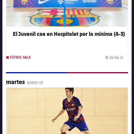
El Juvenil cae en Hospitalet por la mínima (4-3)
26 feb 21
FÚTBOL SALA
Fecha 
martes
MARZO 03
FC Barcelona club badge