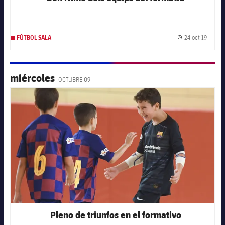
24 oct 19
FÚTBOL SALA
Fecha 
miércoles
OCTUBRE 09
FC Barcelona club badge
Pleno de triunfos en el formativo