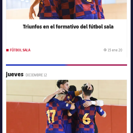
Triunfos en el formativo del fútbol sala
15 ene 20
FÚTBOL SALA
Fecha 
jueves
DICIEMBRE 12
FC Barcelona club badge