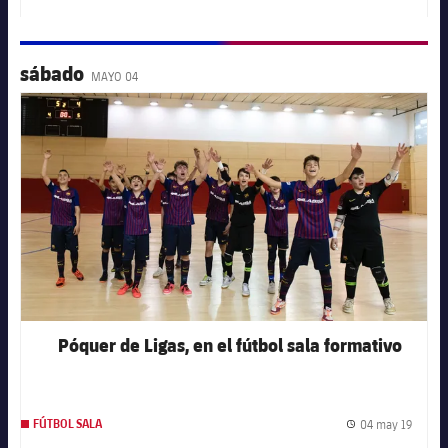
sábado
MAYO 04
FC Barcelona club badge
Póquer de Ligas, en el fútbol sala formativo
04 may 19
FÚTBOL SALA
Fecha 