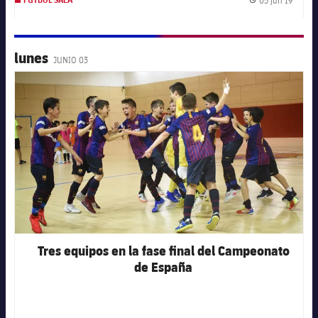
FÚTBOL SALA
Fecha 
lunes
JUNIO 03
FC Barcelona club badge
Tres equipos en la fase final del Campeonato
de España