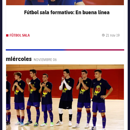
Fútbol sala formativo: En buena línea
21 nov 19
FÚTBOL SALA
Fecha 
miércoles
NOVIEMBRE 06
FC Barcelona club badge