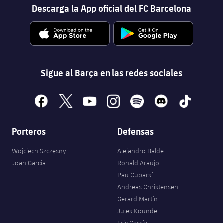
Descarga la App oficial del FC Barcelona
Sigue al Barça en las redes sociales
facebook
x
youtube
instagram
spotify
discord
tiktok
Porteros
Defensas
Wojciech Szczęsny
Alejandro Balde
Joan Garcia
Ronald Araujo
Pau Cubarsí
Andreas Christensen
Gerard Martín
Jules Kounde
Eric García