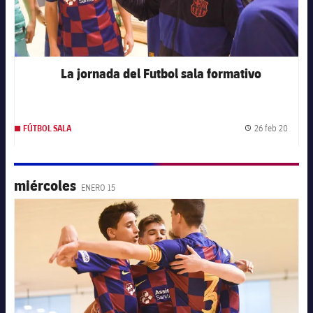
La jornada del Futbol sala formativo
26 feb 20
FÚTBOL SALA
Fecha 
miércoles
ENERO 15
FC Barcelona club badge