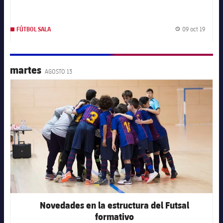
09 oct 19
FÚTBOL SALA
Fecha 
martes
AGOSTO 13
FC Barcelona club badge
Novedades en la estructura del Futsal
formativo