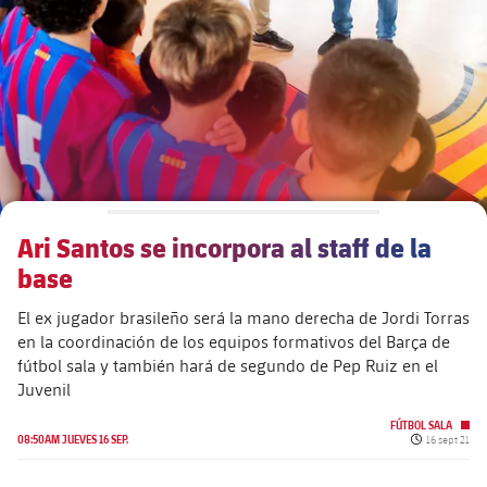
plusicon
más
Junta Directiva
plusicon
más
Estructura ejecutiva
Barça Academy
plusicon
más
Organigramas
Más que un club
chevron-right
label.aria.chevronright
Ari Santos se incorpora al staff de la
Década a década
base
Órganos
Masia 360
chevron-right
label.aria.chevronright
Presidentes
El ex jugador brasileño será la mano derecha de Jordi Torras
en la coordinación de los equipos formativos del Barça de
Documents
La Masia
chevron-right
label.aria.chevronright
Jugadores de leyenda
fútbol sala y también hará de segundo de Pep Ruiz en el
Juvenil
Comisiones y órganos
Entrenadores
chevron-right
label.aria.chevronright
FÚTBOL SALA
Fecha de pub
08:50AM JUEVES 16 SEP.
16 sept 21
Centro de documentación