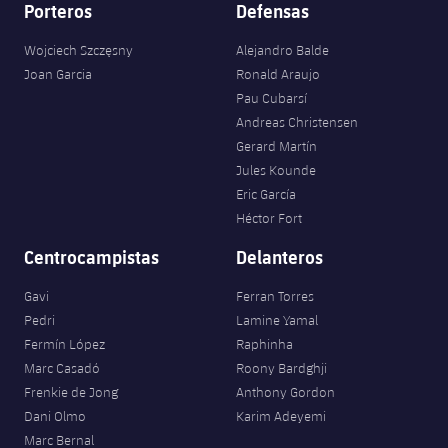
Porteros
Defensas
Wojciech Szczęsny
Alejandro Balde
Joan Garcia
Ronald Araujo
Pau Cubarsí
Andreas Christensen
Gerard Martín
Jules Kounde
Eric García
Héctor Fort
Centrocampistas
Delanteros
Gavi
Ferran Torres
Pedri
Lamine Yamal
Fermín López
Raphinha
Marc Casadó
Roony Bardghji
Frenkie de Jong
Anthony Gordon
Dani Olmo
Karim Adeyemi
Marc Bernal