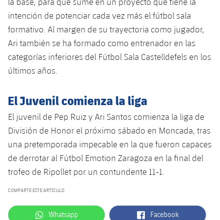
la base, para que sume en un proyecto que tiene la
Servicios Médicos
Acreditaciones
intención de potenciar cada vez más el fútbol sala
formativo. Al margen de su trayectoria como jugador,
Accesibilidad
Instalaciones
Ari también se ha formado como entrenador en las
categorías inferiores del Fútbol Sala Castelldefels en los
últimos años.
El Juvenil comienza la liga
El juvenil de Pep Ruiz y Ari Santos comienza la liga de
División de Honor el próximo sábado en Moncada, tras
una pretemporada impecable en la que fueron capaces
de derrotar al Fútbol Emotion Zaragoza en la final del
trofeo de Ripollet por un contundente 11-1.
COMPARTE ESTE ARTÍCULO
label.aria.whatsapp
label.aria.facebook
Whatsapp
Facebook