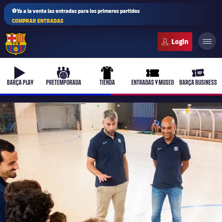
⚽Ya a la venta las entradas para los primeros partidos
COMPRAR ENTRADAS
FC Barcelona club badge
b-play
culers-ball
uniform
ticket-full
ticket-v
BARÇA PLAY
PRETEMPORADA
TIENDA
ENTRADAS Y MUSEO
BARÇA BUSINESS