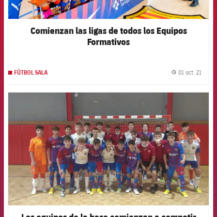
Comienzan las ligas de todos los Equipos
Formativos
01 oct. 21
FÚTBOL SALA
label.
FCB Barcelona badge