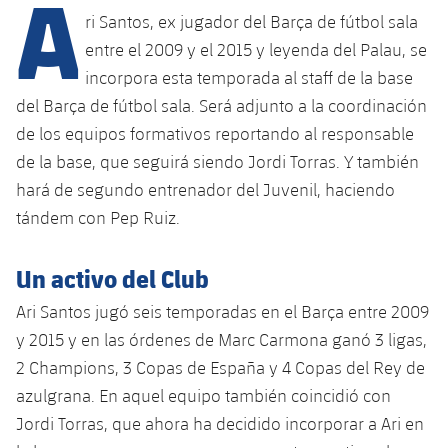
A
ri Santos, ex jugador del Barça de fútbol sala
entre el 2009 y el 2015 y leyenda del Palau, se
plusicon
más
incorpora esta temporada al staff de la base
del Barça de fútbol sala. Será adjunto a la coordinación
Instalaciones
de los equipos formativos reportando al responsable
de la base, que seguirá siendo Jordi Torras. Y también
Spotify Camp Nou
hará de segundo entrenador del Juvenil, haciendo
tándem con Pep Ruiz.
Palau Blaugrana
Un activo del Club
Estadi Johan Cruyff
Ari Santos jugó seis temporadas en el Barça entre 2009
Barça Cafe
y 2015 y en las órdenes de Marc Carmona ganó 3 ligas,
plusicon
más
2 Champions, 3 Copas de España y 4 Copas del Rey de
Ciutat Esportiva
azulgrana. En aquel equipo también coincidió con
Servicios
plusicon
más
Jordi Torras, que ahora ha decidido incorporar a Ari en
La Masia