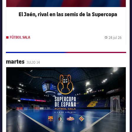
El Jaén, rival en las semis de la Supercopa
24 jul 26
FÚTBOL SALA
Fecha 
martes
JULIO 14
FC Barcelona club badge