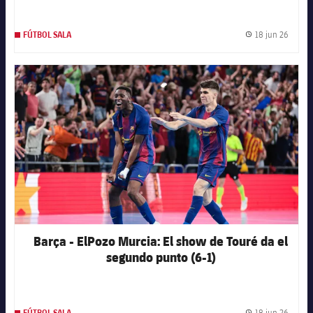
18 jun 26
FÚTBOL SALA
Fecha 
FC Barcelona club badge
Barça - ElPozo Murcia: El show de Touré da el
segundo punto (6-1)
18 jun 26
FÚTBOL SALA