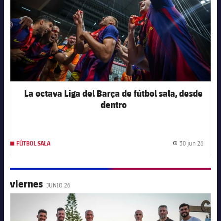
La octava Liga del Barça de fútbol sala, desde
dentro
30 jun 26
FÚTBOL SALA
Fecha 
viernes
JUNIO 26
FC Barcelona club badge