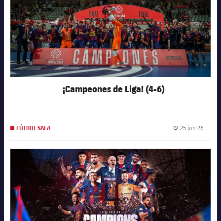
¡Campeones de Liga! (4-6)
25 jun 26
FÚTBOL SALA
Fecha 
FC Barcelona club badge