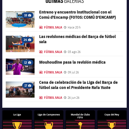
ÚLTIMAS
GALERÍAS
Entreno y encuentro institucional con el
FC Barcelona club badge
18
Comú d'Encamp (FOTOS: COMÚ D'ENCAMP)
Icono de cámara
FÚTBOL SALA
Hace 20 h
LABEL.ARIA.GALLERY
Fecha de publicación
Las revisiones médicas del Barça de fútbol
FC Barcelona club badge
26
sala
Icono de cámara
FÚTBOL SALA
03 ago 26
LABEL.ARIA.GALLERY
Fecha de publicación
FC Barcelona club badge
Mouhoudine pasa la revisión médica
12
Icono de cámara
FÚTBOL SALA
09 jul 26
LABEL.ARIA.GALLERY
Fecha de publicación
Cena de celebración de la Liga del Barça de
FC Barcelona club badge
17
fútbol sala con el Presidente Rafa Yuste
Icono de cámara
FÚTBOL SALA
26 jun 26
LABEL.ARIA.GALLERY
Fecha de publicación
La Liga
Liga de Campeones
Mundial de Clubs
Copa del Rey
FIFA