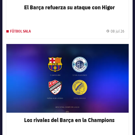
El Barça refuerza su ataque con Higor
08 jul 26
FÚTBOL SALA
Fecha 
FC Barcelona club badge
Los rivales del Barça en la Champions