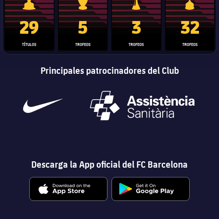
Trofeo de La Liga
Trofeo de la Liga de Campeones
Trofeo del Mundial de Clube
Copa del 
29
5
3
32
TÍTULOS
TROFEOS
TROFEOS
TROFEOS
Principales patrocinadores del Club
Descarga la App oficial del FC Barcelona