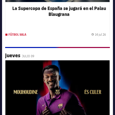
La Supercopa de España se jugará en el Palau
Blaugrana
14 jul 26
FÚTBOL SALA
Fecha 
jueves
JULIO 09
FC Barcelona club badge