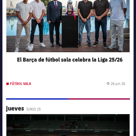
El Barça de fútbol sala celebra la Liga 25/26
26 jun 26
FÚTBOL SALA
Fecha 
jueves
JUNIO 25
FC Barcelona club badge