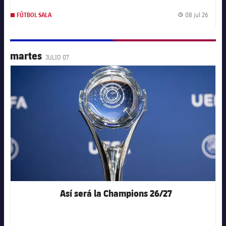
08 jul 26
FÚTBOL SALA
Fecha 
martes
JULIO 07
FC Barcelona club badge
Así será la Champions 26/27