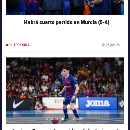
Habrá cuarto partido en Murcia (5-4)
23 jun 26
FÚTBOL SALA
Fecha 
FC Barcelona club badge
OFRECIDO POR
asistencia--white