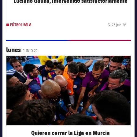
Luciano Gauna, intervenido satisfactoriamente
23 jun 26
FÚTBOL SALA
Fecha 
lunes
JUNIO 22
FC Barcelona club badge
Quieren cerrar la Liga en Murcia