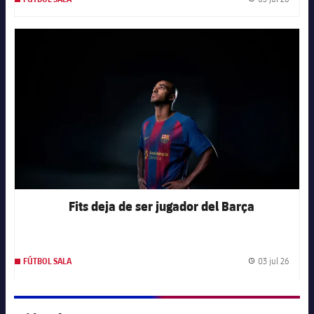
Fecha 
FC Barcelona club badge
Fits deja de ser jugador del Barça
03 jul 26
FÚTBOL SALA
Fecha 