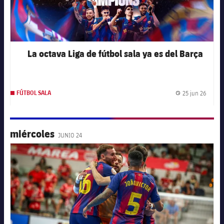
La octava Liga de fútbol sala ya es del Barça
25 jun 26
FÚTBOL SALA
Fecha 
miércoles
JUNIO 24
FC Barcelona club badge