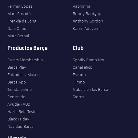
Fermín López
Raphinha
Marc Casadó
Roony Bardghji
Frenkie de Jong
Anthony Gordon
Dani Olmo
Karim Adeyemi
Marc Bernal
Productos Barça
Club
Culers Membership
Spotify Camp Nou
Barça Play
Canal ético
Entradas y Museo
Escudo
Barça App
Himno
Tienda online
Trabaja en las Barça
Centro de
Stores
Ayuda/FAQs
Hazte Beta Tester
Black Friday
Navidad Barça