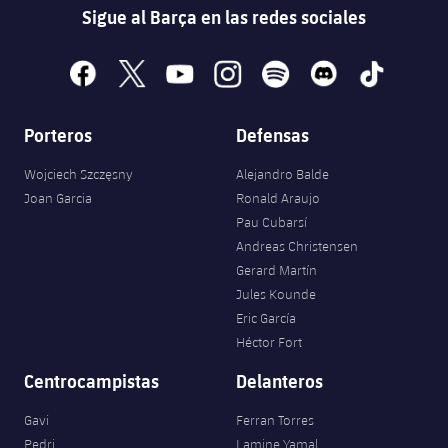
Sigue al Barça en las redes sociales
facebook
x
youtube
instagram
spotify
discord
tiktok
Porteros
Defensas
Wojciech Szczęsny
Alejandro Balde
Joan Garcia
Ronald Araujo
Pau Cubarsí
Andreas Christensen
Gerard Martín
Jules Kounde
Eric García
Héctor Fort
Centrocampistas
Delanteros
Gavi
Ferran Torres
Pedri
Lamine Yamal