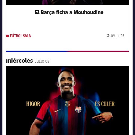
El Barça ficha a Mouhoudine
09 jul 26
FÚTBOL SALA
Fecha 
miércoles
JULIO 08
FC Barcelona club badge