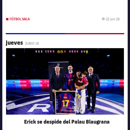
22 jun 26
FÚTBOL SALA
Fecha 
jueves
JUNIO 18
FC Barcelona club badge
Erick se despide del Palau Blaugrana