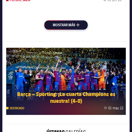
Fecha 
MOSTRAR MÁS
MÁS
FC Barcelona club badge
Barça – Sporting: ¡La cuarta Champions es
nuestra! (4-0)
01 may 22
DESTACADO
Fecha