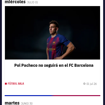
miércoles
JULIO 01
FC Barcelona club badge
Pol Pacheco no seguirá en el FC Barcelona
01 jul 26
FÚTBOL SALA
Fecha 
martes
JUNIO 30