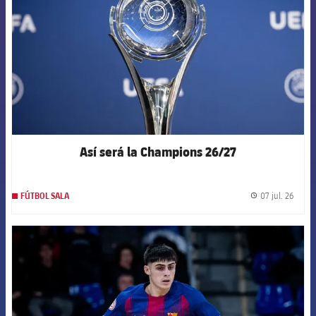
Así será la Champions 26/27
07 jul. 26
FÚTBOL SALA
label.
FCB Barcelona badge