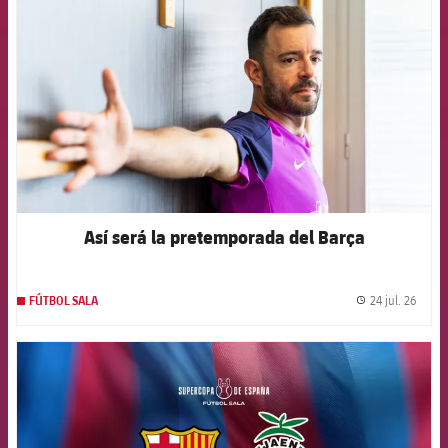
Así será la pretemporada del Barça
24 jul. 26
FÚTBOL SALA
label.
FCB Barcelona badge