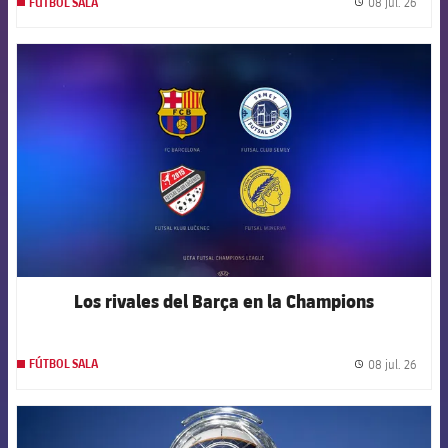
08 jul. 26
FÚTBOL SALA
label.
FCB Barcelona badge
Los rivales del Barça en la Champions
08 jul. 26
FÚTBOL SALA
label.
FCB Barcelona badge