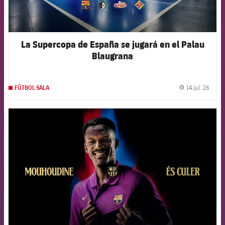
La Supercopa de España se jugará en el Palau
Blaugrana
14 jul. 26
FÚTBOL SALA
label.
FCB Barcelona badge