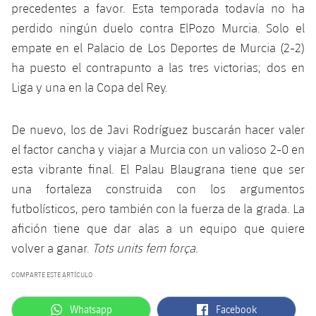
precedentes a favor. Esta temporada todavía no ha
perdido ningún duelo contra ElPozo Murcia. Solo el
empate en el Palacio de Los Deportes de Murcia (2-2)
ha puesto el contrapunto a las tres victorias; dos en
Liga y una en la Copa del Rey.
De nuevo, los de Javi Rodríguez buscarán hacer valer
el factor cancha y viajar a Murcia con un valioso 2-0 en
esta vibrante final. El Palau Blaugrana tiene que ser
una fortaleza construida con los argumentos
futbolísticos, pero también con la fuerza de la grada. La
afición tiene que dar alas a un equipo que quiere
volver a ganar.
Tots units fem força.
COMPARTE ESTE ARTÍCULO
label.aria.whatsapp
label.aria.facebook
Whatsapp
Facebook