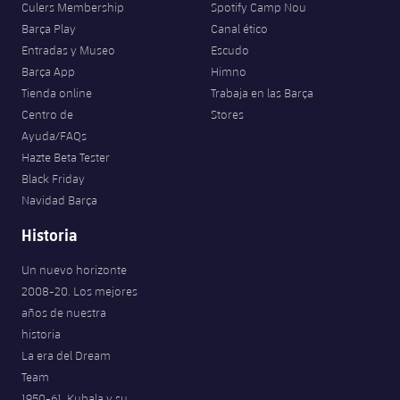
Culers Membership
Spotify Camp Nou
Barça Play
Canal ético
Entradas y Museo
Escudo
Barça App
Himno
Tienda online
Trabaja en las Barça
Centro de
Stores
Ayuda/FAQs
Hazte Beta Tester
Black Friday
Navidad Barça
Historia
Un nuevo horizonte
2008-20. Los mejores
años de nuestra
historia
La era del Dream
Team
1950-61. Kubala y su