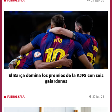
03 ago. 26
FÚTBOL SALA
label.
FCB Barcelona badge
El Barça domina los premios de la AJFS con seis
galardones
27 jul. 26
FÚTBOL SALA
label.
FCB Barcelona badge