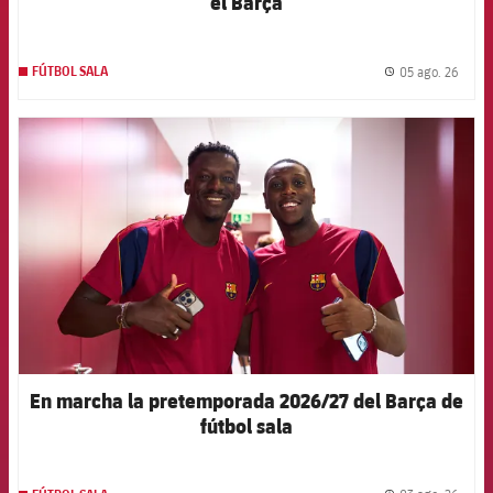
el Barça
05 ago. 26
FÚTBOL SALA
label.
FCB Barcelona badge
En marcha la pretemporada 2026/27 del Barça de
fútbol sala