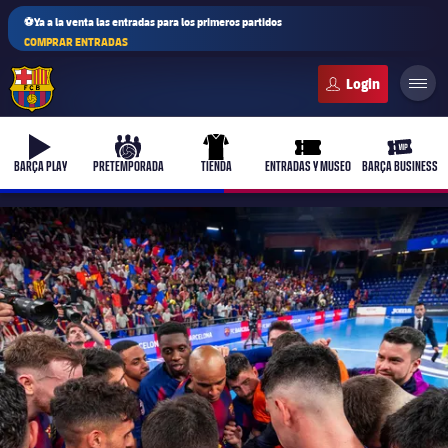
⚽Ya a la venta las entradas para los primeros partidos
COMPRAR ENTRADAS
FC Barcelona club badge
b-play
culers-ball
uniform
ticket-full
ticket-v
BARÇA PLAY
PRETEMPORADA
TIENDA
ENTRADAS Y MUSEO
BARÇA BUSINESS