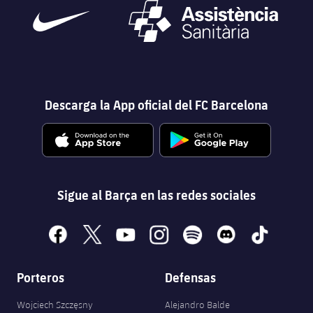
Descarga la App oficial del FC Barcelona
Sigue al Barça en las redes sociales
facebook
x
youtube
instagram
spotify
discord
tiktok
Porteros
Defensas
Wojciech Szczęsny
Alejandro Balde