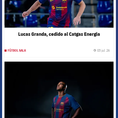
Lucas Granda, cedido al Catgas Energia
03 jul. 26
FÚTBOL SALA
label.
FCB Barcelona badge