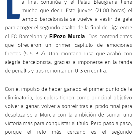
L
a final continúa y el Palau Blaugrana tiene
mucho que decir. Este jueves (21.00 horas) el
templo barcelonista se vuelve a vestir de gala
plusicon
más
para acoger el segundo asalto de la final de Liga entre
ElPozo Murcia
Instalaciones
el FC Barcelona y
. Dos contendientes
que ofrecieron un primer capítulo de emociones
Spotify Camp Nou
fuertes (5-5; 3-2). Una montaña rusa que acabó con
alegría barcelonista, gracias a imponerse en la tanda
Palau Blaugrana
de penaltis y tras remontar un 0-3 en contra.
Estadi Johan Cruyff
Con el impulso de haber ganado el primer punto de la
eliminatoria, los culers tienen como principal objetivo
Barça Cafe
volver a ganar, volver a sonreír tras el pitido final para
plusicon
más
desplazarse a Murcia con la ambición de sumar una
Ciutat Esportiva
victoria más para conquistar el título. Pero paso a paso,
Servicios
plusicon
más
porque el reto más cercano es el segundo
La Masia