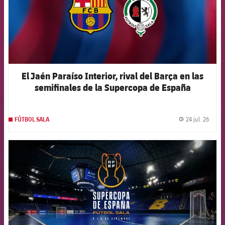
El Jaén Paraíso Interior, rival del Barça en las
semifinales de la Supercopa de España
24 jul. 26
FÚTBOL SALA
label.
FCB Barcelona badge