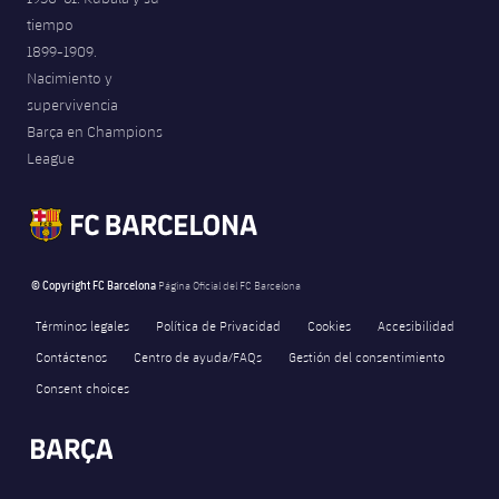
tiempo
1899-1909.
Nacimiento y
supervivencia
Barça en Champions
League
© Copyright FC Barcelona
Página Oficial del FC Barcelona
Términos legales
Política de Privacidad
Cookies
Accesibilidad
Contáctenos
Centro de ayuda/FAQs
Gestión del consentimiento
Consent choices
FORÇA BARÇA
291
label.aria.fire
Força Barça
label.aria.forcabarca