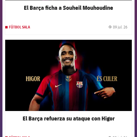
El Barça ficha a Souheil Mouhoudine
09 jul. 26
FÚTBOL SALA
label.
FCB Barcelona badge
El Barça refuerza su ataque con Higor