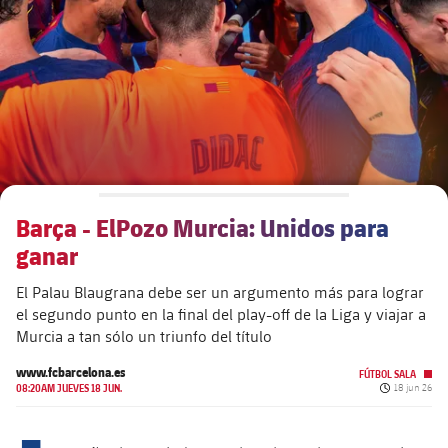
plusicon
más
Junta Directiva
plusicon
más
Estructura ejecutiva
Barça Academy
plusicon
más
Organigramas
Más que un club
chevron-right
label.aria.chevronright
Barça - ElPozo Murcia: Unidos para
Década a década
ganar
Órganos
Masia 360
chevron-right
label.aria.chevronright
Presidentes
El Palau Blaugrana debe ser un argumento más para lograr
el segundo punto en la final del play-off de la Liga y viajar a
Documents
La Masia
chevron-right
label.aria.chevronright
Jugadores de leyenda
Murcia a tan sólo un triunfo del título
www.fcbarcelona.es
Comisiones y órganos
FÚTBOL SALA
Entrenadores
chevron-right
label.aria.chevronright
Fecha de pu
08:20AM JUEVES 18 JUN.
18 jun 26
Centro de documentación