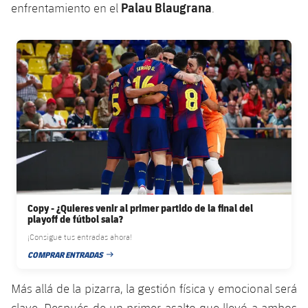
Palau Blaugrana
Servicios Médicos
enfrentamiento en el
.
Acreditaciones
Accesibilidad
FC Barcelona club badge
Instalaciones
Copy - ¿Quieres venir al primer partido de la final del
playoff de fútbol sala?
¡Consigue tus entradas ahora!
COMPRAR ENTRADAS
FECHA DE PUBLICACIÓN
Más allá de la pizarra, la gestión física y emocional será
clave. Después de un primer asalto que llevó a ambos