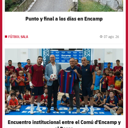
Punto y final a los días en Encamp
07 ago. 26
FÚTBOL SALA
label.
FCB Barcelona badge
Encuentro institucional entre el Comú d'Encamp y