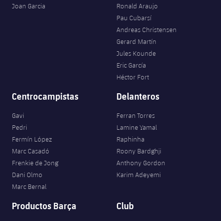
Joan Garcia
Ronald Araujo
Pau Cubarsí
Andreas Christensen
Gerard Martín
Jules Kounde
Eric García
Héctor Fort
Centrocampistas
Delanteros
Gavi
Ferran Torres
Pedri
Lamine Yamal
Fermín López
Raphinha
Marc Casadó
Roony Bardghji
Frenkie de Jong
Anthony Gordon
Dani Olmo
Karim Adeyemi
Marc Bernal
Productos Barça
Club