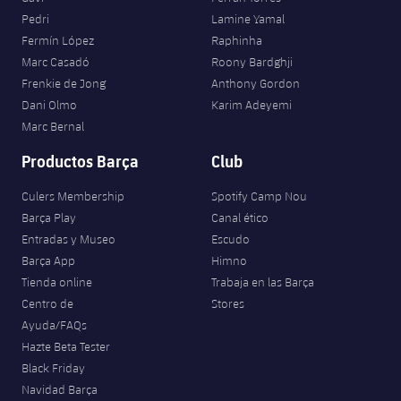
Pedri
Lamine Yamal
Fermín López
Raphinha
Marc Casadó
Roony Bardghji
Frenkie de Jong
Anthony Gordon
Dani Olmo
Karim Adeyemi
Marc Bernal
Productos Barça
Club
Culers Membership
Spotify Camp Nou
Barça Play
Canal ético
Entradas y Museo
Escudo
Barça App
Himno
Tienda online
Trabaja en las Barça
Centro de
Stores
Ayuda/FAQs
Hazte Beta Tester
Black Friday
Navidad Barça