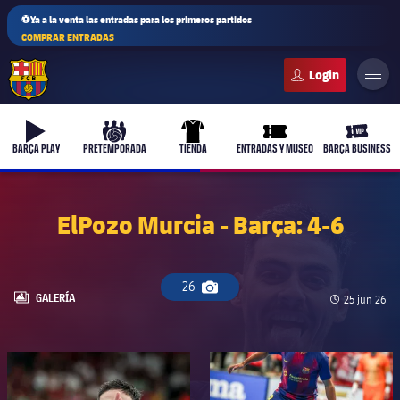
⚽Ya a la venta las entradas para los primeros partidos
COMPRAR ENTRADAS
FC Barcelona club badge
b-play
culers-ball
uniform
ticket-full
ticket-v
BARÇA PLAY
PRETEMPORADA
TIENDA
ENTRADAS Y MUSEO
BARÇA BUSINESS
ElPozo Murcia - Barça: 4-6
26
Icono de cámara
LABEL.ARIA.GALLERY
GALERÍA
Fecha de pu
25 jun 26
FC Barcelona club badge
FC Barcelona club badge