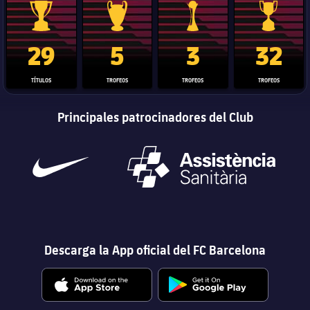
Trofeo de La Liga
Trofeo de la Liga de Campeones
Trofeo del Mundial de Clube
Copa del 
29
5
3
32
TÍTULOS
TROFEOS
TROFEOS
TROFEOS
Principales patrocinadores del Club
Descarga la App oficial del FC Barcelona