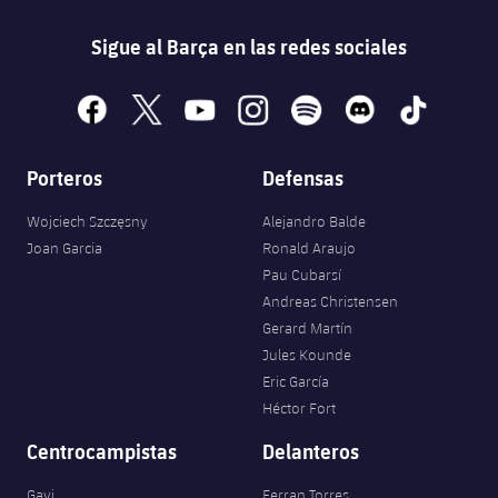
Sigue al Barça en las redes sociales
facebook
x
youtube
instagram
spotify
discord
tiktok
Porteros
Defensas
Wojciech Szczęsny
Alejandro Balde
Joan Garcia
Ronald Araujo
Pau Cubarsí
Andreas Christensen
Gerard Martín
Jules Kounde
Eric García
Héctor Fort
Centrocampistas
Delanteros
Gavi
Ferran Torres