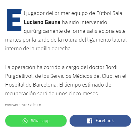
E
l jugador del primer equipo de Fútbol Sala
plusicon
más
Luciano Gauna
ha sido intervenido
quirúrgicamente de forma satisfactoria este
Instalaciones
martes por la tarde de la rotura del ligamento lateral
interno de la rodilla derecha.
Spotify Camp Nou
La operación ha corrido a cargo del doctor Jordi
Palau Blaugrana
Puigdellívol, de los Servicios Médicos del Club, en el
Hospital de Barcelona. El tiempo estimado de
Estadi Johan Cruyff
recuperación será de unos cinco meses.
Barça Cafe
COMPARTE ESTE ARTÍCULO
plusicon
más
label.aria.whatsapp
label.aria.facebook
Ciutat Esportiva
Whatsapp
Facebook
Servicios
plusicon
más
La Masia