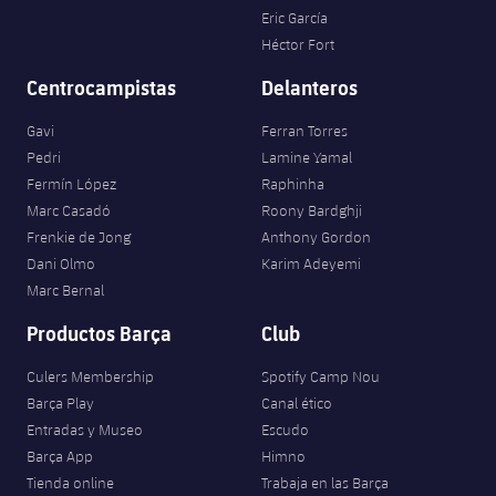
Eric García
Héctor Fort
Centrocampistas
Delanteros
Gavi
Ferran Torres
Pedri
Lamine Yamal
Fermín López
Raphinha
Marc Casadó
Roony Bardghji
Frenkie de Jong
Anthony Gordon
Dani Olmo
Karim Adeyemi
Marc Bernal
Productos Barça
Club
Culers Membership
Spotify Camp Nou
Barça Play
Canal ético
Entradas y Museo
Escudo
Barça App
Himno
Tienda online
Trabaja en las Barça