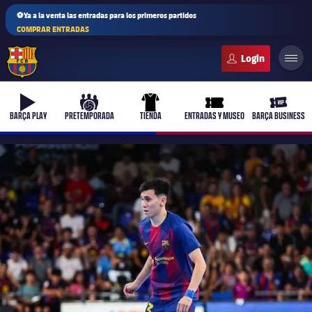
⚽Ya a la venta las entradas para los primeros partidos
COMPRAR ENTRADAS
FC Barcelona club badge
b-play
culers-ball
uniform
ticket-full
ticket-v
BARÇA PLAY
PRETEMPORADA
TIENDA
ENTRADAS Y MUSEO
BARÇA BUSINESS