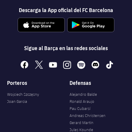
Descarga la App oficial del FC Barcelona
Sigue al Barça en las redes sociales
facebook
x
youtube
instagram
spotify
discord
tiktok
Porteros
Defensas
Wojciech Szczęsny
Alejandro Balde
Joan Garcia
Ronald Araujo
Pau Cubarsí
Andreas Christensen
Gerard Martín
Jules Kounde