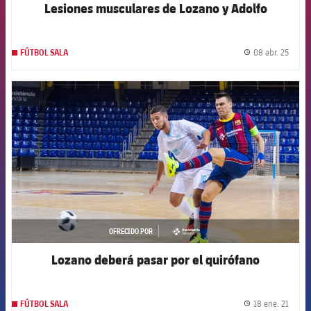
Lesiones musculares de Lozano y Adolfo
08 abr. 25
FÚTBOL SALA
label.
FCB Barcelona badge
OFRECIDO POR
asistencia
Lozano deberá pasar por el quirófano
18 ene. 21
FÚTBOL SALA
label.