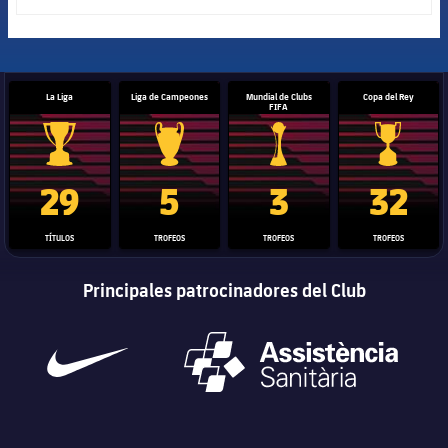
La Liga
Liga de Campeones
Mundial de Clubs
Copa del Rey
FIFA
Trofeo de La Liga
Trofeo de la Liga de Campeones
Trofeo del Mundial de Clube
Copa del 
29
5
3
32
TÍTULOS
TROFEOS
TROFEOS
TROFEOS
Principales patrocinadores del Club