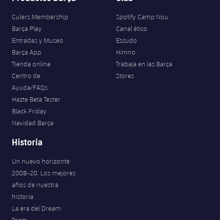
Culers Membership
Spotify Camp Nou
Barça Play
Canal ético
Entradas y Museo
Escudo
Barça App
Himno
Tienda online
Trabaja en las Barça
Centro de
Stores
Ayuda/FAQs
Hazte Beta Tester
Black Friday
Navidad Barça
Historia
Un nuevo horizonte
2008-20. Los mejores
años de nuestra
historia
La era del Dream
Team