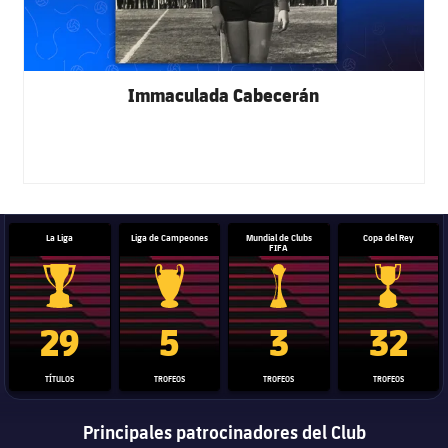
Immaculada Cabecerán
La Liga
Liga de Campeones
Mundial de Clubs
Copa del Rey
FIFA
Trofeo de La Liga
Trofeo de la Liga de Campeones
Trofeo del Mundial de Clube
Copa del 
29
5
3
32
TÍTULOS
TROFEOS
TROFEOS
TROFEOS
Principales patrocinadores del Club