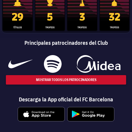
Trofeo de La Liga
Trofeo de la Liga de Campeones
Trofeo del Mundial de Clube
Copa del 
29
5
3
32
TÍTULOS
TROFEOS
TROFEOS
TROFEOS
Principales patrocinadores del Club
MOSTRAR TODOS LOS PATROCINADORES
Descarga la App oficial del FC Barcelona