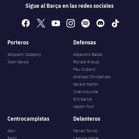
Sigue al Barça en las redes sociales
facebook
x
youtube
instagram
spotify
discord
tiktok
Porteros
Defensas
Wojciech Szczęsny
Alejandro Balde
Joan Garcia
Ronald Araujo
Pau Cubarsí
Andreas Christensen
Gerard Martín
Jules Kounde
Eric García
Héctor Fort
Centrocampistas
Delanteros
Gavi
Ferran Torres
Pedri
Lamine Yamal