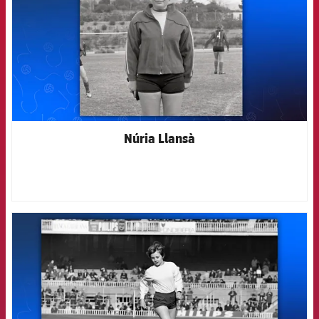
Núria Llansà
FCB Barcelona badge