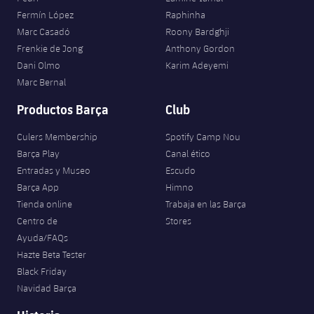
Fermín López
Raphinha
Marc Casadó
Roony Bardghji
Frenkie de Jong
Anthony Gordon
Dani Olmo
Karim Adeyemi
Marc Bernal
Productos Barça
Club
Culers Membership
Spotify Camp Nou
Barça Play
Canal ético
Entradas y Museo
Escudo
Barça App
Himno
Tienda online
Trabaja en las Barça
Centro de
Stores
Ayuda/FAQs
Hazte Beta Tester
Black Friday
Navidad Barça