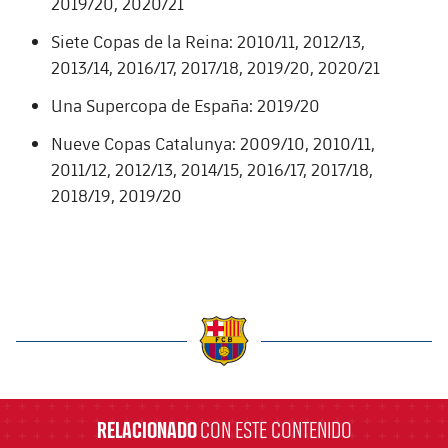
2019/20, 2020/21
Jugadores
Noticias
Apúntate a las amateurs
plusicon
más
Siete Copas de la Reina: 2010/11, 2012/13,
2013/14, 2016/17, 2017/18, 2019/20, 2020/21
Calendario
Voleibol masculino
Apúntate a las amateurs
PLUSICON
MÁS
Una Supercopa de España: 2019/20
Resultados
Voleibol femenino
Carnet de las Secciones Amateurs
League of Legends
Nueve Copas Catalunya: 2009/10, 2010/11,
2011/12, 2012/13, 2014/15, 2016/17, 2017/18,
Clasificaciones
VALORANT Rising
2018/19, 2019/20
Fotos
VALORANT Game Changers
eFootball
label.aria.barcelona
RELACIONADO
CON ESTE CONTENIDO