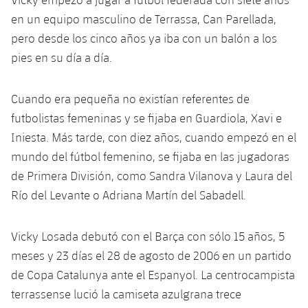
Calendario
Campus Verano
Base
en un equipo masculino de Terrassa, Can Parellada,
SUB13
SUB13 B
Entradas
pero desde los cinco años ya iba con un balón a los
Barça Atlètic
plusicon
más
PLUSICON
MÁS
pies en su día a día.
SUB12
SUB12 C
Gameday Shows
Junior
Primer Equipo
Instalaciones
plusicon
más
SUB11 A
Cuando era pequeña no existían referentes de
SUB11 C
Resultados
Cadete A
Actualidad
Barça Atlètic
futbolistas femeninas y se fijaba en Guardiola, Xavi e
Spotify Camp Nou
plusicon
más
SUB11 B
Iniesta. Más tarde, con diez años, cuando empezó en el
Clasificación
Cadete B
Calendario
Actualidad
Palau Blaugrana
Base
mundo del fútbol femenino, se fijaba en las jugadoras
plusicon
más
SUB10 A
Jugadores
de Primera División, como Sandra Vilanova y Laura del
Infantil A
Entradas
Calendario
Estadi Johan Cruyff
Actualidad
Río del Levante o Adriana Martín del Sabadell.
SUB10 B
PLUSICON
MÁS
Fotos
Infantil B
Resultados
Resultados
Juvenil
Barça Cafe
Primer equipo
SUB9 A
plusicon
más
Vicky Losada debutó con el Barça con sólo 15 años, 5
plusicon
más
Historia
Mini
Clasificaciones
meses y 23 días el 28 de agosto de 2006 en un partido
Clasificaciones
Cadete A
Ciutat Esportiva
Actualidad
SUB9 B
Barça Atlètic
plusicon
más
de Copa Catalunya ante el Espanyol. La centrocampista
Servicios
Palmarés
plusicon
más
Jugadores
Jugadores
terrassense lució la camiseta azulgrana trece
Cadete B
Calendario
SUB8 A
La Masia
Actualidad
Base