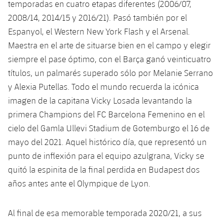
plusicon
más
temporadas en cuatro etapas diferentes (2006/07,
Servicios Médicos
Acreditaciones
Fotos
Fotos
Infantil A
2008/14, 2014/15 y 2016/21). Pasó también por el
Entradas
SUB8 B
Calendario
Campus Verano
Actualidad
Espanyol, el Western New York Flash y el Arsenal.
Accesibilidad
Historia
Instalaciones
Infantil B
Resultados
Maestra en el arte de situarse bien en el campo y elegir
Resultados
Juvenil
PLUSICON
MÁS
siempre el pase óptimo, con el Barça ganó veinticuatro
Palmarés
Clasificaciones
Jugadores
títulos, un palmarés superado sólo por Melanie Serrano
Cadete
Primer equipo
plusicon
más
y Alexia Putellas. Todo el mundo recuerda la icónica
Jugadors
Clasificaciones
Infantil
imagen de la capitana Vicky Losada levantando la
Actualidad
Barça Atlètic
plusicon
más
primera Champions del FC Barcelona Femenino en el
Fotos
Alevín
cielo del Gamla Ullevi Stadium de Gotemburgo el 16 de
Calendario
Actualidad
Base
plusicon
más
mayo del 2021. Aquel histórico día, que representó un
Palmarés
Entradas
punto de inflexión para el equipo azulgrana, Vicky se
Calendario
Campus Verano
Actualidad
Historia
quitó la espinita de la final perdida en Budapest dos
Resultados
Resultados
años antes ante el Olympique de Lyon.
Barça C
PLUSICON
MÁS
Clasificaciones
Jugadores
Junior
Información general
Al final de esa memorable temporada 2020/21, a sus
plusicon
más