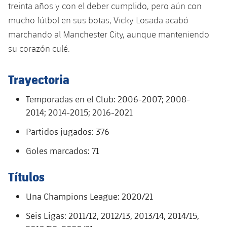
treinta años y con el deber cumplido, pero aún con
Jugadores
Clasificaciones
Juvenil
Noticias
Atletismo
mucho fútbol en sus botas, Vicky Losada acabó
plusicon
más
Fotos
marchando al Manchester City, aunque manteniendo
Infantil
Actualidad
Baloncesto en silla de ruedas
su corazón culé.
plusicon
más
Historia
Alevín
Masculino
Actualidad
Hockey sobre hielo
Trayectoria
plusicon
más
Palmarés
Femenino
Jugadores
Temporadas en el Club: 2006-2007; 2008-
Actualidad
Hockey hierba
plusicon
más
2014; 2014-2015; 2016-2021
Agenda
Calendario
Jugadores
Noticias
Partidos jugados: 376
Patinaje artístico
plusicon
más
Resultados
Goles marcados: 71
Calendario
Hockey Hierba Masculino
Escuela de Patinaje
Actualidad
Títulos
Clasificaciones
Resultados
Hockey Hierba Femenino
Plantilla
Rugby
plusicon
más
Una Champions League: 2020/21
Clasificaciones
Agenda
Actualidad
Voleibol
Seis Ligas: 2011/12, 2012/13, 2013/14, 2014/15,
plusicon
más