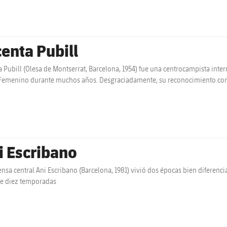
centa Pubill
a Pubill (Olesa de Montserrat, Barcelona, 1954) fue una centrocampista inte
Femenino durante muchos años. Desgraciadamente, su reconocimiento como g
ol
i Escribano
ensa central Ani Escribano (Barcelona, 1981) vivió dos épocas bien diferenc
e diez temporadas