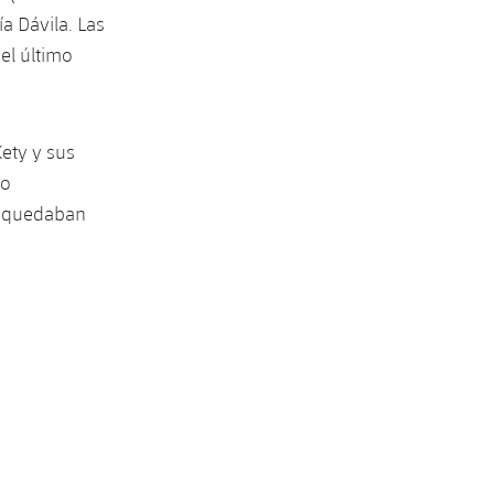
a Dávila. Las
el último
Kety y sus
po
e quedaban