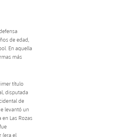
 defensa
años de edad,
bol. En aquella
formas más
mer título
al, disputada
cidental de
ue levantó un
da en Las Rozas
 fue
 (era el