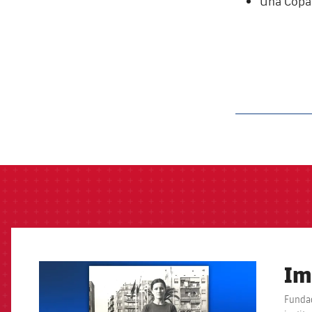
Una Copa 
label.aria.barcelon
Im
FCB Barcelona badge
Fundad