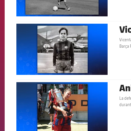
Vi
FCB Barcelona badge
Vicent
Barça 
españ
An
FCB Barcelona badge
La def
durant