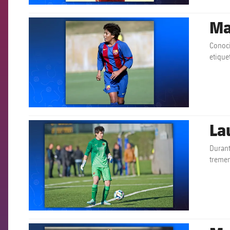
Ma
FCB Barcelona badge
Conoci
etique
compl
La
FCB Barcelona badge
Durant
tremen
FCB Barcelona badge