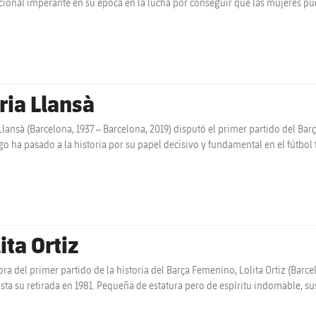
ucional imperante en su época en la lucha por conseguir que las mujeres pud
ria Llansà
Llansà (Barcelona, 1937 – Barcelona, 2019) disputó el primer partido del Ba
go ha pasado a la historia por su papel decisivo y fundamental en el fút
ita Ortiz
ra del primer partido de la historia del Barça Femenino, Lolita Ortiz (Barce
asta su retirada en 1981. Pequeña de estatura pero de espíritu indomable, su