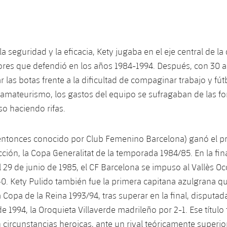
 seguridad y la eficacia, Kety jugaba en el eje central de la
ores que defendió en los años 1984-1994. Después, con 30 
 las botas frente a la dificultad de compaginar trabajo y fút
 amateurismo, los gastos del equipo se sufragaban de las 
so haciendo rifas.
entonces conocido por Club Femenino Barcelona) ganó el pri
ección, la Copa Generalitat de la temporada 1984/85. En la fin
 29 de junio de 1985, el CF Barcelona se impuso al Vallès Oc
-0. Kety Pulido también fue la primera capitana azulgrana q
 la Copa de la Reina 1993/94, tras superar en la final, disputa
de 1994, la Oroquieta Villaverde madrileño por 2-1. Ese título
circunstancias heroicas, ante un rival teóricamente superior