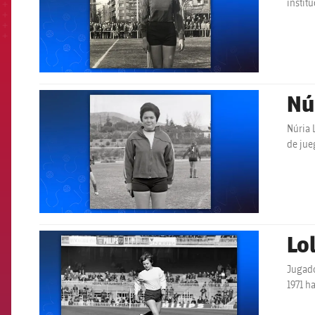
instit
Nú
FCB Barcelona badge
Núria 
de jue
Lol
FCB Barcelona badge
Jugado
1971 h