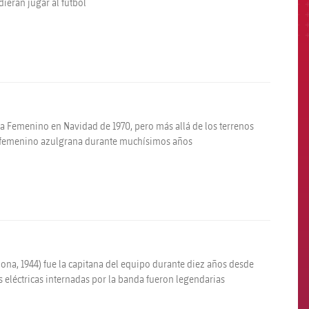
ieran jugar al fútbol
rça Femenino en Navidad de 1970, pero más allá de los terrenos
bol femenino azulgrana durante muchísimos años
lona, 1944) fue la capitana del equipo durante diez años desde
s eléctricas internadas por la banda fueron legendarias