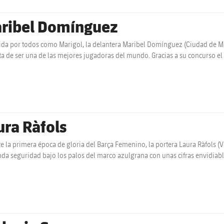
ribel Domínguez
da por todos como Marigol, la delantera Maribel Domínguez (Ciudad de Méx
ta de ser una de las mejores jugadoras del mundo. Gracias a su concurso 
icada
ura Ràfols
e la primera época de gloria del Barça Femenino, la portera Laura Ràfols (V
da seguridad bajo los palos del marco azulgrana con unas cifras envidiab