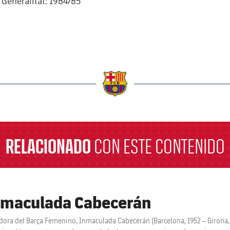
Generalitat: 1984/85
a
RELACIONADO
CON ESTE CONTENIDO
maculada Cabecerán
ora del Barça Femenino, Inmaculada Cabecerán (Barcelona, 1952 – Girona,