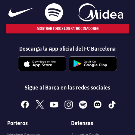
MOSTRAR TODOS LOS PATROCINADORES
Descarga la App oficial del FC Barcelona
Sigue al Barça en las redes sociales
facebook
x
youtube
instagram
spotify
discord
tiktok
Porteros
Defensas
Wojciech Szczęsny
Alejandro Balde