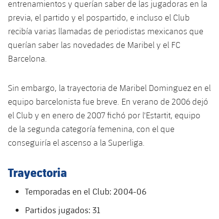
entrenamientos y querían saber de las jugadoras en la
Jugadores
Clasificaciones
Juvenil
Noticias
Atletismo
previa, el partido y el pospartido, e incluso el Club
plusicon
más
Fotos
recibía varias llamadas de periodistas mexicanos que
Infantil
Actualidad
Baloncesto en silla de ruedas
querían saber las novedades de Maribel y el FC
plusicon
más
Historia
Barcelona.
Alevín
Masculino
Actualidad
Hockey sobre hielo
plusicon
más
Palmarés
Sin embargo, la trayectoria de Maribel Dominguez en el
Femenino
Jugadores
Actualidad
Hockey hierba
equipo barcelonista fue breve. En verano de 2006 dejó
plusicon
más
el Club y en enero de 2007 fichó por l'Estartit, equipo
Agenda
Calendario
Jugadores
Noticias
Patinaje artístico
de la segunda categoría femenina, con el que
plusicon
más
conseguiría el ascenso a la Superliga.
Resultados
Calendario
Hockey Hierba Masculino
Escuela de Patinaje
Actualidad
Clasificaciones
Trayectoria
Resultados
Hockey Hierba Femenino
Plantilla
Rugby
plusicon
más
Temporadas en el Club: 2004-06
Clasificaciones
Agenda
Actualidad
Voleibol
Partidos jugados: 31
plusicon
más