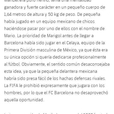
Calendario
Campus Verano
Base
ganadora y fuerte carácter en un pequeño cuerpo de
SUB13
SUB13 B
Entradas
1,64 metros de altura y 50 kg de peso. De pequeña
Barça Atlètic
plusicon
más
PLUSICON
MÁS
había jugado en un equipo mexicano de chicos
SUB12
SUB12 C
Gameday Shows
Junior
haciéndose pasar por uno de ellos con el nombre de
Primer Equipo
Instalaciones
plusicon
más
Mario. La prioridad de Marigol antes de llegar a
SUB11 A
SUB11 C
Resultados
Cadete A
Barcelona había sido jugar en el Celaya, equipo de la
Actualidad
Barça Atlètic
Spotify Camp Nou
plusicon
más
SUB11 B
Primera División masculina de México, ya que ésta era
Clasificación
Cadete B
Calendario
su única opción si quería dedicarse profesionalmente
Actualidad
Palau Blaugrana
Base
plusicon
más
SUB10 A
al fútbol. Obviamente, el sentido común desaconsejaba
Jugadores
Infantil A
Entradas
Calendario
esta idea, ya que la pequeña delantera mexicana
Estadi Johan Cruyff
Actualidad
SUB10 B
PLUSICON
MÁS
Fotos
habría sido presa fácil de los hachas defensas rivales.
Infantil B
Resultados
Resultados
Juvenil
Barça Cafe
Primer equipo
La FIFA le prohibió expresamente que jugara con los
SUB9 A
plusicon
más
plusicon
más
Historia
Mini
hombres, por lo que el FC Barcelona no desaprovechó
Clasificaciones
Clasificaciones
Cadete A
Ciutat Esportiva
Actualidad
SUB9 B
Barça Atlètic
aquella oportunidad.
plusicon
más
Servicios
Palmarés
plusicon
más
Jugadores
Jugadores
Cadete B
Calendario
SUB8 A
La Masia
Actualidad
Base