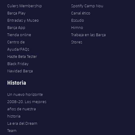
Culers Membership
Spotify Camp Nou
Barça Play
Canal ético
Entradas y Museo
Escudo
Barça App
Himno
Tienda online
Trabaja en las Barça
Centro de
Stores
Ayuda/FAQs
Hazte Beta Tester
Black Friday
Navidad Barça
Historia
Un nuevo horizonte
2008-20. Los mejores
años de nuestra
historia
La era del Dream
Team