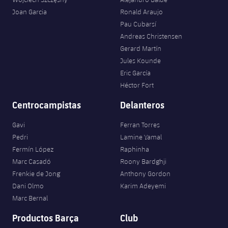
Joan Garcia
Ronald Araujo
Pau Cubarsí
Andreas Christensen
Gerard Martín
Jules Kounde
Eric García
Héctor Fort
Centrocampistas
Delanteros
Gavi
Ferran Torres
Pedri
Lamine Yamal
Fermín López
Raphinha
Marc Casadó
Roony Bardghji
Frenkie de Jong
Anthony Gordon
Dani Olmo
Karim Adeyemi
Marc Bernal
Productos Barça
Club