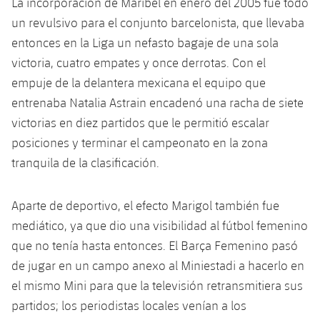
La incorporación de Maribel en enero del 2005 fue todo
plusicon
más
Servicios Médicos
Acreditaciones
Fotos
Fotos
un revulsivo para el conjunto barcelonista, que llevaba
Infantil A
Entradas
SUB8 B
Calendario
Campus Verano
Actualidad
entonces en la Liga un nefasto bagaje de una sola
Accesibilidad
Historia
Instalaciones
Infantil B
victoria, cuatro empates y once derrotas. Con el
Resultados
Resultados
Juvenil
empuje de la delantera mexicana el equipo que
PLUSICON
MÁS
Palmarés
Clasificaciones
entrenaba Natalia Astrain encadenó una racha de siete
Jugadores
Cadete
Primer equipo
plusicon
más
victorias en diez partidos que le permitió escalar
Jugadors
Clasificaciones
posiciones y terminar el campeonato en la zona
Infantil
Actualidad
Barça Atlètic
plusicon
más
tranquila de la clasificación.
Fotos
Alevín
Calendario
Actualidad
Base
plusicon
más
Aparte de deportivo, el efecto Marigol también fue
Palmarés
Entradas
mediático, ya que dio una visibilidad al fútbol femenino
Calendario
Campus Verano
Actualidad
Historia
que no tenía hasta entonces. El Barça Femenino pasó
Resultados
Resultados
de jugar en un campo anexo al Miniestadi a hacerlo en
Barça C
PLUSICON
MÁS
el mismo Mini para que la televisión retransmitiera sus
Clasificaciones
Jugadores
Junior
Información general
partidos; los periodistas locales venían a los
plusicon
más