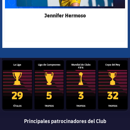
Jennifer Hermoso
La Liga
Liga de Campeones
Mundial de Clubs
Copa del Rey
FIFA
Trofeo de La Liga
Trofeo de la Liga de Campeones
Trofeo del Mundial de Clube
Copa del 
29
5
3
32
TÍTULOS
TROFEOS
TROFEOS
TROFEOS
Principales patrocinadores del Club