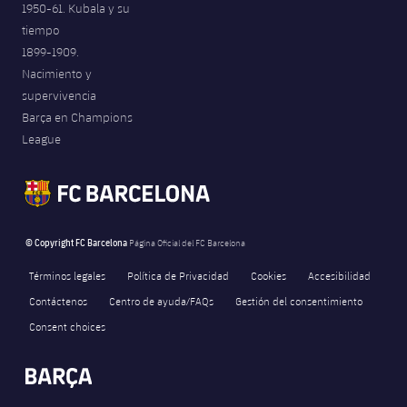
1950-61. Kubala y su
tiempo
1899-1909.
Nacimiento y
supervivencia
Barça en Champions
League
© Copyright FC Barcelona
Página Oficial del FC Barcelona
Términos legales
Política de Privacidad
Cookies
Accesibilidad
Contáctenos
Centro de ayuda/FAQs
Gestión del consentimiento
Consent choices
FORÇA BARÇA
1,193
label.aria.fire
Força Barça
label.aria.forcabarca