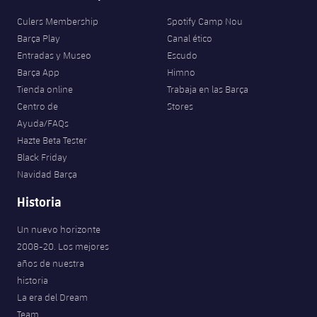
Culers Membership
Spotify Camp Nou
Barça Play
Canal ético
Entradas y Museo
Escudo
Barça App
Himno
Tienda online
Trabaja en las Barça
Centro de
Stores
Ayuda/FAQs
Hazte Beta Tester
Black Friday
Navidad Barça
Historia
Un nuevo horizonte
2008-20. Los mejores
años de nuestra
historia
La era del Dream
Team