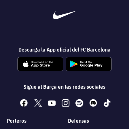
plusicon
más
Instalaciones
Descarga la App oficial del FC Barcelona
Spotify Camp Nou
Palau Blaugrana
Estadi Johan Cruyff
Sigue al Barça en las redes sociales
Barça Cafe
plusicon
más
facebook
x
youtube
instagram
spotify
discord
tiktok
Ciutat Esportiva
Servicios
plusicon
más
Porteros
Defensas
La Masia