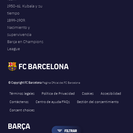
1950-61. Kubala y su
tiempo
1899-1909.
Nacimiento y
supervivencia
Barça en Champions
League
© Copyright FC Barcelona
Página Oficial del FC Barcelona
Términos legales
Política de Privacidad
Cookies
Accesibilidad
Contáctenos
Centro de ayuda/FAQs
Gestión del consentimiento
Consent choices
LABEL.ARIA.FILTER
FILTRAR