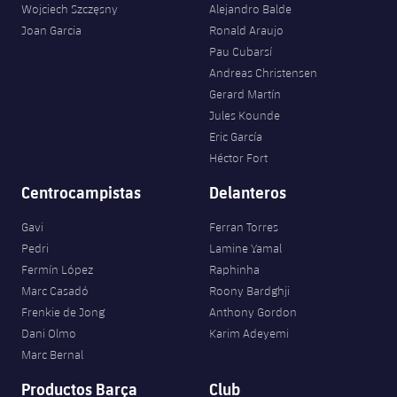
Servicios Médicos
Wojciech Szczęsny
Alejandro Balde
Acreditaciones
Joan Garcia
Ronald Araujo
Pau Cubarsí
Accesibilidad
Instalaciones
Andreas Christensen
Gerard Martín
Jules Kounde
Eric García
Héctor Fort
Centrocampistas
Delanteros
Gavi
Ferran Torres
Pedri
Lamine Yamal
Fermín López
Raphinha
Marc Casadó
Roony Bardghji
Frenkie de Jong
Anthony Gordon
Dani Olmo
Karim Adeyemi
Marc Bernal
Productos Barça
Club