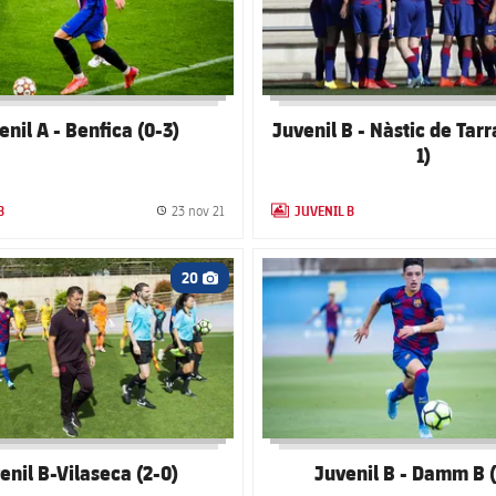
enil A - Benfica (0-3)
Juvenil B - Nàstic de Tar
1)
B
JUVENIL B
23 nov 21
GALLERY
Fecha de publicación
LABEL.ARIA.GALLERY
 club badge
FC Barcelona club badge
20
Icono de cámara
enil B-Vilaseca (2-0)
Juvenil B - Damm B (