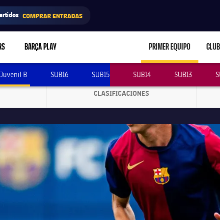
artidos
COMPRAR ENTRADAS
RS
BARÇA PLAY
PRIMER EQUIPO
CLUB
LABEL.ARIA.CARE
Juvenil B
SUB16
SUB15
SUB14
SUB13
S
CLASIFICACIONES
.ARIA.CHEVRONRIGHT
LABEL.ARIA.CHEVRONRIGHT