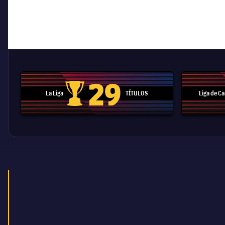
29
La Liga
TÍTULOS
Liga de 
Trofeo de La Liga