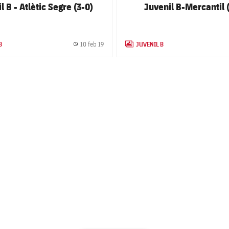
l B - Atlètic Segre (3-0)
Juvenil B-Mercantil 
B
JUVENIL B
10 feb 19
GALLERY
Fecha de publicación
LABEL.ARIA.GALLERY