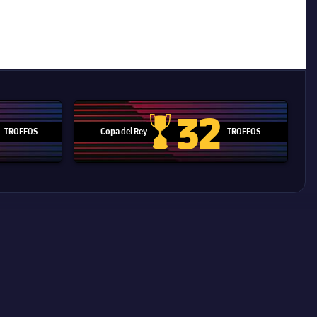
32
TROFEOS
Copa del Rey
TROFEOS
 Mundial de Clubes
Copa del Rey