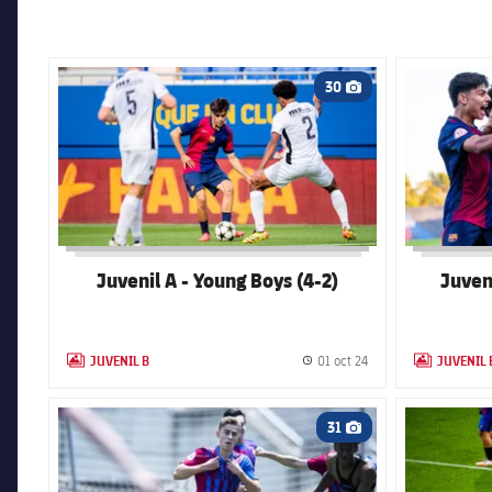
FC Barcelona club badge
FC Barcelona
30
Icono de cámara
Juvenil A - Young Boys (4-2)
Juveni
JUVENIL B
JUVENIL 
01 oct 24
LABEL.ARIA.GALLERY
Fecha de publicación
LABEL.ARIA.
FC Barcelona club badge
FC Barcelona
31
Icono de cámara