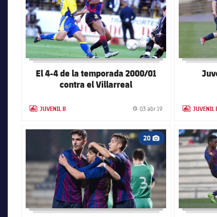
El 4-4 de la temporada 2000/01
Juve
contra el Villarreal
JUVENIL B
JUVENIL 
03 abr 19
LABEL.ARIA.GALLERY
Fecha de publicación
LABEL.ARIA.
FC Barcelona club badge
FC Barcelona
20
Icono de cámara