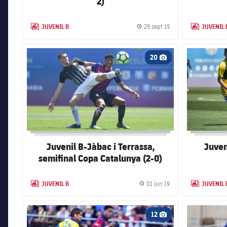
2)
JUVENIL B
JUVENIL 
29 sept 19
LABEL.ARIA.GALLERY
Fecha de publicación
LABEL.ARIA.
FC Barcelona club badge
FC Barcelona
20
Icono de cámara
Juvenil B-Jàbac i Terrassa,
Juven
semifinal Copa Catalunya (2-0)
JUVENIL B
JUVENIL 
01 jun 19
LABEL.ARIA.GALLERY
Fecha de publicación
LABEL.ARIA.
FC Barcelona club badge
FC Barcelona
12
Icono de cámara