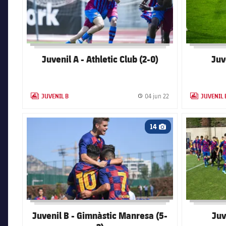
Juvenil A - Athletic Club (2-0)
Juv
JUVENIL B
JUVENIL 
04 jun 22
LABEL.ARIA.GALLERY
Fecha de publicación
LABEL.ARIA.
FC Barcelona club badge
FC Barcelona
14
Icono de cámara
Juvenil B - Gimnàstic Manresa (5-
Juv