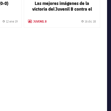
(0-0)
Las mejores imágenes de la
victoria del Juvenil B contra el
Mataró (4-1)
JUVENIL B
12 ene 19
16 dic 18
Fecha de publicación
LABEL.ARIA.GALLERY
Fecha de pu