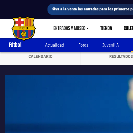
⚽Ya a la venta las entradas para los primeros p
ENTRADAS Y MUSEO
TIENDA
CULE
LABEL.SHARE.CARETDOWN
FC Barcelona club badge
Fútbol
Actualidad
Fotos
Juvenil A
CALENDARIO
RESULTADOS
LABEL.ARIA.CHEVRONRIGHT
LABEL