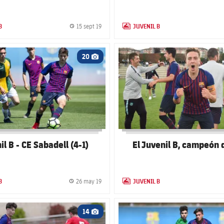
B
JUVENIL B
15 sept 19
GALLERY
Fecha de publicación
LABEL.ARIA.GALLERY
 club badge
FC Barcelona club badge
20
Icono de cámara
il B - CE Sabadell (4-1)
El Juvenil B, campeón 
B
JUVENIL B
26 may 19
GALLERY
Fecha de publicación
LABEL.ARIA.GALLERY
 club badge
FC Barcelona club badge
14
Icono de cámara