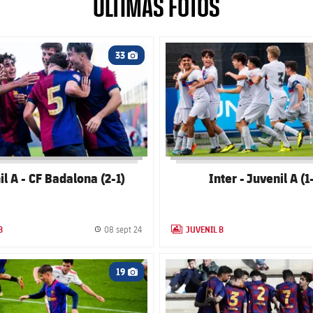
ÚLTIMAS FOTOS
 club badge
FC Barcelona club badge
33
Icono de cámara
l A - CF Badalona (2-1)
Inter - Juvenil A (1
B
JUVENIL B
08 sept 24
GALLERY
Fecha de publicación
LABEL.ARIA.GALLERY
 club badge
FC Barcelona club badge
19
Icono de cámara