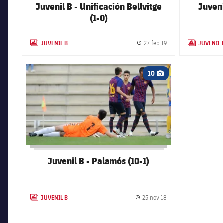
Juvenil B - Unificación Bellvitge
Juveni
(1-0)
JUVENIL B
JUVENIL 
27 feb 19
LABEL.ARIA.GALLERY
Fecha de publicación
LABEL.ARIA.
FC Barcelona club badge
10
Icono de cámara
Juvenil B - Palamós (10-1)
JUVENIL B
25 nov 18
LABEL.ARIA.GALLERY
Fecha de publicación