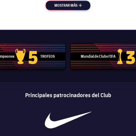
MOSTRAR MÁS
MÁS
5
3
Campeones
TROFEOS
Mundial de Clubs FIFA
Trofeo de la Liga de Campeones
Trofeo del
Principales patrocinadores del Club