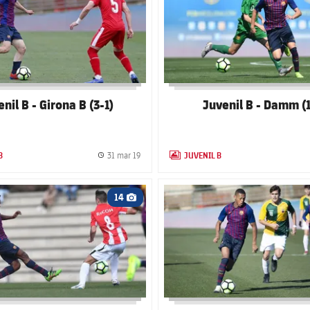
nil B - Girona B (3-1)
Juvenil B - Damm (1
B
JUVENIL B
31 mar 19
GALLERY
Fecha de publicación
LABEL.ARIA.GALLERY
 club badge
FC Barcelona club badge
14
Icono de cámara