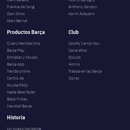
plusicon
más
Servicios Médicos
Acreditaciones
Fotos
Fotos
Frenkie de Jong
Anthony Gordon
Infantil A
Entradas
SUB8 B
Calendario
Dani Olmo
Karim Adeyemi
Campus Verano
Actualidad
Accesibilidad
Historia
Instalaciones
Marc Bernal
Infantil B
Resultados
Resultados
Juvenil
Productos Barça
Club
PLUSICON
MÁS
Palmarés
Clasificaciones
Jugadores
Cadete
Culers Membership
Spotify Camp Nou
Primer equipo
plusicon
más
Barça Play
Canal ético
Jugadors
Clasificaciones
Entradas y Museo
Escudo
Infantil
Actualidad
Barça Atlètic
plusicon
más
Barça App
Himno
Fotos
Tienda online
Trabaja en las Barça
Alevín
Calendario
Actualidad
Base
Centro de
Stores
plusicon
más
Palmarés
Ayuda/FAQs
Entradas
Calendario
Hazte Beta Tester
Campus Verano
Actualidad
Historia
Black Friday
Resultados
Resultados
Navidad Barça
Barça C
PLUSICON
MÁS
Historia
Clasificaciones
Jugadores
Junior
Información general
plusicon
más
Un nuevo horizonte