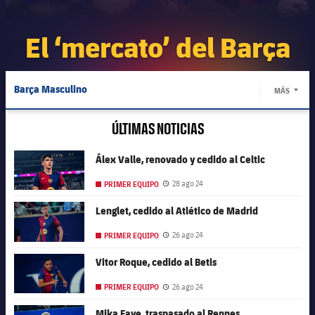
Calendario
Actualidad
Barça Legends
plusicon
más
plusicon
más
El ‘mercato’ del Barça
Entradas
Calendario
Contacto
Formativo masculino
plusicon
más
Junta Directiva
plusicon
más
Resultados
Entradas
Barça Masculino
Jugadores
MÁS
Actualidad
Formativo femenino
plusicon
más
LABEL.
Estructura ejecutiva
Barça Academy
Clasificaciones
plusicon
más
Resultados
Barça femenino
Partidos
ÚLTIMAS NOTICIAS
Fotos
F. Barça Genuine
Actualidad
Organigramas
Más que un club
chevron-right
label.aria.chevronright
Jugadoras
Barça Atlètic
Década a década
FC Barcelona club badge
Clasificaciones
Álex Valle, renovado y cedido al Celtic
Noticias
Juvenil A
Campus Verano
Fotos
Órganos
28 ago 24
PRIMER EQUIPO
Baloncesto
Fecha de publicación
Masia 360
Palmarés
chevron-right
label.aria.chevronright
Jugadores
Presidentes
Sobre Nosotros
Juvenil B
Femenino B
FC Barcelona club badge
Lenglet, cedido al Atlético de Madrid
PLUSICON
MÁS
Balonmano
Fotos
Documents
La Masia
Fotos
chevron-right
label.aria.chevronright
Jugadores de leyenda
SUB16
26 ago 24
PRIMER EQUIPO
Fecha de publicación
Femenino C
Primer Equipo
Hockey patines
plusicon
más
Jugadoras históricas
FC Barcelona club badge
Vitor Roque, cedido al Betis
Historia
Comisiones y órganos
Entrenadores
chevron-right
label.aria.chevronright
SUB15
Juvenil
Fútbol sala
Actualidad
Base
26 ago 24
PRIMER EQUIPO
plusicon
más
Fecha de publicación
SUB14
Centro de documentación
SUB14 B
FC Barcelona club badge
Mika Faye, traspasado al Rennes