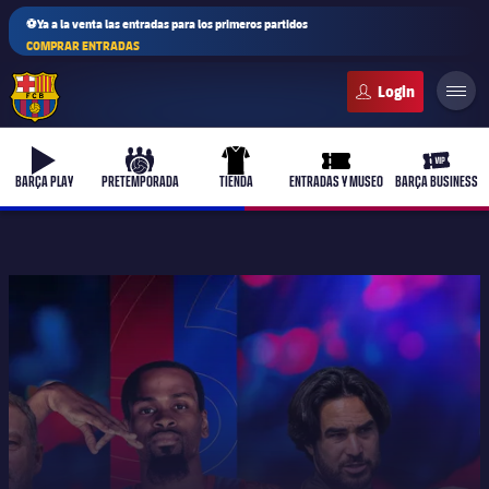
⚽Ya a la venta las entradas para los primeros partidos
COMPRAR ENTRADAS
FC Barcelona club badge
b-play
culers-ball
uniform
ticket-full
ticket-v
BARÇA PLAY
PRETEMPORADA
TIENDA
ENTRADAS Y MUSEO
BARÇA BUSINESS
PLUSICON
MÁS
Primer equipo
Femenino
plusicon
más
Actualidad
Barça Atlètic
plusicon
más