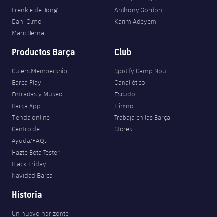
Frenkie de Jong
Anthony Gordon
Dani Olmo
Karim Adeyemi
Marc Bernal
Productos Barça
Club
Culers Membership
Spotify Camp Nou
Barça Play
Canal ético
Entradas y Museo
Escudo
Barça App
Himno
Tienda online
Trabaja en las Barça
Centro de
Stores
Ayuda/FAQs
Hazte Beta Tester
Black Friday
Navidad Barça
Historia
Un nuevo horizonte