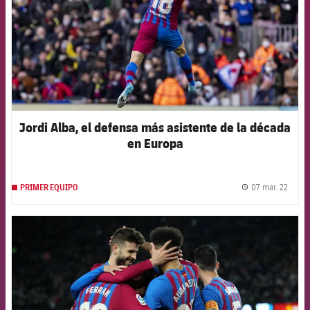
Jordi Alba, el defensa más asistente de la década
en Europa
07 mar. 22
PRIMER EQUIPO
label.
FCB Barcelona badge