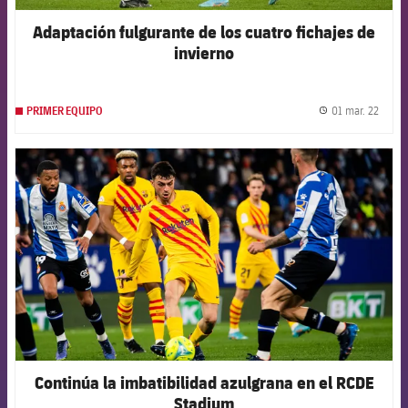
Adaptación fulgurante de los cuatro fichajes de
invierno
01 mar. 22
PRIMER EQUIPO
label.
FCB Barcelona badge
Continúa la imbatibilidad azulgrana en el RCDE
Stadium