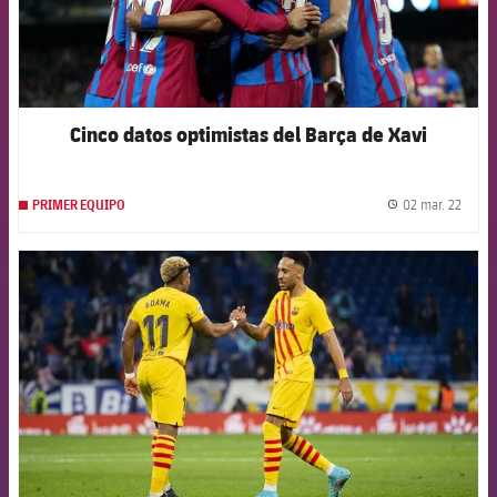
Cinco datos optimistas del Barça de Xavi
02 mar. 22
PRIMER EQUIPO
label.
FCB Barcelona badge