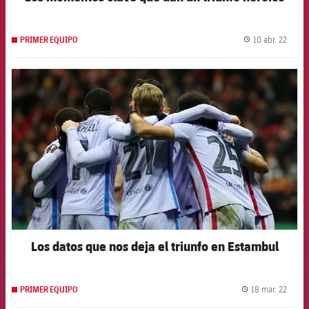
10 abr. 22
PRIMER EQUIPO
label.
FCB Barcelona badge
Los datos que nos deja el triunfo en Estambul
18 mar. 22
PRIMER EQUIPO
label.