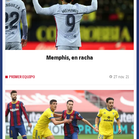
Memphis, en racha
27 nov. 21
PRIMER EQUIPO
label.
FCB Barcelona badge