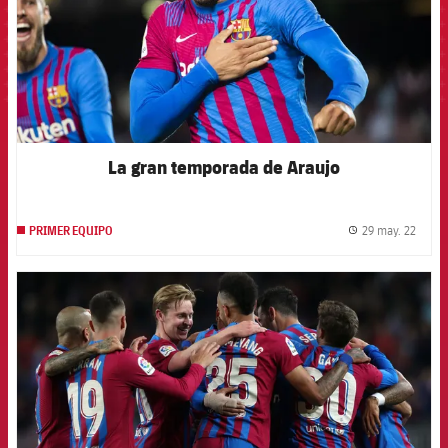
La gran temporada de Araujo
29 may. 22
PRIMER EQUIPO
label.
FCB Barcelona badge