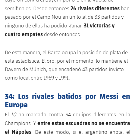
Jugadores
26 rivales diferentes
Noticias
semifinales. Desde entonces
han
Apúntate a las amateurs
plusicon
más
pasado por el Camp Nou en un total de 33 partidos y
Calendario
Voleibol masculino
Apúntate a las amateurs
31 victorias y
ninguno de ellos ha podido ganar.
PLUSICON
MÁS
cuatro empates
desde entonces.
Resultados
Voleibol femenino
Carnet de las Secciones Amateurs
League of Legends
Clasificaciones
De esta manera, el Barça ocupa la posición de plata de
VALORANT Rising
esta estadística. El oro, por el momento, lo mantiene el
Fotos
Bayern de Múnich, que encadenó 43 partidos invicto
VALORANT Game Changers
como local entre 1969 y 1991.
eFootball
34: Los rivales batidos por Messi en
Europa
El
10
ha marcado contra 34 equipos diferentes en la
entre estas escuadras
no se encuentra
Champions. Y
el Nápoles
. De este modo, si el argentino anota, el