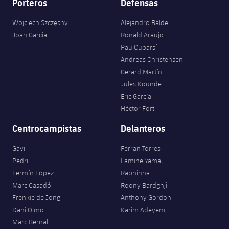
Porteros
Defensas
Wojciech Szczęsny
Alejandro Balde
Joan Garcia
Ronald Araujo
Pau Cubarsí
Andreas Christensen
Gerard Martín
Jules Kounde
Eric García
Héctor Fort
Centrocampistas
Delanteros
Gavi
Ferran Torres
Pedri
Lamine Yamal
Fermín López
Raphinha
Marc Casadó
Roony Bardghji
Frenkie de Jong
Anthony Gordon
Dani Olmo
Karim Adeyemi
Marc Bernal