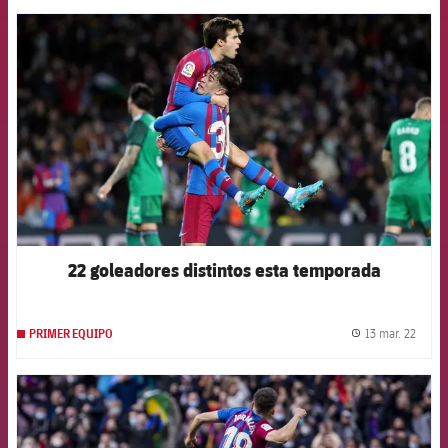
FCB Barcelona badge
22 goleadores distintos esta temporada
13 mar. 22
PRIMER EQUIPO
label.
FCB Barcelona badge