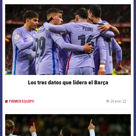
FCB Barcelona badge
Los tres datos que lidera el Barça
29 ene. 22
PRIMER EQUIPO
label.
FCB Barcelona badge