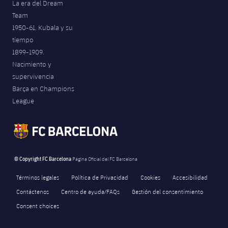
La era del Dream
Team
1950-61. Kubala y su
tiempo
1899-1909.
Nacimiento y
supervivencia
Barça en Champions
League
© Copyright FC Barcelona
Página Oficial del FC Barcelona
Términos legales
Política de Privacidad
Cookies
Accesibilidad
Contáctenos
Centro de ayuda/FAQs
Gestión del consentimiento
Consent choices