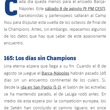
C
Calendario
ada día queda menos para el ansiado Barça-
Campus Verano
Base
sábado 8 de agosto (9 PM CEST)
Nápoles. Este
,
SUB13
SUB13 B
Entradas
Barça Atlètic
barcelonistas y partenopeos saltarán al Camp
plusicon
más
PLUSICON
MÁS
SUB12
Nou para disputar esta vuelta de los octavos de final de
SUB12 C
Gameday Shows
Junior
Primer Equipo
Instalaciones
la Champions. Antes, sin embargo, repasamos algunos
plusicon
más
SUB11 A
SUB11 C
de los datos que hay que saber de este apasionante
Resultados
Cadete A
Actualidad
Barça Atlètic
Spotify Camp Nou
encuentro.
plusicon
más
SUB11 B
Clasificación
Cadete B
Calendario
Actualidad
Palau Blaugrana
Base
165: Los días sin Champions
plusicon
más
SUB10 A
Jugadores
Infantil A
Entradas
Una eterna espera que llega a su fin. Cuando el 8 de
Calendario
Estadi Johan Cruyff
Actualidad
SUB10 B
Barça-Nápoles
PLUSICON
MÁS
agosto se juegue el
habrán pasado 165
Fotos
Infantil B
Resultados
Resultados
días sin un encuentro continental de los culers. Si,
Juvenil
Barça Cafe
Primer equipo
SUB9 A
plusicon
más
plusicon
más
ida en San Paolo (1-1)
Historia
desde la
, el balón de las estrellas
Mini
Clasificaciones
Clasificaciones
Cadete A
se ha mantenido parado, el de LaLiga rodó antes. En
Ciutat Esportiva
Actualidad
SUB9 B
Barça Atlètic
plusicon
más
Servicios
Palmarés
medio de esta espera por la competición europea, los
plusicon
más
Jugadores
Jugadores
Cadete B
Calendario
de Setién han concluido el camino liguero; en once
SUB8 A
La Masia
Actualidad
Base