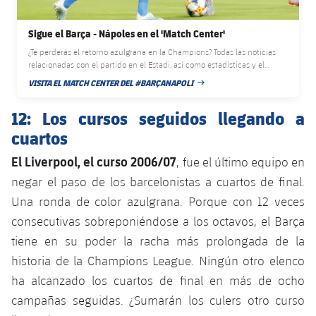
Sigue el Barça - Nápoles en el 'Match Center'
¿Te perderás el retorno azulgrana en la Champions? Todas las noticias
relacionadas con el partido en el Estadi, así como estadísticas y el
minuto a minuto del encuentro!
VISITA EL MATCH CENTER DEL #BARÇANAPOLI
FECHA DE PUBLICACIÓN
12: Los cursos seguidos llegando a
cuartos
El Liverpool, el curso 2006/07
, fue el último equipo en
negar el paso de los barcelonistas a cuartos de final.
Una ronda de color azulgrana. Porque con 12 veces
consecutivas sobreponiéndose a los octavos, el Barça
tiene en su poder la racha más prolongada de la
historia de la Champions League. Ningún otro elenco
ha alcanzado los cuartos de final en más de ocho
campañas seguidas. ¿Sumarán los culers otro curso