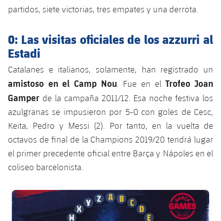
plusicon
más
Servicios Médicos
Acreditaciones
partidos, siete victorias, tres empates y una derrota.
Fotos
Fotos
Infantil A
Entradas
SUB8 B
Calendario
Campus Verano
Actualidad
Accesibilidad
Historia
Instalaciones
0: Las visitas oficiales de los azzurri al
Infantil B
Resultados
Resultados
Estadi
Juvenil
PLUSICON
MÁS
Palmarés
Clasificaciones
Catalanes e italianos, solamente, han registrado un
Jugadores
Cadete
Primer equipo
plusicon
más
amistoso en el Camp Nou
Trofeo Joan
. Fue en el
Jugadors
Clasificaciones
Gamper
de la campaña 2011/12. Esa noche festiva los
Infantil
Actualidad
Barça Atlètic
plusicon
más
azulgranas se impusieron por 5-0 con goles de Cesc,
Fotos
Alevín
Keita, Pedro y Messi (2). Por tanto, en la vuelta de
Calendario
Actualidad
Base
plusicon
más
octavos de final de la Champions 2019/20 tendrá lugar
Palmarés
Entradas
el primer precedente oficial entre Barça y Nápoles en el
Calendario
Campus Verano
Actualidad
coliseo barcelonista.
Historia
Resultados
Resultados
Barça C
PLUSICON
MÁS
FC Barcelona club badge
Clasificaciones
Jugadores
Junior
Información general
plusicon
más