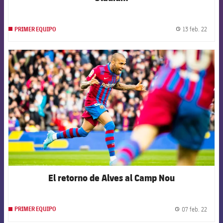
13 feb. 22
PRIMER EQUIPO
label.
FCB Barcelona badge
El retorno de Alves al Camp Nou
07 feb. 22
PRIMER EQUIPO
label.