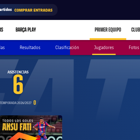
artidos
COMPRAR ENTRADAS
AT
RS
BARÇA PLAY
PRIMER EQUIPO
CLUB
LABEL.ARIA.CARE
das
Resultados
Clasificación
Jugadores
Fotos
ASISTENCIAS
6
0
TEMPORADA 2026/2027
b badge
FC Barcelona club badge
Iniciar vídeo