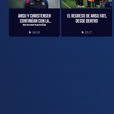
ANSU Y CHRISTENSEN
EL REGRESO DE ANSU FATI,
CONTINÚAN CON LA
DESDE DENTRO
RECUPERACIÓN
04:09
03:17
Iniciar vídeo
Iniciar vídeo