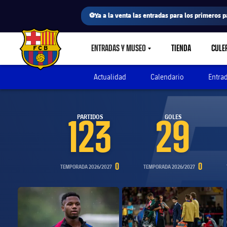
⚽Ya a la venta las entradas para los primeros p
F
ENTRADAS Y MUSEO
TIENDA
CULE
LABEL.SHARE.CARETDOWN
FC Barcelona club badge
Actualidad
Calendario
Entra
PARTIDOS
GOLES
123
29
0
0
TEMPORADA 2026/2027
TEMPORADA 2026/2027
FC Barcelona club badge
FC Barcelona clu
Iniciar vídeo
Iniciar vídeo