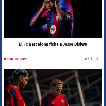
El FC Barcelona ficha a Jesse Bisiwu
31 jul. 26
PRIMER EQUIPO
label.
FCB Barcelona badge