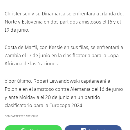
Jugadores
Noticias
Apúntate a las amateurs
plusicon
más
Christensen y su Dinamarca se enfrentará a Irlanda del
Calendario
Norte y Eslovenia en dos partidos amistosos el 16 y el
Voleibol masculino
Apúntate a las amateurs
PLUSICON
MÁS
19 de junio.
Resultados
Voleibol femenino
Carnet de las Secciones Amateurs
League of Legends
Costa de Marfil, con Kessie en sus filas, se enfrentará a
Clasificaciones
VALORANT Rising
Zambia el 17 de junio en la clasificatoria para la Copa
Africana de las Naciones.
Fotos
VALORANT Game Changers
Y por último, Robert Lewandowski capitaneará a
eFootball
Polonia en el amistoso contra Alemania del 16 de junio
y ante Moldavia el 20 de junio en un partido
clasificatorio para la Eurocopa 2024.
COMPARTE ESTE ARTÍCULO