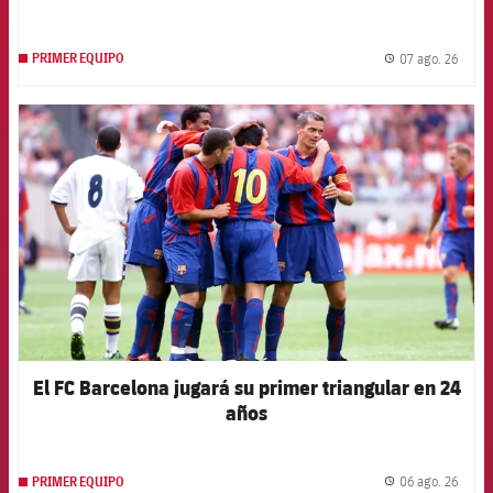
07 ago. 26
PRIMER EQUIPO
label.
FCB Barcelona badge
El FC Barcelona jugará su primer triangular en 24
años
06 ago. 26
PRIMER EQUIPO
label.