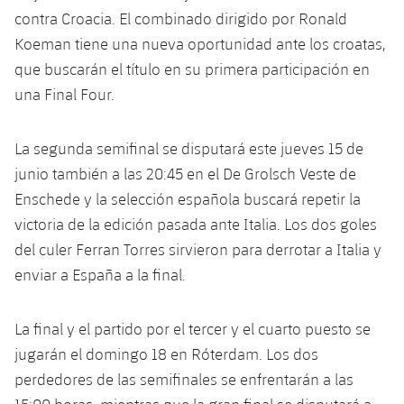
plusicon
más
Servicios Médicos
Acreditaciones
Fotos
contra Croacia. El combinado dirigido por Ronald
Fotos
Infantil A
Entradas
SUB8 B
Calendario
Koeman tiene una nueva oportunidad ante los croatas,
Campus Verano
Actualidad
Accesibilidad
Historia
Instalaciones
que buscarán el título en su primera participación en
Infantil B
Resultados
Resultados
Juvenil
una Final Four.
PLUSICON
MÁS
Palmarés
Clasificaciones
Jugadores
Cadete
Primer equipo
La segunda semifinal se disputará este jueves 15 de
plusicon
más
Jugadors
junio también a las 20:45 en el De Grolsch Veste de
Clasificaciones
Infantil
Actualidad
Barça Atlètic
Enschede y la selección española buscará repetir la
plusicon
más
Fotos
victoria de la edición pasada ante Italia. Los dos goles
Alevín
Calendario
Actualidad
Base
del culer Ferran Torres sirvieron para derrotar a Italia y
plusicon
más
Palmarés
enviar a España a la final.
Entradas
Calendario
Campus Verano
Actualidad
Historia
Resultados
La final y el partido por el tercer y el cuarto puesto se
Resultados
Barça C
PLUSICON
MÁS
jugarán el domingo 18 en Róterdam. Los dos
Clasificaciones
Jugadores
perdedores de las semifinales se enfrentarán a las
Junior
Información general
plusicon
más