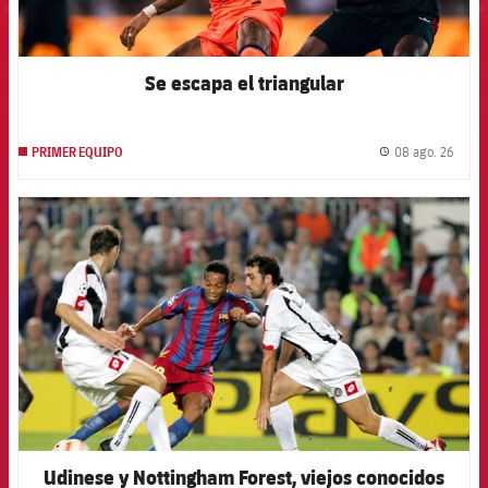
Se escapa el triangular
08 ago. 26
PRIMER EQUIPO
label.
FCB Barcelona badge
Udinese y Nottingham Forest, viejos conocidos