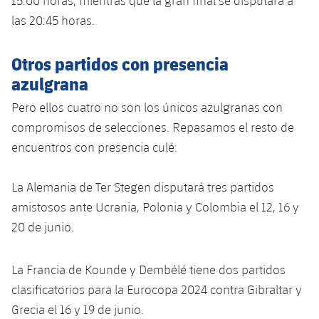
15:00 horas, mientras que la gran final se disputará a
Jugadores
Clasificaciones
Juvenil
las 20:45 horas.
Noticias
Atletismo
plusicon
más
Fotos
Infantil
Otros partidos con presencia
Actualidad
Baloncesto en silla de ruedas
plusicon
más
azulgrana
Historia
Alevín
Masculino
Actualidad
Hockey sobre hielo
Pero ellos cuatro no son los únicos azulgranas con
plusicon
más
Palmarés
compromisos de selecciones. Repasamos el resto de
Femenino
Jugadores
Actualidad
Hockey hierba
encuentros con presencia culé:
plusicon
más
Agenda
Calendario
Jugadores
Noticias
Patinaje artístico
La Alemania de Ter Stegen disputará tres partidos
plusicon
más
amistosos ante Ucrania, Polonia y Colombia el 12, 16 y
Resultados
Calendario
Hockey Hierba Masculino
Escuela de Patinaje
Actualidad
20 de junio.
Clasificaciones
Resultados
Hockey Hierba Femenino
Plantilla
Rugby
plusicon
más
La Francia de Kounde y Dembélé tiene dos partidos
Clasificaciones
clasificatorios para la Eurocopa 2024 contra Gibraltar y
Agenda
Actualidad
Voleibol
plusicon
más
Grecia el 16 y 19 de junio.