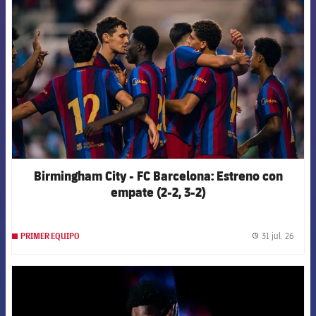
FCB Barcelona badge
Birmingham City - FC Barcelona: Estreno con
empate (2-2, 3-2)
31 jul. 26
PRIMER EQUIPO
label.
FCB Barcelona badge