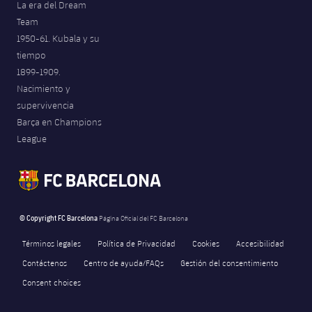
La era del Dream
Team
1950-61. Kubala y su
tiempo
1899-1909.
Nacimiento y
supervivencia
Barça en Champions
League
© Copyright FC Barcelona
Página Oficial del FC Barcelona
Términos legales
Política de Privacidad
Cookies
Accesibilidad
Contáctenos
Centro de ayuda/FAQs
Gestión del consentimiento
Consent choices