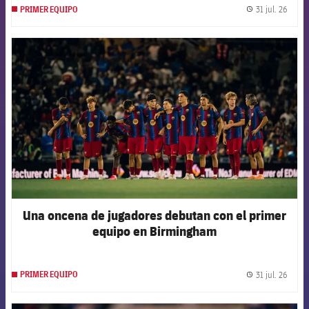
31 jul. 26
PRIMER EQUIPO
label.
FCB Barcelona badge
Una oncena de jugadores debutan con el primer
equipo en Birmingham
31 jul. 26
PRIMER EQUIPO
label.