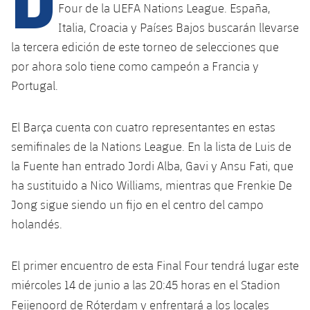
Calendario
Campus Verano
Base
Four de la UEFA Nations League. España,
Italia, Croacia y Países Bajos buscarán llevarse
SUB13
SUB13 B
Entradas
Barça Atlètic
plusicon
más
la tercera edición de este torneo de selecciones que
PLUSICON
MÁS
SUB12
por ahora solo tiene como campeón a Francia y
SUB12 C
Gameday Shows
Junior
Primer Equipo
Instalaciones
plusicon
más
Portugal.
SUB11 A
SUB11 C
Resultados
Cadete A
Actualidad
Barça Atlètic
Spotify Camp Nou
plusicon
más
El Barça cuenta con cuatro representantes en estas
SUB11 B
Clasificación
Cadete B
semifinales de la Nations League. En la lista de Luis de
Calendario
Actualidad
Palau Blaugrana
Base
plusicon
más
la Fuente han entrado Jordi Alba, Gavi y Ansu Fati, que
SUB10 A
Jugadores
Infantil A
ha sustituido a Nico Williams, mientras que Frenkie De
Entradas
Calendario
Estadi Johan Cruyff
Actualidad
SUB10 B
Jong sigue siendo un fijo en el centro del campo
PLUSICON
MÁS
Fotos
Infantil B
Resultados
holandés.
Resultados
Juvenil
Barça Cafe
Primer equipo
SUB9 A
plusicon
más
plusicon
más
Historia
Mini
Clasificaciones
Clasificaciones
Cadete A
El primer encuentro de esta Final Four tendrá lugar este
Ciutat Esportiva
Actualidad
SUB9 B
Barça Atlètic
plusicon
más
Servicios
Palmarés
miércoles 14 de junio a las 20:45 horas en el Stadion
plusicon
más
Jugadores
Jugadores
Cadete B
Calendario
SUB8 A
Feijenoord de Róterdam
y enfrentará a los locales
La Masia
Actualidad
Base