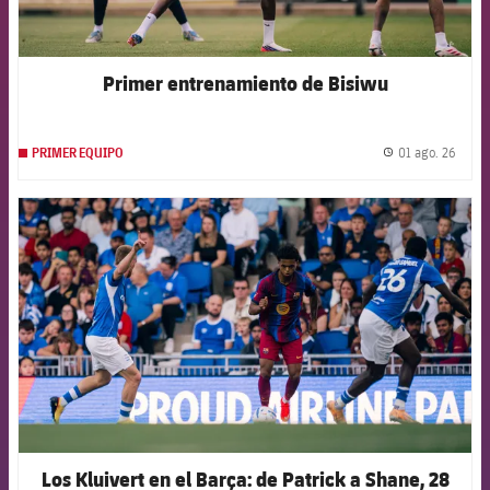
Primer entrenamiento de Bisiwu
01 ago. 26
PRIMER EQUIPO
label.
FCB Barcelona badge
Los Kluivert en el Barça: de Patrick a Shane, 28