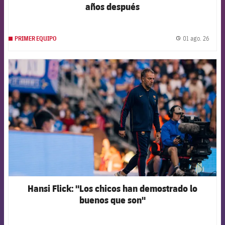
años después
01 ago. 26
PRIMER EQUIPO
label.
FCB Barcelona badge
Hansi Flick: "Los chicos han demostrado lo
buenos que son"