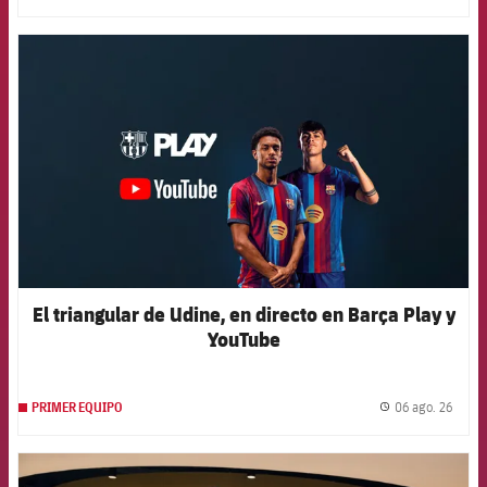
FCB Barcelona badge
El triangular de Udine, en directo en Barça Play y
YouTube
06 ago. 26
PRIMER EQUIPO
label.
FCB Barcelona badge