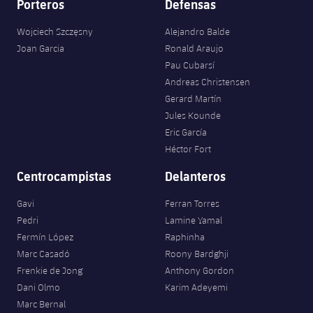
Porteros
Defensas
Wojciech Szczęsny
Alejandro Balde
Joan Garcia
Ronald Araujo
Pau Cubarsí
Andreas Christensen
Gerard Martín
Jules Kounde
Eric García
Héctor Fort
Centrocampistas
Delanteros
Gavi
Ferran Torres
Pedri
Lamine Yamal
Fermín López
Raphinha
Marc Casadó
Roony Bardghji
Frenkie de Jong
Anthony Gordon
Dani Olmo
Karim Adeyemi
Marc Bernal