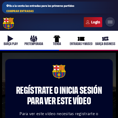
⚽Ya a la venta las entradas para los primeros partidos
COMPRAR ENTRADAS
FC Barcelona club badge
b-play
culers-ball
uniform
ticket-full
ticket-v
BARÇA PLAY
PRETEMPORADA
TIENDA
ENTRADAS Y MUSEO
BARÇA BUSINESS
PLUSICON
MÁS
FCB Barcelona badge
Primer equipo
REGÍSTRATE O INICIA SESIÓN
Femenino
plusicon
más
PARA VER ESTE VÍDEO
Actualidad
Barça Atlètic
plusicon
más
Para ver este vídeo necesitas registrarte o