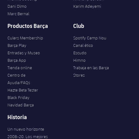
Jugadores
Clasificaciones
Dani Olmo
Karim Adeyemi
Juvenil
Noticias
Atletismo
plusicon
más
Marc Bernal
Fotos
Infantil
Productos Barça
Club
Actualidad
Baloncesto en silla de ruedas
plusicon
más
Historia
Alevín
Culers Membership
Spotify Camp Nou
Masculino
Actualidad
Hockey sobre hielo
Barça Play
Canal ético
plusicon
más
Palmarés
Entradas y Museo
Escudo
Femenino
Jugadores
Barça App
Himno
Actualidad
Hockey hierba
plusicon
más
Tienda online
Trabaja en las Barça
Agenda
Calendario
Centro de
Stores
Jugadores
Noticias
Patinaje artístico
plusicon
más
Ayuda/FAQs
Hazte Beta Tester
Resultados
Calendario
Hockey Hierba Masculino
Escuela de Patinaje
Actualidad
Black Friday
Navidad Barça
Clasificaciones
Resultados
Hockey Hierba Femenino
Plantilla
Rugby
plusicon
más
Historia
Clasificaciones
Agenda
Actualidad
Un nuevo horizonte
Voleibol
plusicon
más
2008-20. Los mejores