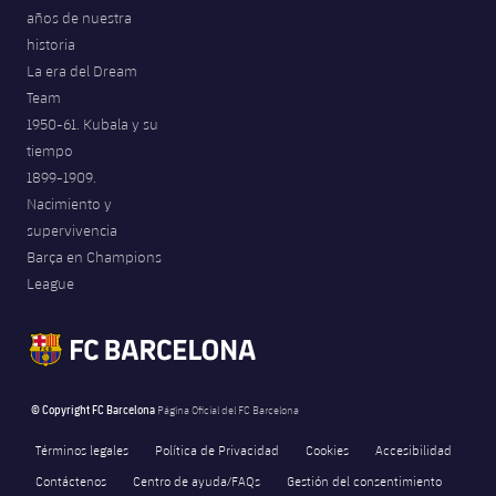
años de nuestra
Jugadores
Noticias
Apúntate a las amateurs
plusicon
más
historia
La era del Dream
Calendario
Voleibol masculino
Apúntate a las amateurs
Team
PLUSICON
MÁS
1950-61. Kubala y su
Resultados
Voleibol femenino
Carnet de las Secciones Amateurs
League of Legends
tiempo
1899-1909.
Clasificaciones
VALORANT Rising
Nacimiento y
supervivencia
Fotos
VALORANT Game Changers
Barça en Champions
League
eFootball
© Copyright FC Barcelona
Página Oficial del FC Barcelona
Términos legales
Política de Privacidad
Cookies
Accesibilidad
Contáctenos
Centro de ayuda/FAQs
Gestión del consentimiento