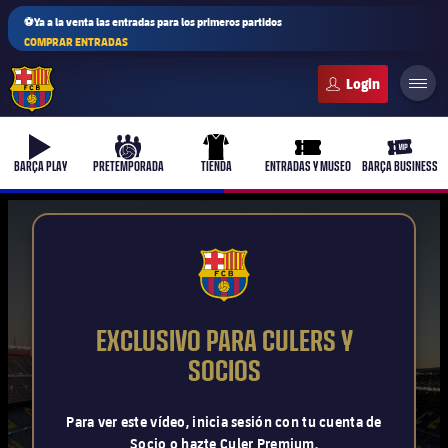
⚽Ya a la venta las entradas para los primeros partidos
COMPRAR ENTRADAS
FC Barcelona club badge
b-play
culers-ball
uniform
ticket-full
ticket-v
BARÇA PLAY
PRETEMPORADA
TIENDA
ENTRADAS Y MUSEO
BARÇA BUSINESS
PLUSICON
MÁS
FCB Barcelona badge
Primer equipo
EXCLUSIVO PARA CULERS Y
Femenino
SOCIOS
plusicon
más
Actualidad
Barça Atlètic
Para ver este vídeo, inicia sesión con tu cuenta de
plusicon
más
Socio o hazte Culer Premium.