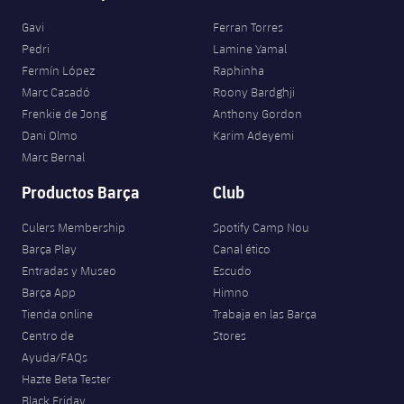
Jugadores
Clasificaciones
Juvenil
Noticias
Gavi
Ferran Torres
Atletismo
plusicon
más
Pedri
Lamine Yamal
Fotos
Infantil
Fermín López
Raphinha
Actualidad
Baloncesto en silla de ruedas
plusicon
más
Marc Casadó
Roony Bardghji
Historia
Alevín
Frenkie de Jong
Anthony Gordon
Masculino
Actualidad
Hockey sobre hielo
Dani Olmo
Karim Adeyemi
plusicon
más
Palmarés
Marc Bernal
Femenino
Jugadores
Actualidad
Hockey hierba
plusicon
más
Productos Barça
Club
Agenda
Calendario
Jugadores
Culers Membership
Spotify Camp Nou
Noticias
Patinaje artístico
plusicon
más
Barça Play
Canal ético
Resultados
Calendario
Entradas y Museo
Escudo
Hockey Hierba Masculino
Escuela de Patinaje
Actualidad
Barça App
Himno
Clasificaciones
Resultados
Tienda online
Trabaja en las Barça
Hockey Hierba Femenino
Plantilla
Rugby
plusicon
más
Centro de
Stores
Ayuda/FAQs
Clasificaciones
Agenda
Actualidad
Voleibol
Hazte Beta Tester
plusicon
más
Black Friday