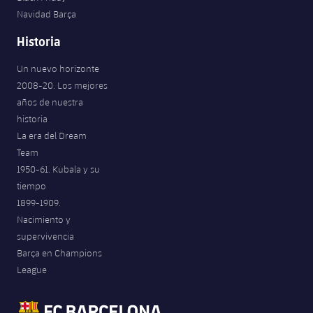
Jugadores
Navidad Barça
Noticias
Apúntate a las amateurs
plusicon
más
Historia
Calendario
Voleibol masculino
Apúntate a las amateurs
PLUSICON
MÁS
Un nuevo horizonte
Resultados
2008-20. Los mejores
Voleibol femenino
Carnet de las Secciones Amateurs
League of Legends
años de nuestra
Clasificaciones
historia
VALORANT Rising
La era del Dream
Fotos
Team
VALORANT Game Changers
1950-61. Kubala y su
tiempo
eFootball
1899-1909.
Nacimiento y
supervivencia
Barça en Champions
League