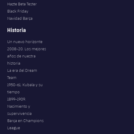
Hazte Beta Tester
Jugadores
Noticias
Apúntate a las amateurs
plusicon
más
Black Friday
Navidad Barça
Calendario
Voleibol masculino
Apúntate a las amateurs
Historia
PLUSICON
MÁS
Resultados
Voleibol femenino
Carnet de las Secciones Amateurs
League of Legends
Un nuevo horizonte
2008-20. Los mejores
Clasificaciones
VALORANT Rising
años de nuestra
historia
Fotos
VALORANT Game Changers
La era del Dream
Team
eFootball
1950-61. Kubala y su
tiempo
1899-1909.
Nacimiento y
supervivencia
Barça en Champions
League