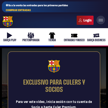
⚽Ya a la venta las entradas para los primeros partidos
COMPRAR ENTRADAS
FC Barcelona club badge
b-play
culers-ball
uniform
ticket-full
ticket-v
BARÇA PLAY
PRETEMPORADA
TIENDA
ENTRADAS Y MUSEO
BARÇA BUSINESS
PLUSICON
MÁS
FCB Barcelona badge
Primer equipo
EXCLUSIVO PARA CULERS Y
Femenino
SOCIOS
plusicon
más
Actualidad
Barça Atlètic
Para ver este vídeo, inicia sesión con tu cuenta de
plusicon
más
Socio o hazte Culer Premium.