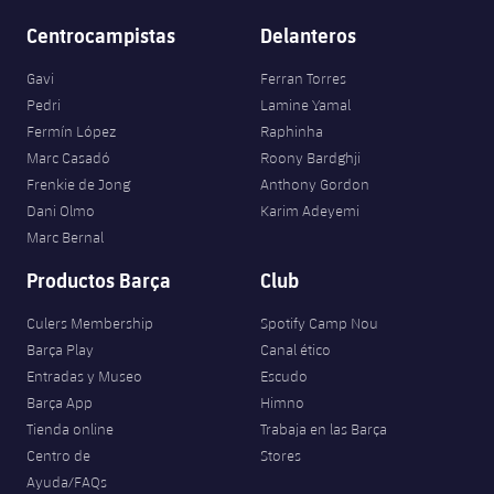
Jugadores
Clasificaciones
Juvenil
Centrocampistas
Delanteros
Noticias
Atletismo
plusicon
más
Fotos
Gavi
Ferran Torres
Infantil
Actualidad
Baloncesto en silla de ruedas
Pedri
Lamine Yamal
plusicon
más
Historia
Fermín López
Raphinha
Alevín
Masculino
Actualidad
Marc Casadó
Roony Bardghji
Hockey sobre hielo
plusicon
más
Palmarés
Frenkie de Jong
Anthony Gordon
Femenino
Dani Olmo
Karim Adeyemi
Jugadores
Actualidad
Hockey hierba
plusicon
más
Marc Bernal
Agenda
Calendario
Jugadores
Productos Barça
Club
Noticias
Patinaje artístico
plusicon
más
Resultados
Culers Membership
Spotify Camp Nou
Calendario
Hockey Hierba Masculino
Escuela de Patinaje
Actualidad
Barça Play
Canal ético
Entradas y Museo
Escudo
Clasificaciones
Resultados
Hockey Hierba Femenino
Plantilla
Rugby
Barça App
Himno
plusicon
más
Tienda online
Trabaja en las Barça
Clasificaciones
Agenda
Centro de
Stores
Actualidad
Voleibol
plusicon
más
Ayuda/FAQs