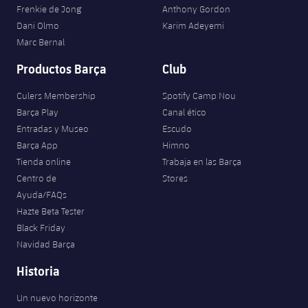
Jugadores
Frenkie de Jong
Anthony Gordon
Clasificaciones
Juvenil
Noticias
Atletismo
Dani Olmo
Karim Adeyemi
plusicon
más
Fotos
Marc Bernal
Infantil
Actualidad
Baloncesto en silla de ruedas
Productos Barça
Club
plusicon
más
Historia
Alevín
Masculino
Culers Membership
Spotify Camp Nou
Actualidad
Hockey sobre hielo
plusicon
más
Palmarés
Barça Play
Canal ético
Femenino
Entradas y Museo
Escudo
Jugadores
Actualidad
Hockey hierba
plusicon
más
Barça App
Himno
Agenda
Tienda online
Trabaja en las Barça
Calendario
Jugadores
Noticias
Patinaje artístico
Centro de
Stores
plusicon
más
Ayuda/FAQs
Resultados
Calendario
Hockey Hierba Masculino
Hazte Beta Tester
Escuela de Patinaje
Actualidad
Black Friday
Clasificaciones
Resultados
Hockey Hierba Femenino
Navidad Barça
Plantilla
Rugby
plusicon
más
Historia
Clasificaciones
Agenda
Actualidad
Voleibol
plusicon
más
Un nuevo horizonte