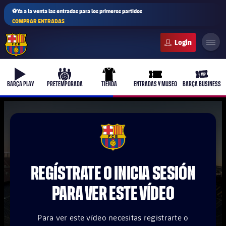
⚽Ya a la venta las entradas para los primeros partidos
COMPRAR ENTRADAS
FC Barcelona club badge
b-play
culers-ball
uniform
ticket-full
ticket-v
BARÇA PLAY
PRETEMPORADA
TIENDA
ENTRADAS Y MUSEO
BARÇA BUSINESS
PLUSICON
MÁS
FCB Barcelona badge
Primer equipo
REGÍSTRATE O INICIA SESIÓN
Femenino
plusicon
más
PARA VER ESTE VÍDEO
Actualidad
Barça Atlètic
plusicon
más
Para ver este vídeo necesitas registrarte o