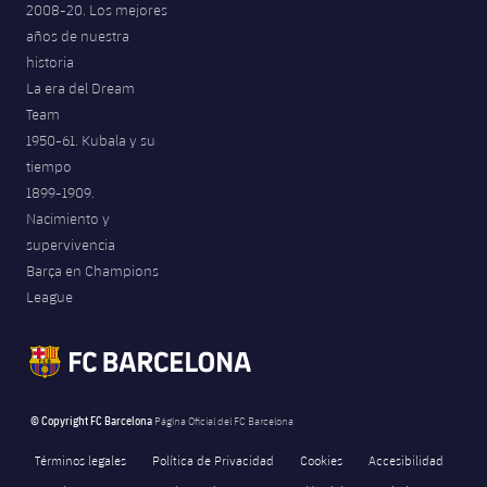
2008-20. Los mejores
Jugadores
Noticias
Apúntate a las amateurs
años de nuestra
plusicon
más
historia
Calendario
Voleibol masculino
Apúntate a las amateurs
La era del Dream
PLUSICON
MÁS
Team
Resultados
Voleibol femenino
Carnet de las Secciones Amateurs
1950-61. Kubala y su
League of Legends
tiempo
Clasificaciones
1899-1909.
VALORANT Rising
Nacimiento y
Fotos
supervivencia
VALORANT Game Changers
Barça en Champions
League
eFootball
© Copyright FC Barcelona
Página Oficial del FC Barcelona
Términos legales
Política de Privacidad
Cookies
Accesibilidad