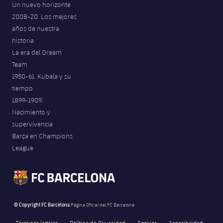
Un nuevo horizonte
Jugadores
Noticias
Apúntate a las amateurs
2008-20. Los mejores
plusicon
más
años de nuestra
Calendario
Voleibol masculino
Apúntate a las amateurs
historia
PLUSICON
MÁS
La era del Dream
Resultados
Voleibol femenino
Carnet de las Secciones Amateurs
Team
League of Legends
1950-61. Kubala y su
Clasificaciones
tiempo
VALORANT Rising
1899-1909.
Fotos
Nacimiento y
VALORANT Game Changers
supervivencia
Barça en Champions
eFootball
League
© Copyright FC Barcelona
Página Oficial del FC Barcelona
Términos legales
Política de Privacidad
Cookies
Accesibilidad