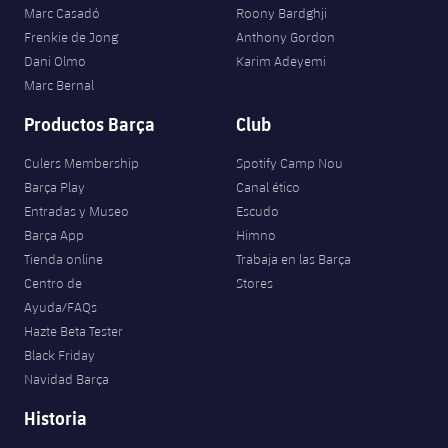
Jugadores
Marc Casadó
Roony Bardghji
Clasificaciones
Juvenil
Noticias
Atletismo
Frenkie de Jong
Anthony Gordon
plusicon
más
Fotos
Dani Olmo
Karim Adeyemi
Infantil
Actualidad
Marc Bernal
Baloncesto en silla de ruedas
plusicon
más
Historia
Productos Barça
Club
Alevín
Masculino
Actualidad
Hockey sobre hielo
plusicon
más
Palmarés
Culers Membership
Spotify Camp Nou
Femenino
Barça Play
Canal ético
Jugadores
Actualidad
Hockey hierba
plusicon
más
Entradas y Museo
Escudo
Agenda
Barça App
Himno
Calendario
Jugadores
Noticias
Patinaje artístico
Tienda online
Trabaja en las Barça
plusicon
más
Centro de
Stores
Resultados
Calendario
Hockey Hierba Masculino
Ayuda/FAQs
Escuela de Patinaje
Actualidad
Hazte Beta Tester
Clasificaciones
Resultados
Hockey Hierba Femenino
Black Friday
Plantilla
Rugby
plusicon
más
Navidad Barça
Clasificaciones
Agenda
Historia
Actualidad
Voleibol
plusicon
más