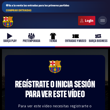
⚽Ya a la venta las entradas para los primeros partidos
COMPRAR ENTRADAS
FC Barcelona club badge
b-play
culers-ball
uniform
ticket-full
ticket-v
BARÇA PLAY
PRETEMPORADA
TIENDA
ENTRADAS Y MUSEO
BARÇA BUSINESS
PLUSICON
MÁS
FCB Barcelona badge
Primer equipo
REGÍSTRATE O INICIA SESIÓN
Femenino
plusicon
más
PARA VER ESTE VÍDEO
Actualidad
Barça Atlètic
plusicon
más
Para ver este vídeo necesitas registrarte o