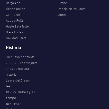
Jugadores
Barça App
Himno
Clasificaciones
Juvenil
Noticias
Atletismo
Tienda online
Trabaja en las Barça
plusicon
más
Fotos
Centro de
Stores
Infantil
Ayuda/FAQs
Actualidad
Baloncesto en silla de ruedas
plusicon
más
Hazte Beta Tester
Historia
Alevín
Black Friday
Masculino
Actualidad
Hockey sobre hielo
plusicon
más
Navidad Barça
Palmarés
Femenino
Historia
Jugadores
Actualidad
Hockey hierba
plusicon
más
Un nuevo horizonte
Agenda
Calendario
Jugadores
Noticias
Patinaje artístico
2008-20. Los mejores
plusicon
más
años de nuestra
Resultados
Calendario
Hockey Hierba Masculino
historia
Escuela de Patinaje
Actualidad
La era del Dream
Clasificaciones
Resultados
Hockey Hierba Femenino
Team
Plantilla
Rugby
plusicon
más
1950-61. Kubala y su
Clasificaciones
tiempo
Agenda
Actualidad
Voleibol
1899-1909.
plusicon
más