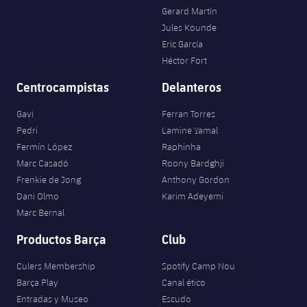
plusicon
más
Servicios Médicos
Acreditaciones
Gerard Martín
Fotos
Fotos
Infantil A
Entradas
SUB8 B
Jules Kounde
Calendario
Campus Verano
Actualidad
Accesibilidad
Eric García
Historia
Instalaciones
Infantil B
Resultados
Héctor Fort
Resultados
Juvenil
PLUSICON
MÁS
Palmarés
Centrocampistas
Delanteros
Clasificaciones
Jugadores
Cadete
Primer equipo
plusicon
más
Gavi
Ferran Torres
Jugadors
Pedri
Lamine Yamal
Clasificaciones
Infantil
Actualidad
Barça Atlètic
Fermín López
Raphinha
plusicon
más
Fotos
Marc Casadó
Roony Bardghji
Alevín
Calendario
Frenkie de Jong
Anthony Gordon
Actualidad
Base
plusicon
más
Dani Olmo
Karim Adeyemi
Palmarés
Entradas
Marc Bernal
Calendario
Campus Verano
Actualidad
Historia
Productos Barça
Club
Resultados
Resultados
Barça C
PLUSICON
MÁS
Culers Membership
Spotify Camp Nou
Clasificaciones
Barça Play
Canal ético
Jugadores
Junior
Información general
plusicon
más
Entradas y Museo
Escudo