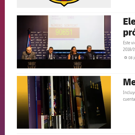
El
FCB Barcelona badge
pr
Este v
2018/1
08 j
Me
FCB Barcelona badge
Incluy
cuenta