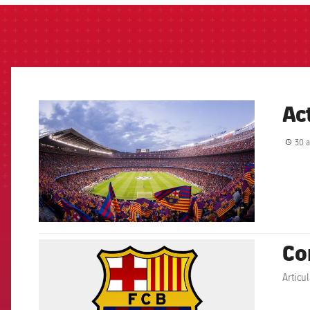
Ac
FCB Barcelona badge
30 a
Co
FCB Barcelona badge
Articu