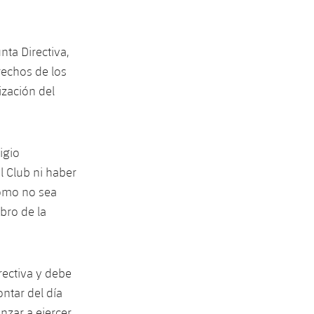
nta Directiva,
rechos de los
ización del
igio
l Club ni haber
como no sea
mbro de la
rectiva y debe
ntar del día
nzar a ejercer