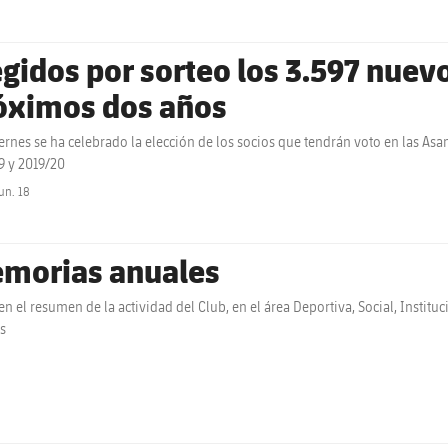
egidos por sorteo los 3.597 nue
óximos dos años
iernes se ha celebrado la elección de los socios que tendrán voto en las A
9 y 2019/20
un. 18
label.share.clock
morias anuales
en el resumen de la actividad del Club, en el área Deportiva, Social, Institu
s