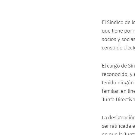
El Síndico de 
que tiene por 
socios y socias
censo de electo
El cargo de Sí
reconocido, y 
tenido ningún 
familiar, en lí
Junta Directiv
La designación
ser ratificada
en que la Junt