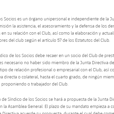
los Socios es un órgano unipersonal e independiente de la Ju
misión la asistencia, el asesoramiento y la defensa de los de
 en su relación con el Club, así como la elaboración y actual
res del club según el artículo 57 de los Estatutos del Club.
ndico de los Socios debe recaer en un socio del Club de prest
es necesario no haber sido miembro de la Junta Directiva de
tipo de relación profesional o empresarial con el Club, así 
nea directa o colateral, hasta el cuarto grado, de ningún mie
a proponiendo o trabajador del Club.
 de Síndico de los Socios se hará a propuesta de la Junta Di
 en la Asamblea General. El plazo de su mandato empieza a co
a Directiva acuerde su propuesta, durante el cual debe come