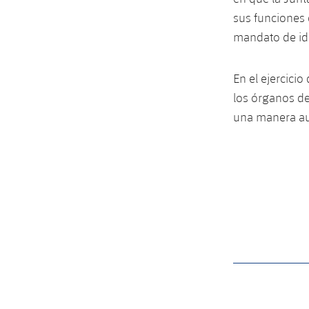
sus funciones 
mandato de id
En el ejercicio
los órganos de 
una manera au
label.aria.barcelon