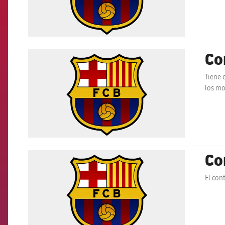
Co
FCB Barcelona badge
Tiene 
los mo
Co
FCB Barcelona badge
El con