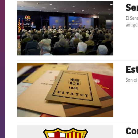
Se
FCB Barcelona badge
El Sen
antigü
Es
FCB Barcelona badge
Son el
Co
FCB Barcelona badge