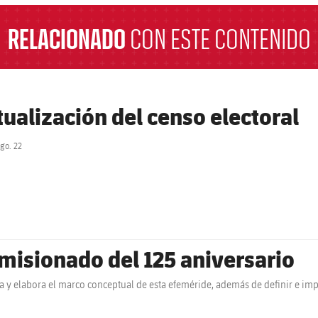
RELACIONADO
CON ESTE CONTENIDO
tualización del censo electoral
go. 22
label.share.clock
misionado del 125 aniversario
la y elabora el marco conceptual de esta efeméride, además de definir e im