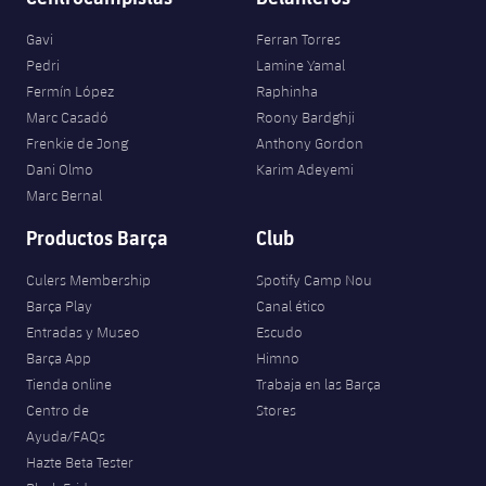
Gavi
Ferran Torres
Pedri
Lamine Yamal
Fermín López
Raphinha
Marc Casadó
Roony Bardghji
Frenkie de Jong
Anthony Gordon
Dani Olmo
Karim Adeyemi
Marc Bernal
Productos Barça
Club
Culers Membership
Spotify Camp Nou
Barça Play
Canal ético
Entradas y Museo
Escudo
Barça App
Himno
Tienda online
Trabaja en las Barça
Centro de
Stores
Ayuda/FAQs
Hazte Beta Tester