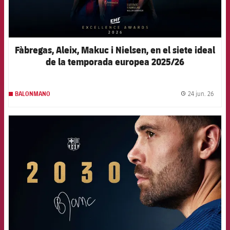
Fàbregas, Aleix, Makuc i Nielsen, en el siete ideal
de la temporada europea 2025/26
24 jun. 26
BALONMANO
label.
FCB Barcelona badge