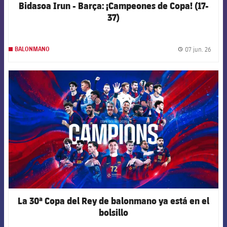
Bidasoa Irun - Barça: ¡Campeones de Copa! (17-
37)
07 jun. 26
BALONMANO
label.
FCB Barcelona badge
La 30ª Copa del Rey de balonmano ya está en el
bolsillo