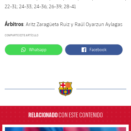
22-31; 24-33; 24-36; 26-39; 28-41
Árbitros
: Aritz Zaragüeta Ruiz y Raúl Oyarzun Aylagas
COMPARTE ESTE ARTÍCULO
label.aria.whatsapp
label.aria.facebook
Whatsapp
Facebook
label.aria.barcelona
RELACIONADO
CON ESTE CONTENIDO
FCB Barcelona badge