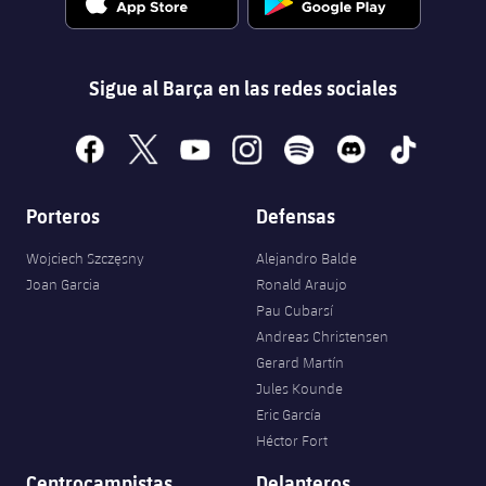
Sigue al Barça en las redes sociales
facebook
x
youtube
instagram
spotify
discord
tiktok
Porteros
Defensas
Wojciech Szczęsny
Alejandro Balde
Joan Garcia
Ronald Araujo
Pau Cubarsí
Andreas Christensen
Gerard Martín
Jules Kounde
Eric García
Héctor Fort
Centrocampistas
Delanteros