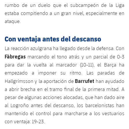
plusicon
más
Servicios Médicos
rumbo de un duelo que el subcampeón de la Liga
Acreditaciones
Fotos
Fotos
Infantil A
Entradas
SUB8 B
estaba compitiendo a un gran nivel, especialmente en
Calendario
Campus Verano
Actualidad
Accesibilidad
Historia
Instalaciones
ataque.
Infantil B
Resultados
Resultados
Juvenil
PLUSICON
MÁS
Palmarés
Con ventaja antes del descanso
Clasificaciones
Jugadores
Cadete
Primer equipo
plusicon
más
La reacción azulgrana ha llegado desde la defensa. Con
Jugadors
Fàbregas
Clasificaciones
marcando el tono atrás y un parcial de 0-3
Infantil
Actualidad
Barça Atlètic
plusicon
más
para dar la vuelta al marcador (10-11), el Barça ha
Fotos
Alevín
empezado a imponer su ritmo. Las paradas de
Calendario
Actualidad
Base
plusicon
más
Barrufet
Hallgrímsson y la aportación de
han ayudado
Palmarés
a abrir brecha en el tramo final de la primera mitad. A
Entradas
Calendario
Campus Verano
Actualidad
pesar de algunas acciones alocadas, que han dado aire
Historia
Resultados
al Logroño antes del descanso, los barcelonistas han
Resultados
Barça C
PLUSICON
MÁS
mantenido el control para marcharse a los vestuarios
Clasificaciones
Jugadores
con ventaja: 19-23.
Junior
Información general
plusicon
más