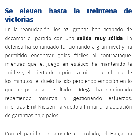
Jugadores
Clasificaciones
Juvenil
Se eleven hasta la treintena de
Noticias
Atletismo
plusicon
más
victorias
Fotos
Infantil
Actualidad
Baloncesto en silla de ruedas
En la reanudación, los azulgranas han acabado de
plusicon
más
Historia
salida muy sólida
Alevín
decantar el partido con una
. La
Masculino
Actualidad
Hockey sobre hielo
defensa ha continuado funcionando a gran nivel y ha
plusicon
más
Palmarés
permitido encontrar goles fáciles al contraataque,
Femenino
Jugadores
Actualidad
Hockey hierba
mientras que el juego en estático ha mantenido la
plusicon
más
fluidez y el acierto de la primera mitad. Con el paso de
Agenda
Calendario
Jugadores
Noticias
Patinaje artístico
los minutos, el duelo ha ido perdiendo emoción en lo
plusicon
más
que respecta al resultado. Ortega ha continuado
Resultados
Calendario
Hockey Hierba Masculino
Escuela de Patinaje
Actualidad
repartiendo minutos y gestionando esfuerzos,
Clasificaciones
mientras Emil Nielsen ha vuelto a firmar una actuación
Resultados
Hockey Hierba Femenino
Plantilla
Rugby
plusicon
más
de garantías bajo palos.
Clasificaciones
Agenda
Actualidad
Voleibol
plusicon
más
Con el partido plenamente controlado, el Barça ha