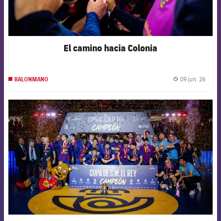
El camino hacia Colonia
09 jun. 26
BALONMANO
label.
FCB Barcelona badge