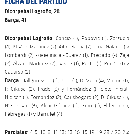
FICHA DEL PARTIDO
Dicorpebal Logroño, 28
Barça, 41
Dicorpebal Logroño
: Cancio (-), Popovic (-), Zarzuela
(4), Miguel Martínez (2), Aitor García (2), Unai Galán (-) y
Lombardi (2) -siete inicial- Juárez (1), Preciado (-), Zaja
(2), Álvaro Martínez (2), Sastre (1), Pestic (-), Pergel (1) y
Cadarso (2)
Barça
: Hallgrímsson (-), Janc (-), D. Mem (4), Makuc (1),
P. Cikusa (2), Frade (3) y Fernández () -siete inicial-
Nielsen (-), Fernández (2), Carlsbogard (2), D. Cikusa (-),
N'Guessan (3), Aleix Gómez (1), Grau (-), Elderaa (-),
Fàbregas (1) y Barrufet (4)
Parciales
: 4-5; 10-8; 11-13; 13-16; 15-19; 19-23 / 20-26;