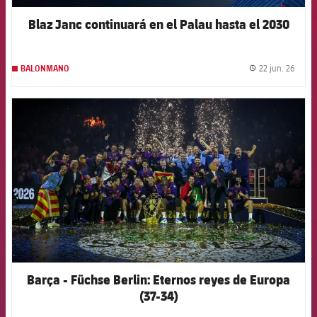
Blaz Janc continuará en el Palau hasta el 2030
22 jun. 26
BALONMANO
label.
FCB Barcelona badge
Barça - Füchse Berlin: Eternos reyes de Europa
(37-34)