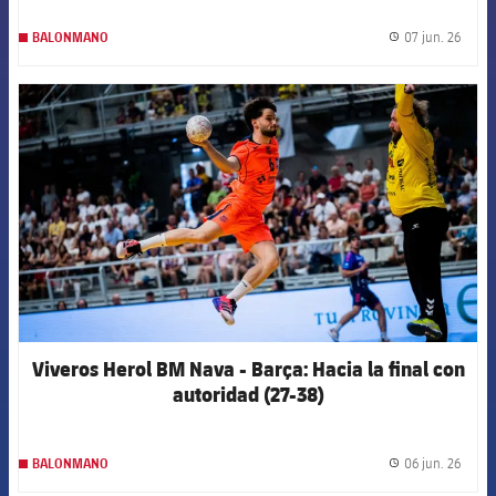
07 jun. 26
BALONMANO
label.
FCB Barcelona badge
Viveros Herol BM Nava - Barça: Hacia la final con
autoridad (27-38)
06 jun. 26
BALONMANO
label.