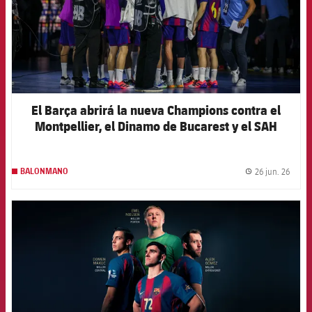
El Barça abrirá la nueva Champions contra el
Montpellier, el Dinamo de Bucarest y el SAH
Aarhus
26 jun. 26
BALONMANO
label.
FCB Barcelona badge