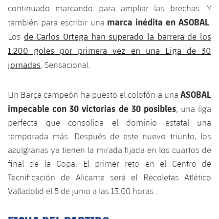
continuado marcando para ampliar las brechas. Y
Jugadores
Noticias
Apúntate a las amateurs
plusicon
más
marca inédita en ASOBAL
también para escribir una
.
Calendario
de Carlos Ortega han superado la barrera de los
Los
Voleibol masculino
Apúntate a las amateurs
PLUSICON
MÁS
1.200 goles por primera vez en una Liga de 30
Resultados
Voleibol femenino
jornadas
Carnet de las Secciones Amateurs
. Sensacional.
League of Legends
Clasificaciones
VALORANT Rising
ASOBAL
Un Barça campeón ha puesto el colofón a una
Fotos
impecable con 30 victorias de 30 posibles
; una liga
VALORANT Game Changers
perfecta que consolida el dominio estatal una
temporada más. Después de este nuevo triunfo, los
eFootball
azulgranas ya tienen la mirada fijada en los cuartos de
final de la Copa. El primer reto en el Centro de
Tecnificación de Alicante será el Recoletas Atlético
Valladolid el 5 de junio a las 13:00 horas..