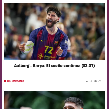
FCB Barcelona badge
Aalborg - Barça: El sueño continúa (32-37)
13 jun. 26
BALONMANO
label.
FCB Barcelona badge