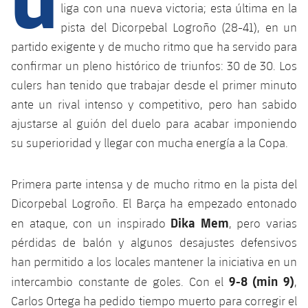
Calendario
Campus Verano
Base
liga con una nueva victoria; esta última en la
pista del Dicorpebal Logroño (28-41), en un
SUB13
SUB13 B
Entradas
Barça Atlètic
plusicon
más
partido exigente y de mucho ritmo que ha servido para
PLUSICON
MÁS
SUB12
confirmar un pleno histórico de triunfos: 30 de 30. Los
SUB12 C
Gameday Shows
Junior
Primer Equipo
Instalaciones
plusicon
más
culers han tenido que trabajar desde el primer minuto
SUB11 A
SUB11 C
ante un rival intenso y competitivo, pero han sabido
Resultados
Cadete A
Actualidad
Barça Atlètic
Spotify Camp Nou
plusicon
más
ajustarse al guión del duelo para acabar imponiendo
SUB11 B
Clasificación
su superioridad y llegar con mucha energía a la Copa.
Cadete B
Calendario
Actualidad
Palau Blaugrana
Base
plusicon
más
SUB10 A
Jugadores
Infantil A
Primera parte intensa y de mucho ritmo en la pista del
Entradas
Calendario
Estadi Johan Cruyff
Actualidad
SUB10 B
Dicorpebal Logroño. El Barça ha empezado entonado
PLUSICON
MÁS
Fotos
Infantil B
Resultados
Dika Mem
Resultados
en ataque, con un inspirado
, pero varias
Juvenil
Barça Cafe
Primer equipo
SUB9 A
plusicon
más
pérdidas de balón y algunos desajustes defensivos
plusicon
más
Historia
Mini
Clasificaciones
Clasificaciones
Cadete A
han permitido a los locales mantener la iniciativa en un
Ciutat Esportiva
Actualidad
SUB9 B
Barça Atlètic
plusicon
más
Servicios
Palmarés
9-8 (min 9)
intercambio constante de goles. Con el
,
plusicon
más
Jugadores
Jugadores
Cadete B
Carlos Ortega ha pedido tiempo muerto para corregir el
Calendario
SUB8 A
La Masia
Actualidad
Base