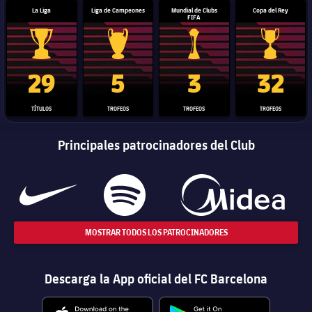
La Liga
Liga de Campeones
Mundial de Clubs
Copa del Rey
FIFA
Trofeo de La Liga
Trofeo de la Liga de Campeones
Trofeo del Mundial de Clube
Copa del 
29
5
3
32
TÍTULOS
TROFEOS
TROFEOS
TROFEOS
Principales patrocinadores del Club
MOSTRAR TODOS LOS PATROCINADORES
Descarga la App oficial del FC Barcelona