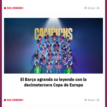
14 jun. 26
BALONMANO
label.
FCB Barcelona badge
El Barça agranda su leyenda con la
decimotercera Copa de Europa
14 jun. 26
BALONMANO
label.