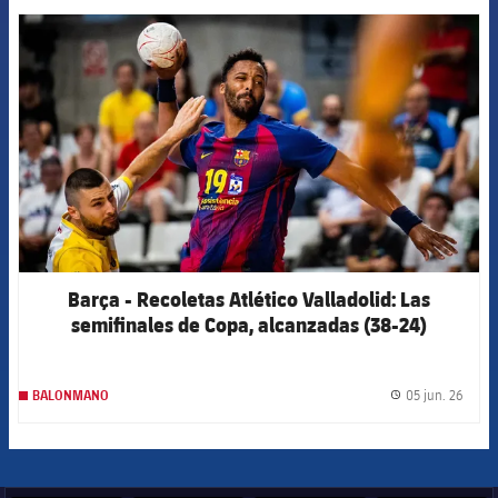
FCB Barcelona badge
Barça - Recoletas Atlético Valladolid: Las
semifinales de Copa, alcanzadas (38-24)
05 jun. 26
BALONMANO
label.