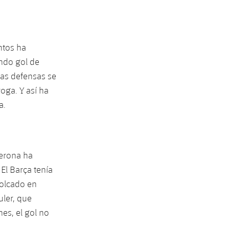
ntos ha
undo gol de
 las defensas se
oga. Y así ha
a.
Verona ha
El Barça tenía
volcado en
uler, que
nes, el gol no