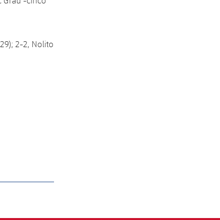
c Grau -cinco
29); 2-2, Nolito