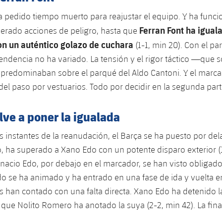
 pedido tiempo muerto para reajustar el equipo. Y ha funci
Ferran Font ha igual
erado acciones de peligro, hasta que
on un auténtico golazo de cuchara
(1-1, min 20). Con el pa
endencia no ha variado. La tensión y el rigor táctico —que 
predominaban sobre el parqué del Aldo Cantoni. Y el marca
el paso por vestuarios. Todo por decidir en la segunda part
lve a poner la igualada
s instantes de la reanudación, el Barça se ha puesto por del
, ha superado a Xano Edo con un potente disparo exterior (1
nacio Edo, por debajo en el marcador, se han visto obligado
ido se ha animado y ha entrado en una fase de ida y vuelta e
han contado con una falta directa. Xano Edo ha detenido l
 que Nolito Romero ha anotado la suya (2-2, min 42). La final