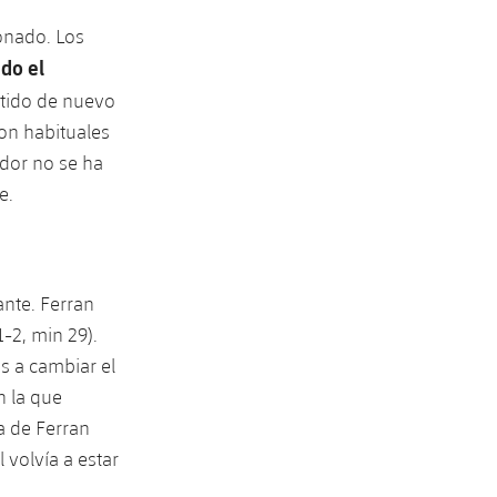
onado. Los
ado el
rtido de nuevo
son habituales
dor no se ha
e.
ante. Ferran
-2, min 29).
s a cambiar el
n la que
a de Ferran
 volvía a estar