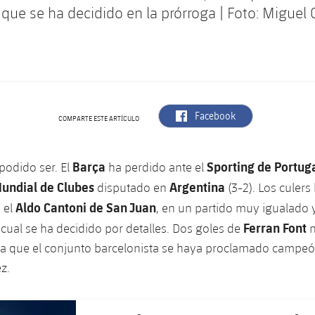
que se ha decidido en la prórroga | Foto: Miguel 
label.aria.facebook
Facebook
COMPARTE ESTE ARTÍCULO
Barça
Sporting de Portug
podido ser. El
ha perdido ante el
undial de Clubes
Argentina
disputado en
(3-2). Los culer
Aldo Cantoni de San Juan
 el
, en un partido muy igualado
Ferran Font
l cual se ha decidido por detalles. Dos goles de
ara que el conjunto barcelonista se haya proclamado camp
z.