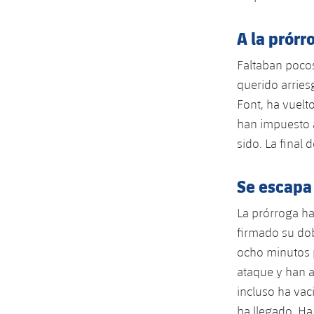
A la prórr
Faltaban pocos
querido arries
Font, ha vuelto
han impuesto a
sido. La final 
Se escapa
La prórroga ha
firmado su dob
ocho minutos p
ataque y han a
incluso ha vac
ha llegado. Ha