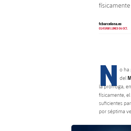
físicamente 
fcbarcelona.es
01:43AM LUNES 06 OCT.
N
o ha 
M
del
la prórroga, en
físicamente, e
suficientes p
por séptima ve
FC Barcelona club badge