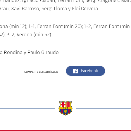
ernández, Ignacio Alabart, Ferran Font, Sergi Aragonès, Mar
 Grau, Xavi Barroso, Sergi Llorca y Eloi Cervera.
ona (min 12); 1-1, Ferran Font (min 20); 1-2, Ferran Font (min 
); 3-2, Verona (min 52).
o Rondina y Paulo Giraudo.
label.aria.facebook
Facebook
COMPARTE ESTE ARTÍCULO
a