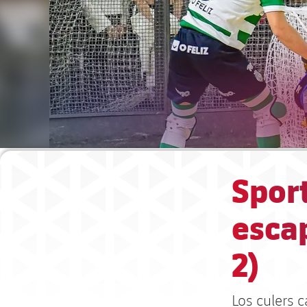
Sport
escap
2)
Los culers c