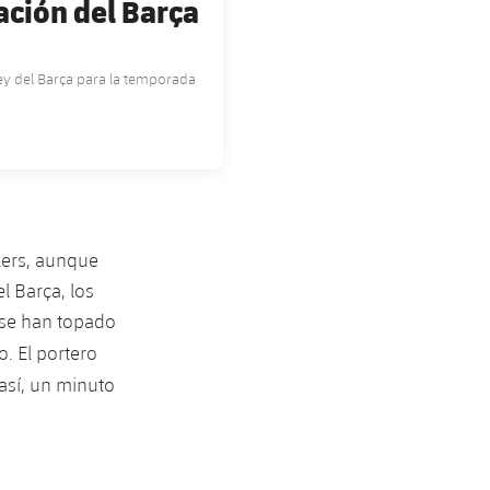
ación del Barça
ey del Barça para la temporada
lers, aunque
l Barça, los
 se han topado
. El portero
así, un minuto