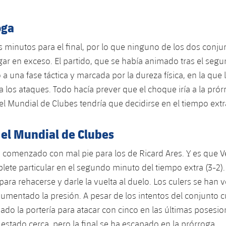
oga
 minutos para el final, por lo que ninguno de los dos conju
gar en exceso. El partido, que se había animado tras el seg
 a una fase táctica y marcada por la dureza física, en la que
 los ataques. Todo hacía prever que el choque iría a la prórr
del Mundial de Clubes tendría que decidirse en el tiempo extr
 el Mundial de Clubes
 comenzado con mal pie para los de Ricard Ares. Y es que 
lete particular en el segundo minuto del tiempo extra (3-2). 
ara rehacerse y darle la vuelta al duelo. Los culers se han 
umentado la presión. A pesar de los intentos del conjunto c
iado la portería para atacar con cinco en las últimas posesio
 estado cerca, pero la final se ha escapado en la prórroga.