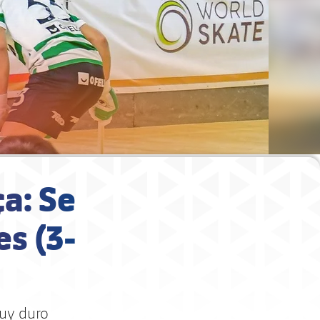
ça: Se
s (3-
muy duro