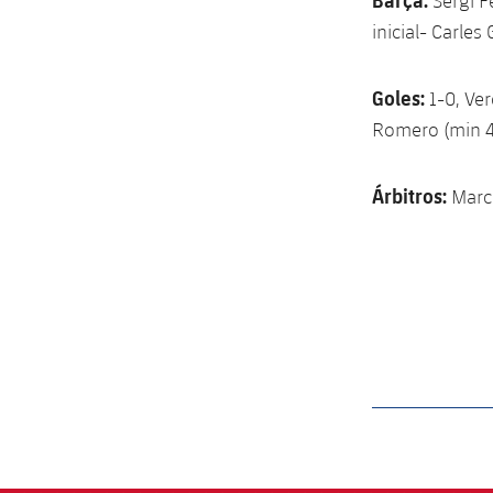
Sergi F
inicial- Carles
Goles:
1-0, Ver
Romero (min 42
Árbitros:
Marc
label.aria.barcelon