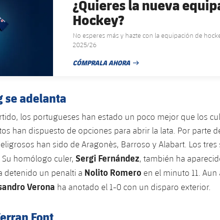
¿Quieres la nueva equip
Hockey?
No esperes más y hazte con la equipación de hock
2025/26
CÓMPRALA AHORA
FECHA DE PUBLICACIÓN
g se adelanta
partido, los portugueses han estado un poco mejor que los cu
s han dispuesto de opciones para abrir la lata. Por parte de
eligrosos han sido de Aragonès, Barroso y Alabart. Los tres
Sergi Fernández
. Su homólogo culer,
, también ha aparecido
Nolito Romero
a detenido un penalti a
en el minuto 11. Aun 
sandro Verona
ha anotado el 1-0 con un disparo exterior.
erran Font