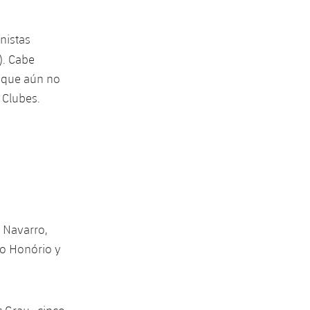
onistas
). Cabe
a que aún no
 Clubes.
 Navarro,
go Honório y