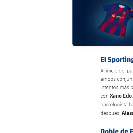
El Sportin
Al inicio del 
ambos conjunto
intentos más p
Xano Edo
con
barcelonista h
Ales
después,
Doble de F