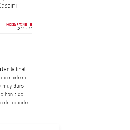
Cassini
HOCKEY PATINES
Fecha de publicación
06 oct 25
al
en la final
s han caído en
 y muy duro
no han sido
eón del mundo