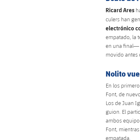
Ricard Ares
ha
culers han gen
electrónico c
empatado, la t
en una final— 
movido antes d
Nolito vue
En los primero
Font, de nuevo
Los de Juan Ig
guion. El part
ambos equipos 
Font, mientras
empatada.